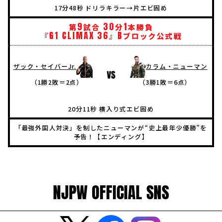
17分48秒 ドリラキラー→片エビ固め
9
30
1
第
試合
分
本勝負
G1
CLIMAX
36
B
『
』
ブロック公式戦
ザック・セイバーJr.
カラム・ニューマン
（1勝2敗＝2点）
（3勝1敗＝6点）
20分11秒 横入り式エビ固め
「最強外国人対決」を制したニューマンが“史上最年少優勝”を
予告！【エンディング】
NJPW OFFICIAL SNS