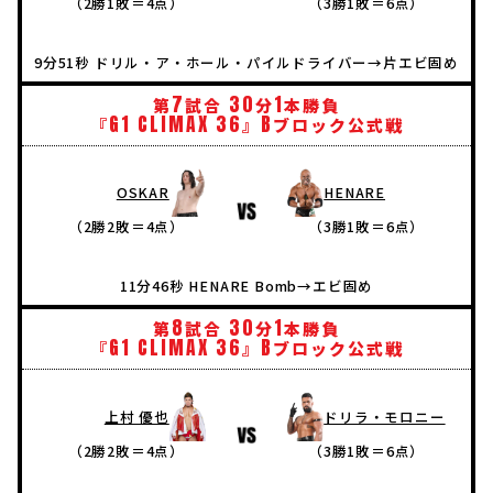
（2勝1敗＝4点）
（3勝1敗＝6点）
9分51秒 ドリル・ア・ホール・パイルドライバー→片エビ固め
7
30
1
第
試合
分
本勝負
G1
CLIMAX
36
B
『
』
ブロック公式戦
OSKAR
HENARE
（2勝2敗＝4点）
（3勝1敗＝6点）
11分46秒 HENARE Bomb→エビ固め
8
30
1
第
試合
分
本勝負
G1
CLIMAX
36
B
『
』
ブロック公式戦
上村 優也
ドリラ・モロニー
（2勝2敗＝4点）
（3勝1敗＝6点）