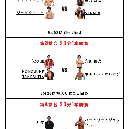
ジェイク・リー
SANADA
6分53秒 Skull End
3
20
1
第
試合
分
本勝負
矢野 通
安田 優虎
KONOSUKE
ボルチン・オレッグ
TAKESHITA
5分26秒 横入り式エビ固め
4
20
1
第
試合
分
本勝負
ハートリー・ジャク
外道
ソン