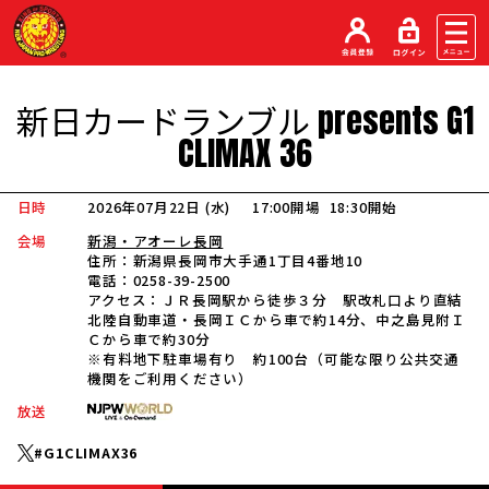
新日カードランブル
presents
G1
CLIMAX
36
日時
2026年07月22日 (水
)
17:00開場
18:30開始
会場
新潟・アオーレ長岡
住所：
新潟県長岡市大手通1丁目4番地10
電話：
0258-39-2500
アクセス：
ＪＲ長岡駅から徒歩３分 駅改札口より直結
北陸自動車道・長岡ＩＣから車で約14分、中之島見附Ｉ
Ｃから車で約30分
※有料地下駐車場有り 約100台（可能な限り公共交通
機関をご利用ください）
放送
#G1CLIMAX36