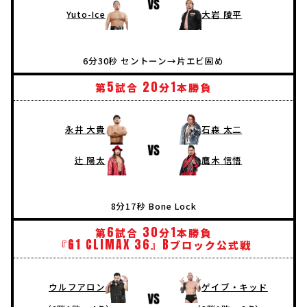
Yuto-Ice
大岩 陵平
6分30秒 セントーン→片エビ固め
5
20
1
第
試合
分
本勝負
永井 大貴
石森 太二
辻 陽太
鷹木 信悟
8分17秒 Bone Lock
6
30
1
第
試合
分
本勝負
G1
CLIMAX
36
B
『
』
ブロック公式戦
ウルフアロン
ゲイブ・キッド