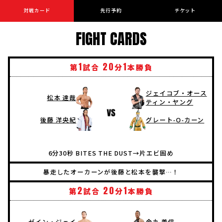
対戦カード
先行予約
チケット
FIGHT CARDS
1
20
1
第
試合
分
本勝負
ジェイコブ・オース
松本 達哉
ティン・ヤング
後藤 洋央紀
グレート-O-カーン
6分30秒 BITES THE DUST→片エビ固め
暴走したオーカーンが後藤と松本を襲撃…！
2
20
1
第
試合
分
本勝負
ゼイン・ジェイ
金丸 義信