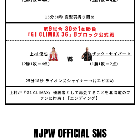
15分30秒 変型羽折り固め
9
30
1
第
試合
分
本勝負
G1
CLIMAX
36
B
『
』
ブロック公式戦
上村 優也
ザック・セイバーJr.
（2勝1敗＝4点）
（1勝1敗＝2点）
25分18秒 ライオンズシャイナー→片エビ固め
上村が『G1 CLIMAX』優勝者として再会することを北海道のフ
ァンに約束！【エンディング】
NJPW OFFICIAL SNS