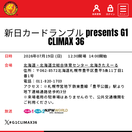
新日カードランブル
presents
G1
CLIMAX
36
日時
2026年07月19日 (日
)
12:30開場
14:00開始
会場
北海道・北海道立総合体育センター 北海きたえーる
住所：
〒062-8572北海道札幌市豊平区豊平5条11丁目1
番1号
電話：
011-820-1703
アクセス：
※札幌市営地下鉄東豊線「豊平公園」駅より
地下連絡通路徒歩約3分
※来場者用の駐車場はありませんので、公共交通機関を
ご利用ください。
放送
#G1CLIMAX36