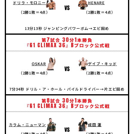
ドリラ・モロニー
HENARE
（2勝1敗＝4点）
（2勝1敗＝4点）
13分13秒 ジャンピングパワーボム→エビ固め
7
30
1
第
試合
分
本勝負
G1
CLIMAX
36
B
『
』
ブロック公式戦
OSKAR
ゲイブ・キッド
（2勝1敗＝4点）
（2勝1敗＝4点）
7分34秒 ドリル・ア・ホール・パイルドライバー→片エビ固め
8
30
1
第
試合
分
本勝負
G1
CLIMAX
36
B
『
』
ブロック公式戦
カラム・ニューマン
成田 蓮
（2勝1敗＝4点）
（2勝1敗＝4点）