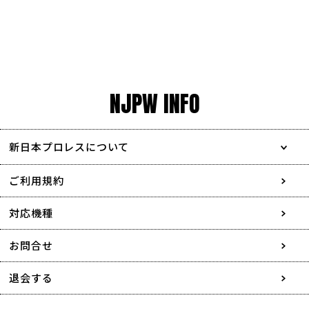
NJPW INFO
新日本プロレスについて
会社情報
ご利用規約
採用情報
対応機種
協賛・広告媒体のご案内
お問合せ
特定商取引に関する表記
退会する