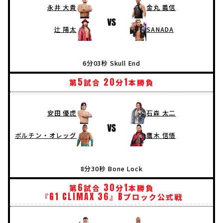
永井 大貴
金丸 義信
辻 陽太
SANADA
6分03秒 Skull End
5
20
1
第
試合
分
本勝負
安田 優虎
石森 太二
ボルチン・オレッグ
鷹木 信悟
8分30秒 Bone Lock
6
30
1
第
試合
分
本勝負
G1
CLIMAX
36
B
『
』
ブロック公式戦