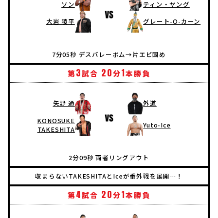
ソン
ティン・ヤング
大岩 陵平
グレート-O-カーン
7分05秒 デスバレーボム→片エビ固め
3
20
1
第
試合
分
本勝負
矢野 通
外道
KONOSUKE
Yuto-Ice
TAKESHITA
2分09秒 両者リングアウト
収まらないTAKESHITAとIceが番外戦を展開…！
4
20
1
第
試合
分
本勝負