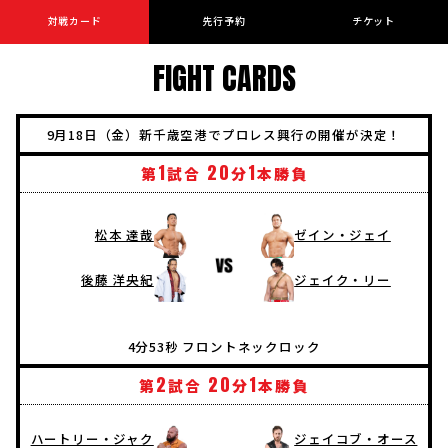
対戦カード
先行予約
チケット
FIGHT CARDS
9月18日（金）新千歳空港でプロレス興行の開催が決定！
1
20
1
第
試合
分
本勝負
松本 達哉
ゼイン・ジェイ
後藤 洋央紀
ジェイク・リー
4分53秒 フロントネックロック
2
20
1
第
試合
分
本勝負
ハートリー・ジャク
ジェイコブ・オース