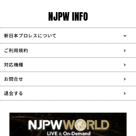
NJPW INFO
新日本プロレスについて
会社情報
ご利用規約
採用情報
対応機種
協賛・広告媒体のご案内
お問合せ
特定商取引に関する表記
退会する
個人情報について
著作権について
利用者情報の外部送信について