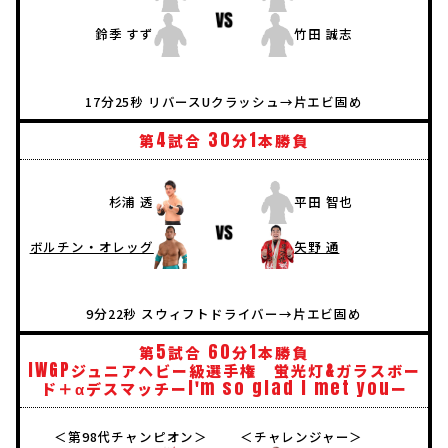
鈴季 すず
竹田 誠志
17分25秒 リバースUクラッシュ→片エビ固め
4
30
1
第
試合
分
本勝負
杉浦 透
平田 智也
矢野 通
ボルチン・オレッグ
9分22秒 スウィフトドライバー→片エビ固め
5
60
1
第
試合
分
本勝負
IWGP
ジュニアヘビー級選手権 蛍光灯&ガラスボー
I
m
so
glad
I
met
you
ド＋αデスマッチー
'
ー
＜第98代チャンピオン＞
＜チャレンジャー＞