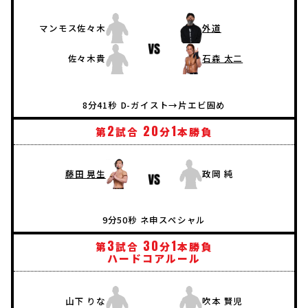
マンモス佐々木
外道
佐々木貴
石森 太二
8分41秒 D-ガイスト→片エビ固め
2
20
1
第
試合
分
本勝負
藤田 晃生
政岡 純
9分50秒 ネ申スペシャル
3
30
1
第
試合
分
本勝負
ハードコアルール
山下 りな
吹本 賢児