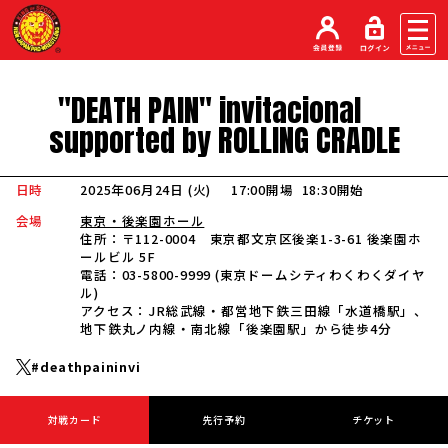
"
DEATH
PAIN
"
invitacional
supported
by
ROLLING
CRADLE
日時
2025年06月24日 (火
)
17:00開場
18:30開始
会場
東京・後楽園ホール
住所：
〒112-0004 東京都文京区後楽1-3-61 後楽園ホ
ールビル 5F
電話：
03-5800-9999 (東京ドームシティわくわくダイヤ
ル)
アクセス：
JR総武線・都営地下鉄三田線「水道橋駅」、
地下鉄丸ノ内線・南北線「後楽園駅」から徒歩4分
#deathpaininvi
対戦カード
先行予約
チケット