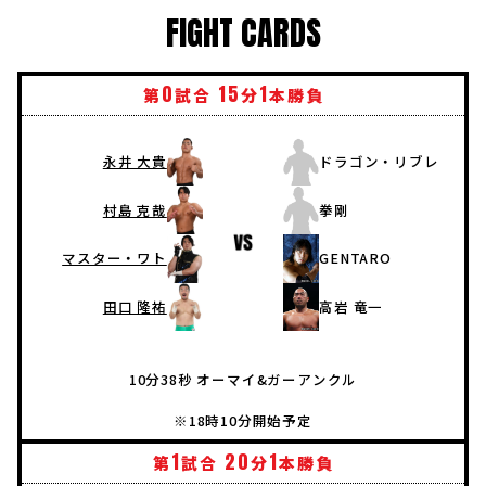
FIGHT CARDS
0
15
1
第
試合
分
本勝負
永井 大貴
ドラゴン・リブレ
拳剛
村島 克哉
GENTARO
マスター・ワト
高岩 竜一
田口 隆祐
10分38秒 オーマイ&ガーアンクル
※18時10分開始予定
1
20
1
第
試合
分
本勝負