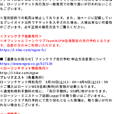
は、ローソンチケット先行及び一般発売での取り扱いが行われないこと
もございます。
※営利目的での転売は禁止しております。また、当ページに記載してい
るプレイガイド以外でチケットを入手された場合、入場出来ない可能性
がございます。必ず正規の販売方法でご購入ください。
＜ファンクラブ会員先行＞
※オフィシャルファンクラブTeamNJPW会員限定の先行予約となりま
す。会員の方のみご利用いただけます。
https://l-tike.com/njpw-fc/
■【重要なお知らせ】ファンクラブ先行予約 申込方法変更について
https://www.njpw.co.jp/527135
＜ローソンチケット特別先行＞
http://l-tike.com/njpw
プレリクエスト（先着先行）
ローソンチケット特別先行 5月30日(土)12：00～6月6日(土)23：59
※ご購入はローソンWEB会員(無料)の登録が必要となります。
※通常利用料手数料の他に、「先行手数料」550円/枚がかかります。
※ローソン・ミニストップ店頭Loppiでの取り扱いはございません。
※ファンクラブ先行予約にて売り切れとなった席種は、取り扱いが行わ
れない場合もございます。
＜一般発売＞