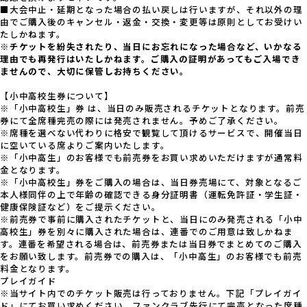
■大会中止・延期となった場合の払い戻しは行いますが、それ以外の理
由でご購入後のキャンセル・返金・交換・変更等は原則としてお受けい
たしかねます。
※チケットを紛失されたり、当日にお忘れになった場合など、いかなる
理由でも再発行はいたしかねます。ご購入の証明があってもご入場でき
ませんので、大切に保管しお持ちください。
【小中高校生券について】
※「小中高校生」券 は、当日のみ販売されるチケットとなります。前売
券にて全席種完売の際には発売されません。予めご了承ください。
※席種を選べない代わりに格安で観覧して頂けるサービスで、開催当日
に空いている席よりご案内いたします。
※「小中高生」のお客様でも前売券をお買い求めいただけますが通常料
金となります。
※「小中高校生」券をご購入の場合は、当日券売場にて、対象となるご
本人様同伴の上で年齢の確認できる身分証明書（運転免許証・学生証・
健康保険証など）をご提示ください。
※前売券で事前に購入されたチケットと、当日にのみ発売される「小中
高校生」券を別々に購入された場合は、連番でのご用意は致しかねま
す。連番を希望される場合は、前売券または当日券でまとめてのご購入
をお願い致します。前売券での購入は、「小中高生」のお客様でも前売
料金となります。
プレイガイド
※当サイト内でのチケット販売は行っておりません。下記「プレイガイ
ド」にてお買い求めください。ファンクラブ先行にて完売となった席種