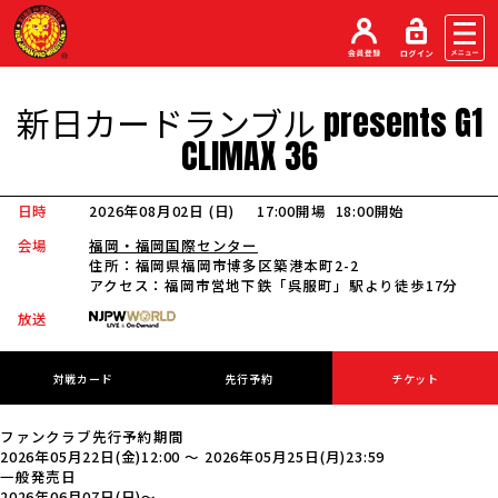
新日カードランブル
presents
G1
CLIMAX
36
日時
2026年08月02日 (日
)
17:00開場
18:00開始
会場
福岡・福岡国際センター
住所：
福岡県福岡市博多区築港本町2-2
アクセス：
福岡市営地下鉄「呉服町」駅より徒歩17分
放送
対戦カード
先行予約
チケット
ファンクラブ
先行予約期間
2026年05月22日(金)12:00
～
2026年05月25日(月)23:59
一般発売日
2026年06月07日(日)〜