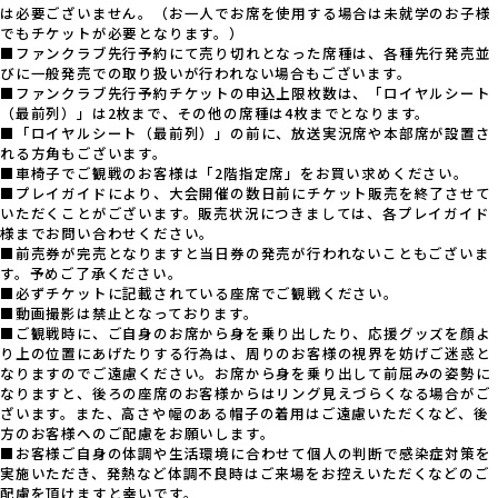
は必要ございません。（お一人でお席を使用する場合は未就学のお子様
でもチケットが必要となります。）
■ファンクラブ先行予約にて売り切れとなった席種は、各種先行発売並
びに一般発売での取り扱いが行われない場合もございます。
■ファンクラブ先行予約チケットの申込上限枚数は、「ロイヤルシート
（最前列）」は2枚まで、その他の席種は4枚までとなります。
■「ロイヤルシート（最前列）」の前に、放送実況席や本部席が設置さ
れる方角もございます。
■車椅子でご観戦のお客様は「2階指定席」をお買い求めください。
■プレイガイドにより、大会開催の数日前にチケット販売を終了させて
いただくことがございます。販売状況につきましては、各プレイガイド
様までお問い合わせください。
■前売券が完売となりますと当日券の発売が行われないこともございま
す。予めご了承ください。
■必ずチケットに記載されている座席でご観戦ください。
■動画撮影は禁止となっております。
■ご観戦時に、ご自身のお席から身を乗り出したり、応援グッズを顔よ
り上の位置にあげたりする行為は、周りのお客様の視界を妨げご迷惑と
なりますのでご遠慮ください。お席から身を乗り出して前屈みの姿勢に
なりますと、後ろの座席のお客様からはリング見えづらくなる場合がご
ざいます。また、高さや幅のある帽子の着用はご遠慮いただくなど、後
方のお客様へのご配慮をお願いします。
■お客様ご自身の体調や生活環境に合わせて個人の判断で感染症対策を
実施いただき、発熱など体調不良時はご来場をお控えいただくなどのご
配慮を頂けますと幸いです。