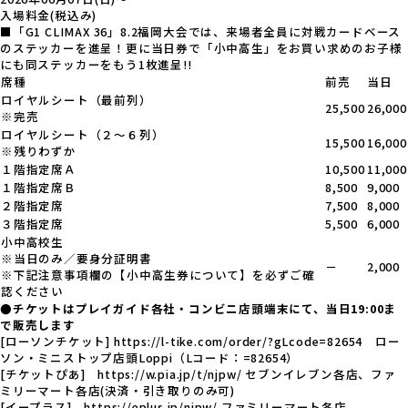
入場料金
(税込み)
■
「G1 CLIMAX 36」8.2福岡大会では、来場者全員に対戦カードベース
のステッカーを進呈！更に当日券で「小中高生」をお買い求めのお子様
にも同ステッカーをもう1枚進呈!!
席種
前売
当日
ロイヤルシート（最前列）
25,500
26,000
※完売
ロイヤルシート（２～６列）
15,500
16,000
※残りわずか
１階指定席Ａ
10,500
11,000
１階指定席Ｂ
8,500
9,000
２階指定席
7,500
8,000
３階指定席
5,500
6,000
小中高校生
※当日のみ／要身分証明書
－
2,000
※下記注意事項欄の【小中高生券について】を必ずご確
認ください
●チケットはプレイガイド各社・コンビニ店頭端末にて、当日19:00ま
で販売します
[ローソンチケット]
https://l-tike.com/order/?gLcode=82654
ロー
ソン・ミニストップ店頭Loppi（Lコード：=82654）
[チケットぴあ]
https://w.pia.jp/t/njpw/
セブンイレブン各店、ファ
ミリーマート各店(決済・引き取りのみ可)
[イープラス]
https://eplus.jp/njpw/
ファミリーマート各店