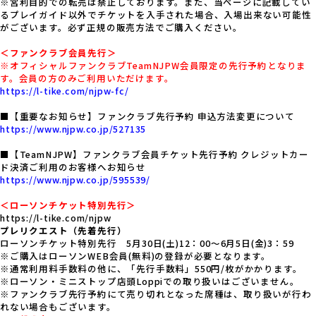
※営利目的での転売は禁止しております。また、当ページに記載してい
るプレイガイド以外でチケットを入手された場合、入場出来ない可能性
がございます。必ず正規の販売方法でご購入ください。
＜ファンクラブ会員先行＞
※オフィシャルファンクラブTeamNJPW会員限定の先行予約となりま
す。会員の方のみご利用いただけます。
https://l-tike.com/njpw-fc/
■【重要なお知らせ】ファンクラブ先行予約 申込方法変更について
https://www.njpw.co.jp/527135
■【TeamNJPW】ファンクラブ会員チケット先行予約 クレジットカー
ド決済ご利用のお客様へお知らせ
https://www.njpw.co.jp/595539/
＜ローソンチケット特別先行＞
https://l-tike.com/njpw
プレリクエスト（先着先行）
ローソンチケット特別先行 5月30日(土)12：00～6月5日(金)3：59
※ご購入はローソンWEB会員(無料)の登録が必要となります。
※通常利用料手数料の他に、「先行手数料」550円/枚がかかります。
※ローソン・ミニストップ店頭Loppiでの取り扱いはございません。
※ファンクラブ先行予約にて売り切れとなった席種は、取り扱いが行わ
れない場合もございます。