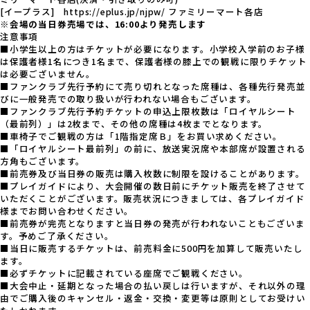
[イープラス]
https://eplus.jp/njpw/
ファミリーマート各店
※
会場の当日券売場では、16:00より発売します
注意事項
■小学生以上の方はチケットが必要になります。小学校入学前のお子様
は保護者様1名につき1名まで、保護者様の膝上での観戦に限りチケット
は必要ございません。
■ファンクラブ先行予約にて売り切れとなった席種は、各種先行発売並
びに一般発売での取り扱いが行われない場合もございます。
■ファンクラブ先行予約チケットの申込上限枚数は「ロイヤルシート
（最前列）」は2枚まで、その他の席種は4枚までとなります。
■車椅子でご観戦の方は「1階指定席Ｂ」をお買い求めください。
■「ロイヤルシート最前列」の前に、放送実況席や本部席が設置される
方角もございます。
■前売券及び当日券の販売は購入枚数に制限を設けることがあります。
■プレイガイドにより、大会開催の数日前にチケット販売を終了させて
いただくことがございます。販売状況につきましては、各プレイガイド
様までお問い合わせください。
■前売券が完売となりますと当日券の発売が行われないこともございま
す。予めご了承ください。
■当日に販売するチケットは、前売料金に500円を加算して販売いたし
ます。
■必ずチケットに記載されている座席でご観戦ください。
■大会中止・延期となった場合の払い戻しは行いますが、それ以外の理
由でご購入後のキャンセル・返金・交換・変更等は原則としてお受けい