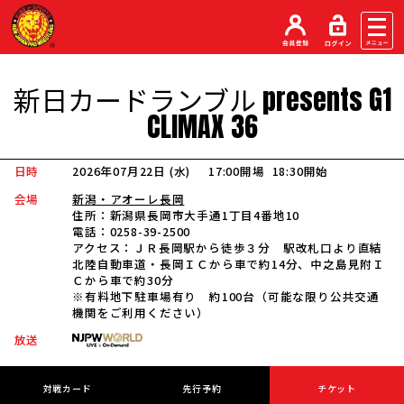
新日カードランブル
presents
G1
CLIMAX
36
日時
2026年07月22日 (水
)
17:00開場
18:30開始
会場
新潟・アオーレ長岡
住所：
新潟県長岡市大手通1丁目4番地10
電話：
0258-39-2500
アクセス：
ＪＲ長岡駅から徒歩３分 駅改札口より直結
北陸自動車道・長岡ＩＣから車で約14分、中之島見附Ｉ
Ｃから車で約30分
※有料地下駐車場有り 約100台（可能な限り公共交通
機関をご利用ください）
放送
対戦カード
先行予約
チケット