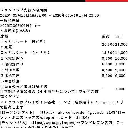
ファンクラブ
先行予約期間
2026年05月15日(金)12:00
～
2026年05月18日(月)23:59
一般発売日
2026年06月06日(土)〜
入場料金
(税込み)
席種
前売
当日
ロイヤルシート（最前列）
20,500
21,000
※完売
ロイヤルシート（２～６列）
13,500
14,000
１階指定席Ａ
9,500
10,000
１階指定席Ｂ
6,500
7,000
２階指定席
8,500
9,000
３階指定席
5,500
6,000
小中高校生
※当日のみ／要身分証明書
－
2,000
※下記注意事項欄の【小中高生券について】を必ずご確
認ください
※
チケットはプレイガイド各社・コンビニ店頭端末にて、当日19:30ま
で販売します
[ローソンチケット]
https://l-tike.com/order/?gLcode=31484
ロー
ソン・ミニストップ店頭Loppi（Lコード：31484）
[チケットぴあ]
https://w.pia.jp/t/njpw/
セブンイレブン各店、ファ
ミリーマート各店(決済・引き取りのみ可)