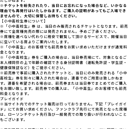
たしかねます。
※チケットを紛失されたり、当日にお忘れになった場合など、いかなる
理由でも再発行はいたしかねます。ご購入の証明があってもご入場でき
ませんので、大切に保管しお持ちください。
【小中高校生券について】
※「小中高校生」券 は、当日のみ販売されるチケットとなります。前売
券にて全席種完売の際には発売されません。予めご了承ください。
※席種を選べない代わりに格安で観覧して頂けるサービスで、開催当日
に空いている席よりご案内いたします。
※「小中高生」のお客様でも前売券をお買い求めいただけますが通常料
金となります。
※「小中高校生」券をご購入の場合は、当日券売場にて、対象となるご
本人様同伴の上で年齢の確認できる身分証明書（運転免許証・学生証・
健康保険証など）をご提示ください。
※前売券で事前に購入されたチケットと、当日にのみ発売される「小中
高校生」券を別々に購入された場合は、連番でのご用意は致しかねま
す。連番を希望される場合は、前売券または当日券でまとめてのご購入
をお願い致します。前売券での購入は、「小中高生」のお客様でも前売
料金となります。
プレイガイド
※当サイト内でのチケット販売は行っておりません。下記「プレイガイ
ド」にてお買い求めください。ファンクラブ先行にて完売となった席種
は、ローソンチケット先行及び一般発売での取り扱いが行われないこと
もございます。