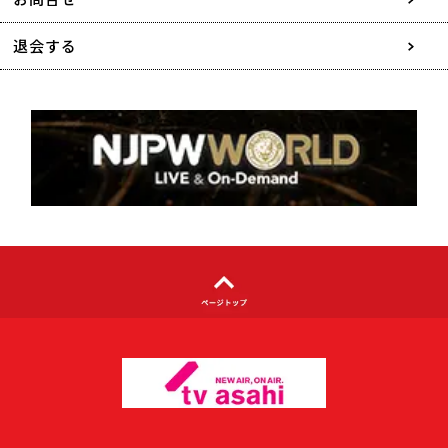
特定商取引に関する表記
退会する
個人情報について
著作権について
利用者情報の外部送信について