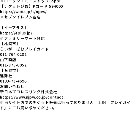
※ローソン・ミニストップLoppi
【チケットぴあ】Pコード 594000
https://w.pia.jp/t/njpw/
※セブンイレブン各店
【イープラス】
https://eplus.jp/
※ファミリーマート各店
【札幌市】
らいがーぼむプレイガイド
011-764-0282
山下商店
011-875-6052
【石狩市】
進勢社
0133-73-4696
お問い合わせ
新日本プロレスリング株式会社
https://www.njpw.co.jp/contact
※当サイト内でのチケット販売は行っておりません。上記「プレイガイ
ド」にてお買い求めください。