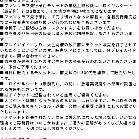
■ファンクラブ先行予約チケットの申込上限枚数は「ロイヤルシート
（最前列）」は2枚まで、その他の席種は4枚までとなります。
■ファンクラブ先行予約にて売り切れとなった席種は、各種先行発売並
びに一般発売での取り扱いが行われない場合もございます。
■車椅子でご観戦の方は「スタンドＡ」をお買い求めください。
■前売券及び当日券の販売は購入枚数に制限を設けることもございま
す。
■プレイガイドにより、大会開催の数日前にチケット販売を終了させて
いただくことがございます。販売状況につきましては、各プレイガイド
様までお問い合わせください。
■前売券が完売となりますと当日券の発売が行われないこともございま
す。予めご了承ください。
■当日に販売するチケットは、前売料金に500円を加算して販売いたし
ます。
■「ロイヤルシート（最前列）」の前に、放送実況席や本部席が設置さ
れる方角もございます。
■必ずチケットに記載されている座席でご観戦ください。
■大会中止・延期となった場合の払い戻しは行いますが、それ以外の理
由でご購入後のキャンセル・返金・交換・変更等は原則としてお受けい
たしかねます。
※チケットを紛失されたり、当日にお忘れになった場合など、いかなる
理由でも再発行はいたしかねます。ご購入の証明があってもご入場でき
ませんので、大切に保管しお持ちください。