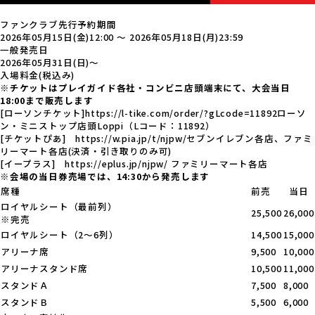
ファンクラブ
先行予約期間
2026年05月15日(金)12:00
～
2026年05月18日(月)23:59
一般発売日
2026年05月31日(日)〜
入場料金
(税込み)
※チケットはプレイガイド各社・コンビニ店頭端末にて、大会当日
18:00まで販売します
[ローソンチケット]
https://l-tike.com/order/?gLcode=11892
ローソ
ン・ミニストップ店頭Loppi（Lコード：11892）
[チケットぴあ]
https://w.pia.jp/t/njpw/
セブンイレブン各店、ファミ
リーマート各店(決済・引き取りのみ可)
[イープラス]
https://eplus.jp/njpw/
ファミリーマート各店
※
会場の当日券売場では、14:30から発売します
席種
前売
当日
ロイヤルシート（最前列）
25,500
26,000
※完売
ロイヤルシート（2～6列）
14,500
15,000
アリーナ席
9,500
10,000
アリーナスタンド席
10,500
11,000
スタンドＡ
7,500
8,000
スタンドＢ
5,500
6,000