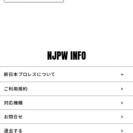
NJPW INFO
新日本プロレスについて
会社情報
ご利用規約
採用情報
対応機種
協賛・広告媒体のご案内
お問合せ
特定商取引に関する表記
退会する