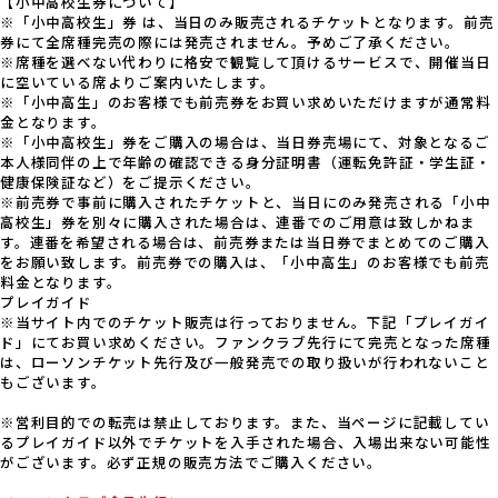
【小中高校生券について】
※「小中高校生」券 は、当日のみ販売されるチケットとなります。前売
券にて全席種完売の際には発売されません。予めご了承ください。
※席種を選べない代わりに格安で観覧して頂けるサービスで、開催当日
に空いている席よりご案内いたします。
※「小中高生」のお客様でも前売券をお買い求めいただけますが通常料
金となります。
※「小中高校生」券をご購入の場合は、当日券売場にて、対象となるご
本人様同伴の上で年齢の確認できる身分証明書（運転免許証・学生証・
健康保険証など）をご提示ください。
※前売券で事前に購入されたチケットと、当日にのみ発売される「小中
高校生」券を別々に購入された場合は、連番でのご用意は致しかねま
す。連番を希望される場合は、前売券または当日券でまとめてのご購入
をお願い致します。前売券での購入は、「小中高生」のお客様でも前売
料金となります。
プレイガイド
※当サイト内でのチケット販売は行っておりません。下記「プレイガイ
ド」にてお買い求めください。ファンクラブ先行にて完売となった席種
は、ローソンチケット先行及び一般発売での取り扱いが行われないこと
もございます。
※営利目的での転売は禁止しております。また、当ページに記載してい
るプレイガイド以外でチケットを入手された場合、入場出来ない可能性
がございます。必ず正規の販売方法でご購入ください。