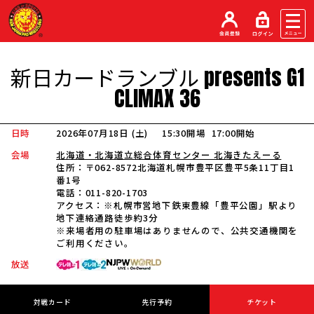
新日カードランブル
presents
G1
CLIMAX
36
日時
2026年07月18日 (土
)
15:30開場
17:00開始
会場
北海道・北海道立総合体育センター 北海きたえーる
住所：
〒062-8572北海道札幌市豊平区豊平5条11丁目1
番1号
電話：
011-820-1703
アクセス：
※札幌市営地下鉄東豊線「豊平公園」駅より
地下連絡通路徒歩約3分
※来場者用の駐車場はありませんので、公共交通機関を
ご利用ください。
放送
対戦カード
先行予約
チケット