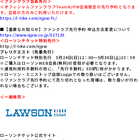
＜ファンクラブ会員先行＞
※オフィシャルファンクラブTeamNJPW会員限定の先行予約となりま
す。会員の方のみご利用いただけます。
https://l-tike.com/njpw-fc/
■【重要なお知らせ】ファンクラブ先行予約 申込方法変更について
https://www.njpw.co.jp/527135
＜ローソンチケット特別先行＞
http://l-tike.com/njpw
プレリクエスト（先着先行）
ローソンチケット特別先行 5月24日(日)12：00～5月30日(土)23：59
※ご購入はローソンWEB会員(無料)の登録が必要となります。
※通常利用料手数料の他に、「先行手数料」550円/枚がかかります。
※ローソン・ミニストップ店頭Loppiでの取り扱いはございません。
※ファンクラブ先行予約にて売り切れとなった席種は、取り扱いが行わ
れない場合もございます。
＜一般発売＞
ローソンチケット公式サイト