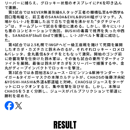
リーパーに捕らえ、グロッキー状態のオスプレイにPKを叩き込ん
で激勝。
第5試合ではNEVER無差別級6人タッグ王者の棚橋弘至&中西学&
田口隆祐組と、前王者のSANADA&EVIL&BUSHI組がリマッチ。入
場からL･I･Jを意識した出で立ちで会場を沸かせた“タグチジャパ
ン”は、チームプレーで試合を優位に進める。しかし、徐々にL･I･J
も悪のコンビネーションで挽回。BUSHIの毒霧で視界を失った中西
を、SANADAがSkull Endで捕獲し、L･I･Jがベルト奪還に成功し
た。
第4試合では2.5札幌でIWGPヘビー級王座戦を賭けて死闘を展開
したオカダ・カズチカと鈴木みのるが、それぞれロッキー・ロメロ
&バレッタ、金丸義信&タイチをともなって激突。開始のゴング前
に奇襲攻撃を仕掛けた鈴木軍は、その後も試合の要所でダーティフ
ァイトを展開。最後は鈴木がオカダをスリーパーで捕獲する中、金
丸がディープインパクトでロッキーを撃沈。
第3試合では永田裕志&ジュース・ロビンソン&獣神サンダー・ラ
イガー&タイガーマスクの本隊カルテットが、CHAOSの後藤洋央紀
&YOSHI-HASHI&外道&邪道組と対峙。CHAOSはジュースをターゲ
ットにロックオンすると、集中攻撃を浴びせる。しかし、本隊は
CHAOSをうまく分断し、ジュースがパルプフリクションで邪道に
勝利を収めた。
RESULT