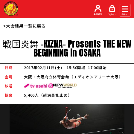
<大会結果一覧に戻る
戦国炎舞 -
KIZNA
-
Presents
THE
NEW
BEGINNING
in
OSAKA
日時
2017年02月11日(土)
15:30開場
17:00開始
会場
大阪・大阪府立体育会館（エディオンアリーナ大阪）
放送
観衆
5,466人（超満員札止め）