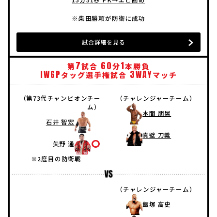
※柴田勝頼が防衛に成功
試合詳細を見る
7
60
1
第
試合
分
本勝負
IWGP
3WAY
タッグ選手権試合
マッチ
（第73代チャンピオンチー
（チャレンジャーチーム）
ム）
本間 朋晃
石井 智宏
真壁 刀義
矢野 通
※2度目の防衛戦
（チャレンジャーチーム）
飯塚 高史