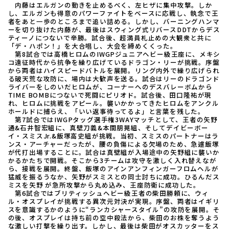
内藤はエルガンの動きを止めるべく、左ヒザに集中攻撃。しか
し、エルガンも得意のパワーファイトをベースに応戦し、執念で王
者をあと一歩のところまで追い詰める。しかし、バーニングハンマ
ーを切り抜けた内藤が、最後はスウィング式リバースDDTからデス
ティーノにつないで辛勝。試合後、超満員札止めの大観衆と共に
「デ・ハポン！」を大合唱し、大会を締めくくった。
第8試合では高橋ヒロムのIWGPジュニアヘビー級王座に、メキシ
コ遠征時代から抗争を繰り広げているドラゴン・リーが挑戦。序盤
から両者はハイスピードバトルを展開。リング内外で繰り広げられ
る破天荒な攻防に、場内は大歓声を送る。試合はリーのドラゴンド
ライバーをしのいだヒロムが、コーナーへのデスバレーボムから
TIME BOMBにつないで死闘にピリオド。試合後、田口隆祐が現
れ、ヒロムに挑戦をアピール。襲いかかってきたヒロムをアンクル
ホールドに捕らえ、「いい返事待ってるよ」と言葉を残した。
第7試合ではIWGPタッグ選手権3WAYマッチとして、王者の矢野
通&石井智宏組に、真壁刀義&本間朋晃組、そしてデイビーボー
イ・スミスJr.&飯塚高史組が挑戦。当初、スミスのパートナーはラ
ンス・アーチャーだったが、腰の負傷による欠場のため、急遽飯塚
が代打出場することに。試合は真壁組が入場途中の矢野組に襲いか
かるかたちで開戦。そこから3チームは攻守を激しく入れ替えなが
ら、接戦を展開。終盤、飯塚のアインアンフィンガーフロムヘルが
猛威を振るうなか、矢野がスミスとの同士討ちに成功。ひるんだス
ミスを矢野 が急所攻撃から丸め込み、王座防衛に成功した。
第6試合ではブリティッシュヘビー級王者の柴田勝頼に、ウィ
ル・オスプレイが挑戦する異次元対決が実現。序盤、両者はイギリ
スを意識するかのように“ランカシャースタイル”の攻防を展開。そ
の後、オスプレイは持ち前の空中殺法から、柴田のお株を奪うよう
な激しい打撃を繰り出す。しかし、最後は柴田がオスカッターをス