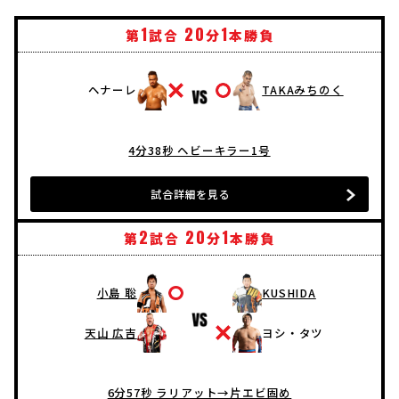
1
20
1
第
試合
分
本勝負
ヘナーレ
TAKAみちのく
4分38秒 ヘビーキラー1号
試合詳細を見る
2
20
1
第
試合
分
本勝負
小島 聡
KUSHIDA
天山 広吉
ヨシ・タツ
6分57秒 ラリアット→片エビ固め