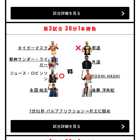
試合詳細を見る
3
30
1
第
試合
分
本勝負
タイガーマスク
邪道
獣神サンダー・ライ
外道
ガー
ジュース・ロビンソ
YOSHI-HASHI
ン
永田 裕志
後藤 洋央紀
7分51秒 パルプフリクション→片エビ固め
試合詳細を見る