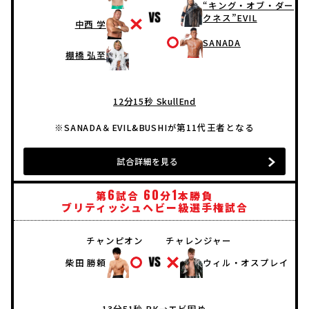
“キング・オブ・ダー
クネス”EVIL
中西 学
SANADA
棚橋 弘至
12分15秒 SkullEnd
※SANADA＆EVIL&BUSHIが第11代王者となる
試合詳細を見る
6
60
1
第
試合
分
本勝負
ブリティッシュヘビー級選手権試合
チャンピオン
チャレンジャー
柴田 勝頼
ウィル・オスプレイ
13分51秒 PK→エビ固め