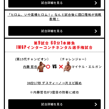
試合詳細を見る
「ヒロム、いや高橋ヒロム！」なんと試合後に田口隆祐が挑戦
表明！
試合詳細を見る
9
60
1
第
試合
分
本勝負
IWGP
インターコンチネンタル選手権試合
(第15代チャンピオン）
（チャレンジャー）
内藤 哲也
マイケル・エルガン
36分17秒 デスティーノ→片エビ固め
※内藤哲也が3度目の防衛に成功
試合詳細を見る