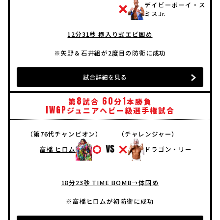
デイビーボーイ・ス
ミスJr.
12分31秒 横入り式エビ固め
※矢野＆石井組が2度目の防衛に成功
試合詳細を見る
8
60
1
第
試合
分
本勝負
IWGP
ジュニアヘビー級選手権試合
（第76代チャンピオン）
（チャレンジャー）
高橋 ヒロム
ドラゴン・リー
18分23秒 TIME BOMB→体固め
※高橋ヒロムが初防衛に成功