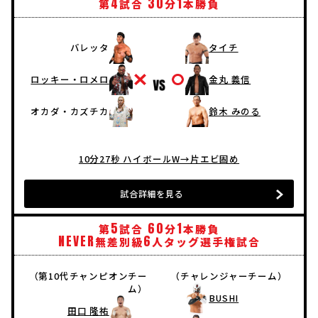
4
30
1
第
試合
分
本勝負
バレッタ
タイチ
ロッキー・ロメロ
金丸 義信
オカダ・カズチカ
鈴木 みのる
10分27秒 ハイボールW→片エビ固め
試合詳細を見る
5
60
1
第
試合
分
本勝負
NEVER
6
無差別級
人タッグ選手権試合
（第10代チャンピオンチー
（チャレンジャーチーム）
ム）
BUSHI
田口 隆祐