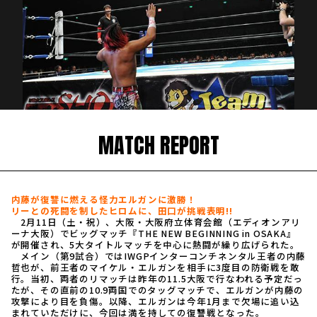
MATCH REPORT
内藤が復讐に燃える怪力エルガンに激勝！
リーとの死闘を制したヒロムに、田口が挑戦表明!!
2月11日（土・祝）、大阪・大阪府立体育会館（エディオンアリ
ーナ大阪）でビッグマッチ『THE NEW BEGINNING in OSAKA』
が開催され、5大タイトルマッチを中心に熱闘が繰り広げられた。
メイン（第9試合）ではIWGPインターコンチネンタル王者の内藤
哲也が、前王者のマイケル・エルガンを相手に3度目の防衛戦を敢
行。当初、両者のリマッチは昨年の11.5大阪で行なわれる予定だっ
たが、その直前の10.9両国でのタッグマッチで、エルガンが内藤の
攻撃により目を負傷。以降、エルガンは今年1月まで欠場に追い込
まれていただけに、今回は満を持しての復讐戦となった。