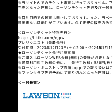
※当サイト内でのチケット販売は行っておりません。
完売となった席種は、ローソンチケット先行及び一般
※営利目的での転売は禁止しております。また、当ペ
場出来ない可能性がございます。必ず正規の販売方法
＜ローソンチケット特別先行＞
https://l-tike.com/njpw
プレリクエスト（先着先行）
受付期間：2023年12月23日(土)12:00 ～2024年1月13
★ローソンチケット先行注意事項
※ご購入はローソンWEB会員(無料)の登録が必要とな
※通常利用料手数料の他に、「先行手数料」550円/枚
※ローソン・ミニストップ店頭Loppiでの取り扱いは
※ファンクラブ先行予約にて売り切れとなった席種は
＜一般発売＞