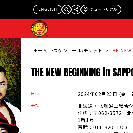
@njpw1972
@njpw_nyao
ホーム
スケジュール/チケット
THE NEW 
THE
NEW
BEGINNING
in
SAPP
日時
2024年02月23日 (金
・
会場
北海道・北海道立総合体
住所：
〒062-8572
1番1号
電話：
011-820-1703