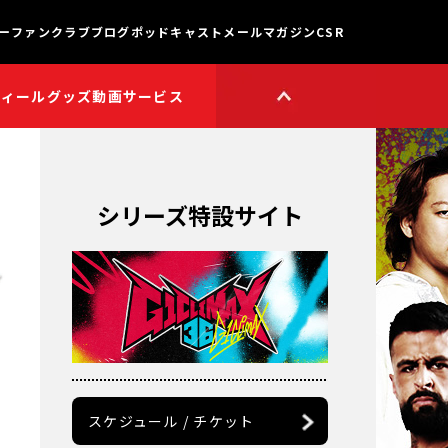
ー
ファンクラブ
ブログ
ポッドキャスト
メールマガジン
CSR
フィール
グッズ
動画サービス
HOP
新日本プロレスワールド
HOPプラス
Youtube公式チャンネル
TikTok公式アカウント
シリーズ特設サイト
獣神サンダー・ライガー

チャンネル
矢野通プロデュース!!
スイーツ真壁チャンネル
聖帝タイチのゲーム実況

チャンネル
鷹木信悟ちゃんねる
永田裕志のゼァ!チャンネル
オーカーンチャンネル
スケジュール / チケット