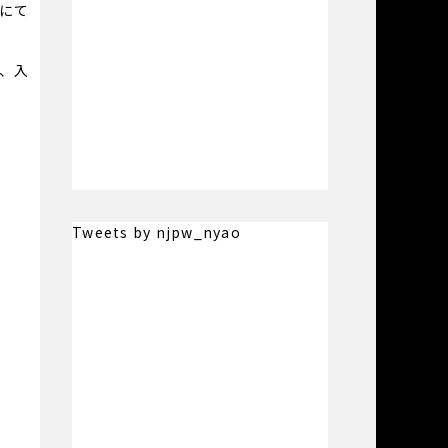
にて
、入
Tweets by njpw_nyao