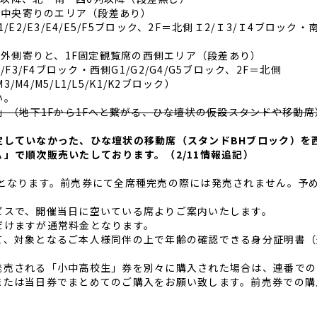
の中央寄りのエリア（段差あり）
E1/E2/E3/E4/E5/F5ブロック、2F＝北側Ｉ2/Ｉ3/Ｉ4ブロック・
の外側寄りと、1F固定観覧席の西側エリア（段差あり）
F2/F3/F4ブロック・西側G1/G2/G4/G5ブロック、2F＝北側
M3/M4/M5/L1/L5/K1/K2ブロック）
い。
」（地下1Fから1Fへと繋がる、ひな壇状の仮設スタンドや移動席
定していなかった、ひな壇状の移動席（スタンドBHブロック）を
」で順次販売いたしております。（2/11情報追記）
トとなります。前売券にて全席種完売の際には発売されません。予
ビスで、開催当日に空いている席よりご案内いたします。
だけますが通常料金となります。
て、対象となるご本人様同伴の上で年齢の確認できる身分証明書（
。
発売される「小中高校生」券を別々に購入された場合は、連番での
または当日券でまとめてのご購入をお願い致します。前売券での購