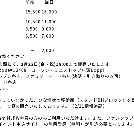
前売
当日
15,500
16,000
10,500
11,000
8,500
9,000
6,500
7,000
－
2,000
確認ください
にて、2月23日(金・祝)18:00まで販売いたします
Lcode=12468
ローソン・ミニストップ店頭Loppi
w/ セブンイレブン各店、ファミリーマート各店(決済・引き取りのみ可)
ーマート各店
ます。
定していなかった、ひな壇状の移動席（
スタンドBHブロック）を
」で順次販売いたしております。（2/11情報追記）
am NJPW会員の方のみご利用いただけます。また、ファンクラ
ト・イベント申込サイト」の利用登録（無料）が別途必要となります