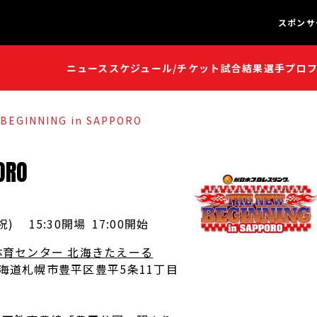
スポンサ
ニュース
スケジュール/チケット
試合結果
選手プロ
闘魂S
闘魂S
BEGINNING in SAPPORO
ORO
祝
)
15:30開場
17:00開始
育センター 北海きたえーる
 北海道札幌市豊平区豊平5条11丁目