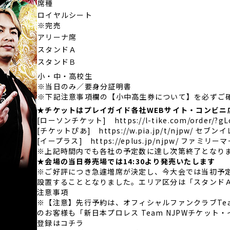
席種
ロイヤルシート
※完売
アリーナ席
スタンドＡ
スタンドＢ
小・中・高校生
※当日のみ／要身分証明書
※下記注意事項欄の【小中高生券について】を必ずご
★チケットはプレイガイド各社WEBサイト・コンビニ店頭
[ローソンチケット]
https://l-tike.com/order/?g
[チケットぴあ] https://w.pia.jp/t/njp
[イープラス] https://eplus.jp/njpw/ ファミリ
※上記時間内でも各社の予定数に達し次第終了となり
★会場の当日券売場では
14:30より発売いたします
※ご好評につき急遽増席が決定し、
今大会では当初予
設置することとなりました。
エリア区分は「スタンドＡ
注意事項
※【注意】先行予約は、オフィシャルファンクラブTe
のお客様も「新日本プロレス Team NJPWチケッ
登録は
コチラ