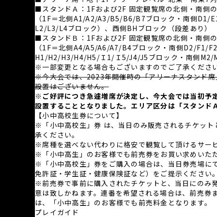
■スタンドＡ：1Fおよび2F 固定観覧席の北側・南側
（1F＝北側A1/A2/A3/B5/B6/B7ブロック・南側D1/
L2/L3/L4ブロック）、西側BHブロック（段差あり）
■スタンドＢ：1Fおよび2F 固定観覧席の北側・南側
（1F＝北側A4/A5/A6/A7/B4ブロック・南側D2/F1/
H1/H2/H3/H4/H5/Ｉ1/Ｉ5/J4/J5ブロック・南側M2/
※一部変更となる場合もございますのでご了承くださ
※今大会では、2023年開催時の「アリーナスタンド席
設置はございません。
※ご好評につき急遽増席が決定し、今大会では当初予
設置することとなりました。エリア区分は「スタンドＡ
【小中高校生券について】
※「小中高校生」券 は、当日のみ販売されるチケッ
承ください。
※席種を選べない代わりに格安で観覧して頂けるサー
※「小中高生」のお客様でも前売券をお買い求めいた
※「小中高校生」券をご購入の場合は、当日券売場に
免許証・学生証・健康保険証など）をご提示ください
※前売券で事前に購入されたチケットと、当日にのみ
意は致しかねます。連番を希望される場合は、前売券
は、「小中高生」のお客様でも前売料金となります。
プレイガイド