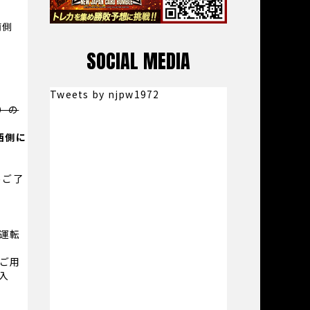
南側
SOCIAL MEDIA
Tweets by njpw1972
）の
西側に
めご了
運転
ご用
入