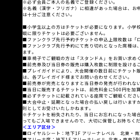
※必ず会員ご本人の名義でご登録ください。
※名義（漢字・フリガナ）に相違があった場合は、お
は十分ご注意ください。
■小学生以上の方はチケットが必要になります。小学校
戦に限りチケットは必要ございません。
■ファンクラブ先行予約チケットの申込上限枚数は「ロ
■ファンクラブ先行予約にて売り切れとなった席種は
ます。
■車椅子でご観戦の方は「スタンドＡ」をお買い求め
■前売券及び当日券の販売は購入枚数に制限を設ける
■プレイガイドにより、大会開催の数日前にチケット
は、各プレイガイド様までお問い合わせください。
■前売券が完売となりますと当日券の発売が行われな
■当日に販売するチケットは、前売料金に500円を加
■必ずチケットに記載されている座席でご観戦くださ
■大会中止・延期となった場合の払い戻しは行います
則としてお受けいたしかねます。
※チケットを紛失されたり、当日にお忘れになった場
ってもご入場できませんので、大切に保管しお持ちく
＜エリア区分＞
■ロイヤルシート：地下1F アリーナレベル 北東・南東
■アリーナ席：地下1F アリーナレベル 北東・南東7