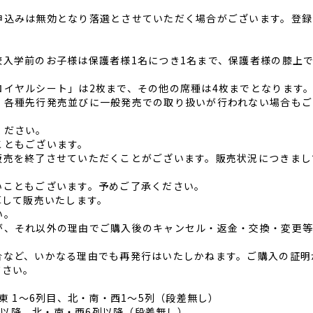
申込みは無効となり落選とさせていただく場合がございます。登録
入学前のお子様は保護者様1名につき1名まで、保護者様の膝上
イヤルシート」は2枚まで、その他の席種は4枚までとなります
、各種先行発売並びに一般発売での取り扱いが行われない場合もご
ください。
こともございます。
販売を終了させていただくことがございます。販売状況につきまし
いこともございます。予めご了承ください。
算して販売いたします。
い。
が、それ以外の理由でご購入後のキャンセル・返金・交換・変更
合など、いかなる理由でも再発行はいたしかねます。ご購入の証明
ださい。
 1～6列目、北・南・西1～5列
（段差無し）
列以降、北・南・西6列以降（段差無し）