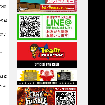
の際
での観
。
ざい
て
等は原
があ