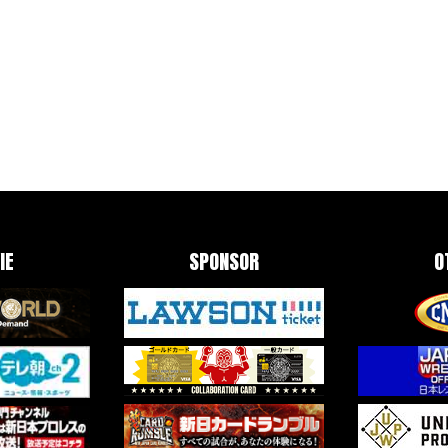
IE
SPONSOR
O