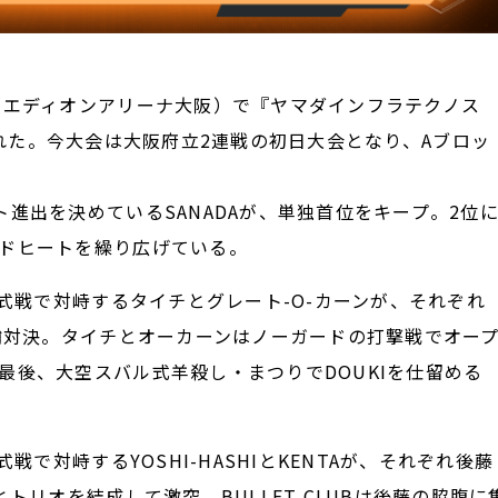
エディオンアリーナ大阪）で『ヤマダインフラテクノス
戦が行なわれた。今大会は大阪府立2連戦の初日大会となり、Aブロッ
進出を決めているSANADAが、単独首位をキープ。2位
ドヒートを繰り広げている。
式戦で対峙するタイチとグレート-O-カーンが、それぞれ
前哨対決。タイチとオーカーンはノーガードの打撃戦でオー
最後、大空スバル式羊殺し・まつりでDOUKIを仕留める
で対峙するYOSHI-HASHIとKENTAが、それぞれ後藤
トリオを結成して激突。BULLET CLUBは後藤の脇腹に