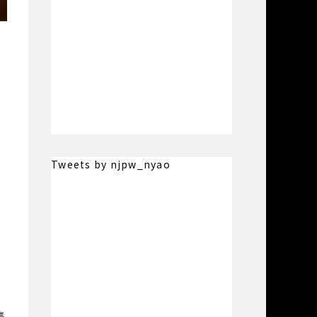
に
Tweets by njpw_nyao
プ
集