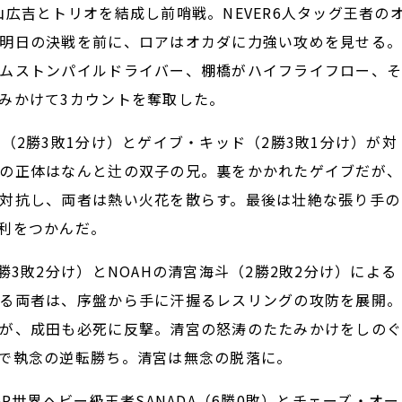
広吉とトリオを結成し前哨戦。NEVER6人タッグ王者の
明日の決戦を前に、ロアはオカダに力強い攻めを見せる
ムストンパイルドライバー、棚橋がハイフライフロー、
みかけて3カウントを奪取した。
2勝3敗1分け）とゲイブ・キッド（2勝3敗1分け）が対
の正体はなんと辻の双子の兄。裏をかかれたゲイブだが
対抗し、両者は熱い火花を散らす。最後は壮絶な張り手の
利をつかんだ。
3敗2分け）とNOAHの清宮海斗（2勝2敗2分け）による
る両者は、序盤から手に汗握るレスリングの攻防を展開
が、成田も必死に反撃。清宮の怒涛のたたみかけをしの
で執念の逆転勝ち。清宮は無念の脱落に。
P世界ヘビー級王者SANADA（6勝0敗）とチェーズ・オー