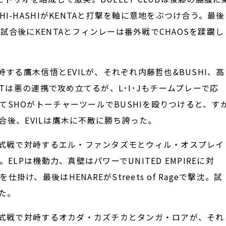
I-HASHIがKENTAと打撃を軸に意地をぶつけ合う。最後
試合後にKENTAとフィンレーは番外戦でCHAOSを蹂躙し
する鷹木信悟とEVILが、それぞれ内藤哲也&BUSHI、高
.Tは悪の連携で攻め立てるが、L･I･Jもチームプレーで応
SHOがトーチャーツールでBUSHIを殴りつけると、す
試合後、EVILは鷹木に不敵に勝ち誇った。
公式戦で対峙するエル・ファンタズモとウィル・オスプレイ
ELPは機動力、真壁はパワーでUNITED EMPIREに対
、最後はHENAREがStreets of Rageで撃沈。試
た。
公式戦で対峙するオカダ・カズチカとタンガ・ロアが、それ