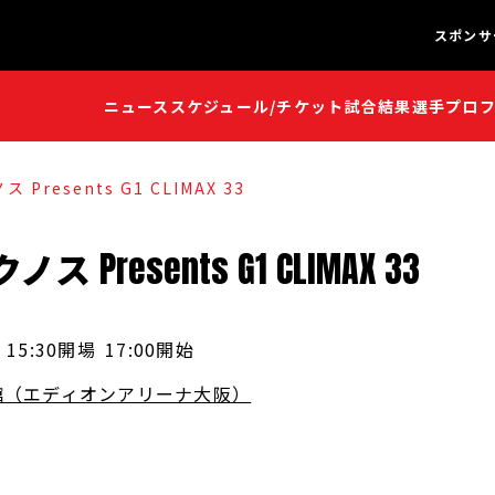
スポンサ
ニュース
スケジュール/チケット
試合結果
選手プロ
闘魂S
闘魂S
resents G1 CLIMAX 33
クノス
Presents
G1
CLIMAX
33
15:30開場
17:00開始
館（エディオンアリーナ大阪）