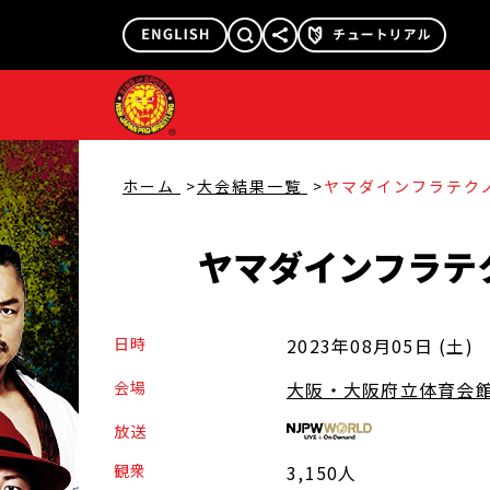
@njpw1972
@njpw_nyao
ホーム
大会結果一覧
ヤマダインフラテクノス P
ヤマダインフラテ
日時
2023年08月05日 (土
)
会場
大阪・大阪府立体育会
放送
観衆
3,150人