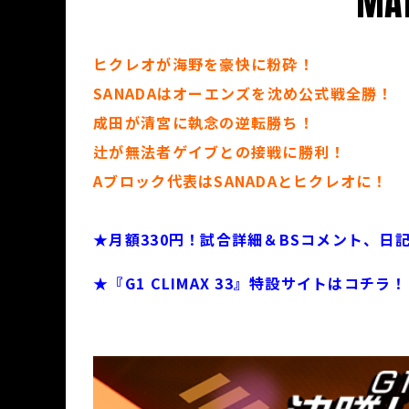
MAT
ヒクレオが海野を豪快に粉砕！
SANADAはオーエンズを沈め公式戦全勝！
成田が清宮に執念の逆転勝ち！
辻が無法者ゲイブとの接戦に勝利！
Aブロック代表はSANADAとヒクレオに！
★月額330円！試合詳細＆BSコメント、日
★『G1 CLIMAX 33』特設サイトはコチラ！