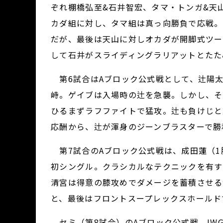
ぞれ棚橋弘至&石井智宏、タマ・トンガ&天山
カダ組に対し、タマ組は真っ向勝負で応戦。
だが、最後は天山に対しオカダが開脚式ツー
して石井がスライディングラリアットとたた
第6試合はAブロック公式戦として、辻陽太（
峙。ゲイブは入場時の辻を急襲。しかし、そ
ひるまずラフファイトで猛攻。辻も負けじと
応酬から、辻が渾身のジーンブラスターで勝
第7試合のAブロック公式戦は、成田蓮（1勝
初シングル。クラシカルなテクニックを有す
清宮は得意の膝攻めでダメージを蓄積させる
と、最後はフロントスープレックスホールド
セミ（第8試合）のAブロック公式戦、IWG