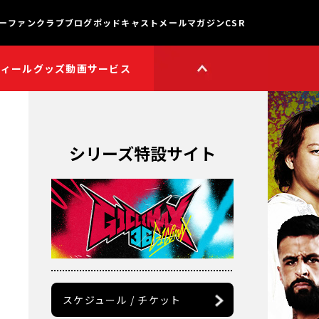
ー
ファンクラブ
ブログ
ポッドキャスト
メールマガジン
CSR
フィール
グッズ
動画サービス
HOP
新日本プロレスワールド
HOPプラス
Youtube公式チャンネル
TikTok公式アカウント
シリーズ特設サイト
獣神サンダー・ライガー

チャンネル
矢野通プロデュース!!
スイーツ真壁チャンネル
聖帝タイチのゲーム実況

チャンネル
鷹木信悟ちゃんねる
永田裕志のゼァ!チャンネル
オーカーンチャンネル
スケジュール / チケット