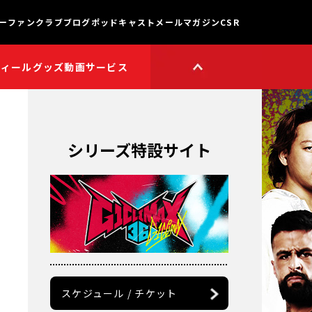
ー
ファンクラブ
ブログ
ポッドキャスト
メールマガジン
CSR
フィール
グッズ
動画サービス
HOP
新日本プロレスワールド
HOPプラス
Youtube公式チャンネル
TikTok公式アカウント
シリーズ特設サイト
獣神サンダー・ライガー

チャンネル
矢野通プロデュース!!
スイーツ真壁チャンネル
聖帝タイチのゲーム実況

チャンネル
鷹木信悟ちゃんねる
永田裕志のゼァ!チャンネル
オーカーンチャンネル
スケジュール / チケット