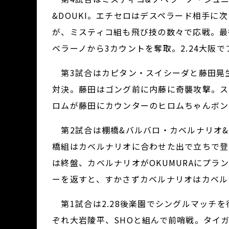
&DOUKI。エチセロはデスペラード相手
が、ミスティコ組も飛び技の数々で応戦。最
ベラーノから3カウントを奪取。2.24大阪
第3試合はカピタン・スイシーダと藤田晃生
対決。藤田はゴング前に内藤に奇襲攻撃。ス
ロムが藤田にカウンターのヒロムちゃんボン
第2試合は棚橋&バルバロ・カベルナリオ&田
橋組はカベルナリオに合わせた出で立ちで登
は終盤、カベルナリオがOKUMURAにプラ
ーを返すと、すかさずカベルナリオはカベル
第1試合は2.28後楽園でシングルマッチ
ぞれ大岩陵平、SHOと組んで前哨戦。タイガー