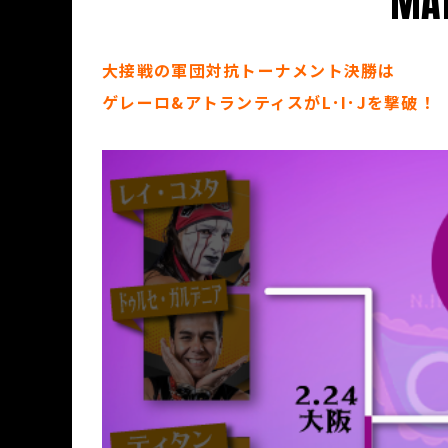
MAT
大接戦の軍団対抗トーナメント決勝は
ゲレーロ&アトランティスがL･I･Jを撃破！