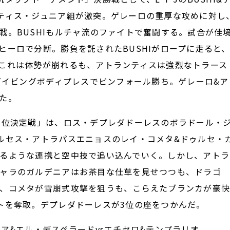
ティス・ジュニア組が激突。ゲレーロの重厚な攻めに対し
戦。BUSHIもルチャ流のファイトで奮闘する。試合が佳
ヒーロで分断。勝負を託されたBUSHIがロープに走ると
これは体勢が崩れるも、アトランティスは強烈なトラース
はダイビングボディプレスでピンフォール勝ち。ゲレーロ&ア
た。
3位決定戦」は、ロス・デプレダドーレスのボラドール・
ルセス・アトラパスエニョスのレイ・コメタ&ドゥルセ・
るような連携と空中技で追い込んでいく。しかし、アトラ
ャラのガルデニアはお茶目な仕草を見せつつも、ドラゴ
、コメタが雪崩式攻撃を狙うも、こらえたブランカが豪
トを奪取。デプレダドーレスが3位の座をつかんだ。
ア&エル・デスペラードvsエチセロ&テンプラリオ