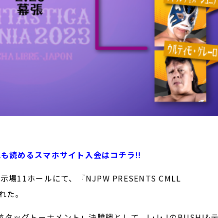
記も読めるスマホサイト入会はコチラ!!
1ホールにて、『NJPW PRESENTS CMLL
された。
ッグトーナメント」決勝戦として、L･I･JのBUSHI&