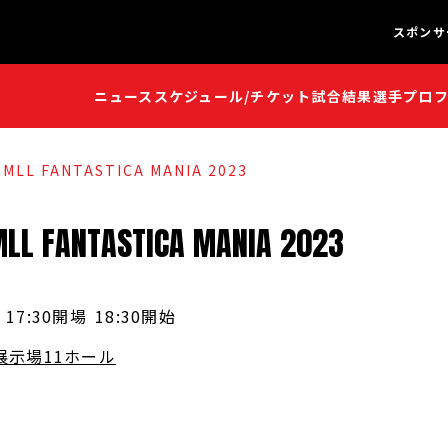
スポンサ
ニュース
スケジュール/チケット
試合結果
選手プロ
闘魂S
闘魂S
MLL FANTASTICA MANIA 2023
MLL
FANTASTICA
MANIA
2023
17:30開場
18:30開始
展示場11ホール