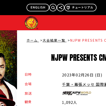
@njpw1972
@njpw_nyao
ホーム
大会結果一覧
NJPW PRESENTS C
NJPW
PRESENTS
C
日時
2023年02月26日 (日
)
会場
千葉・幕張メッセ 国際
放送
観衆
1,092人