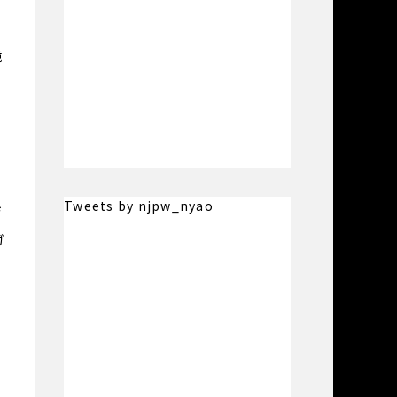
、
境
、
Tweets by njpw_nyao
ジ
ガ
快