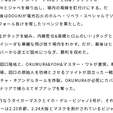
に次々とジャベを繰り出し、場内の視線を釘付けにする。だ
後はDOUKIが電光石火のホルヘ・リベラ・スペシャルで
でフォール負けを喫したリベンジを果たした。
がタッグを組み、内藤哲也&高橋ヒロムのL･I･Jタッグと
イシーダも華麗な飛び技で場内をわかす。だが、最後はヒ
バーから逆エビ固めにつなぎ、勝利を収めた。
口隆祐と、OKUMURA&YOH&マスター・ワトが激突。
場。田口の原始人を彷彿とさせるファイトが目立った一
ンチャ・ネアンデルタールを炸裂。OKUMURAが必死にカ
ナリアで捕らえてギブアップを奪った。
を行なうタイガーマスクとイホ・デル・ビジャノ3号が、そ
は2.23京都、2.24大阪とマスクを剥がされているビジ