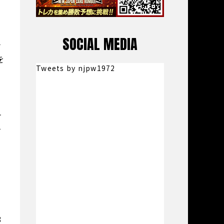
、
SOCIAL MEDIA
み
を
Tweets by njpw1972
テ
て
8