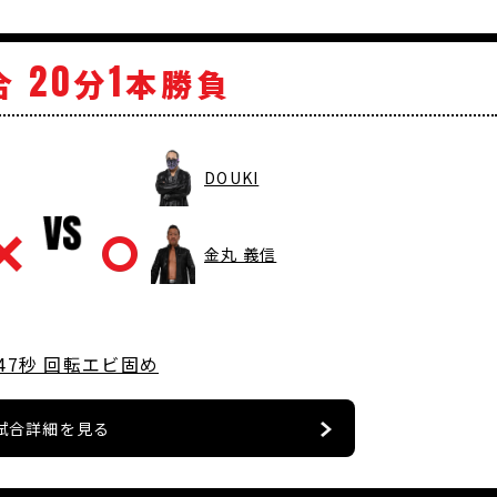
20
1
合
分
本勝負
DOUKI
金丸 義信
47秒 回転エビ固め
試合詳細を見る