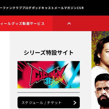
ー
ファンクラブ
ブログ
ポッドキャスト
メールマガジン
CSR
フィール
グッズ
動画サービス
HOP
新日本プロレスワールド
HOPプラス
Youtube公式チャンネル
TikTok公式アカウント
シリーズ特設サイト
獣神サンダー・ライガー

チャンネル
矢野通プロデュース!!
スイーツ真壁チャンネル
聖帝タイチのゲーム実況

チャンネル
鷹木信悟ちゃんねる
永田裕志のゼァ!チャンネル
オーカーンチャンネル
スケジュール / チケット