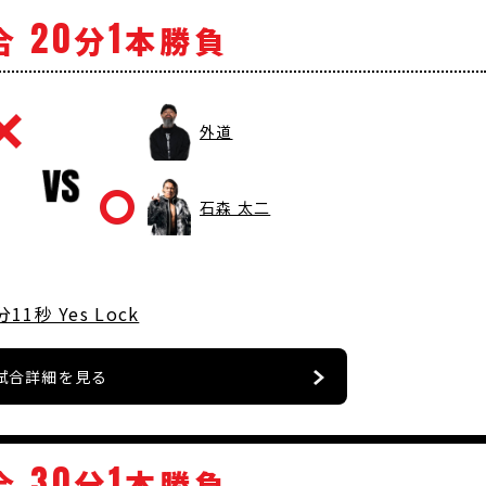
20
1
合
分
本勝負
外道
石森 太二
分11秒 Yes Lock
試合詳細を見る
30
1
合
分
本勝負