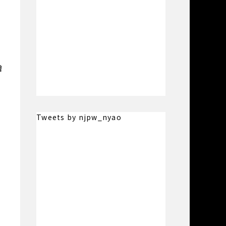
獪
Tweets by njpw_nyao
ン
。