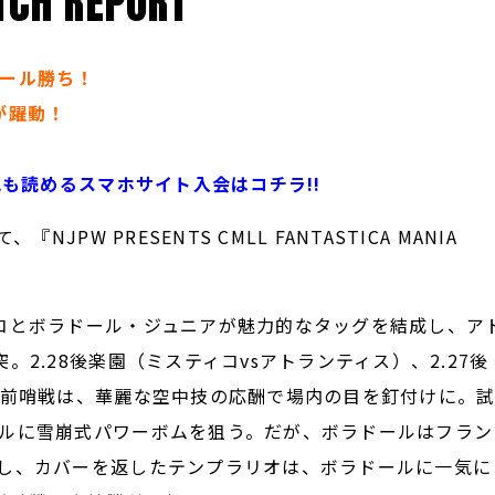
CH REPORT
ール勝ち！
が躍動！
記も読めるスマホサイト入会はコチラ!!
PW PRESENTS CMLL FANTASTICA MANIA
コとボラドール・ジュニアが魅力的なタッグを結成し、ア
2.28後楽園（ミスティコvsアトランティス）、2.27後
ル前哨戦は、華麗な空中技の応酬で場内の目を釘付けに。
ルに雪崩式パワーボムを狙う。だが、ボラドールはフラン
し、カバーを返したテンプラリオは、ボラドールに一気に