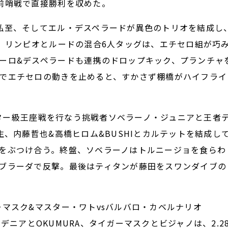
前哨戦で直接勝利を収めた。
弘至、そしてエル・デスペラードが異色のトリオを結成し
決。リンピオとルードの混合6人タッグは、エチセロ組が巧
ーロ&デスペラードも連携のドロップキック、プランチャ
でエチセロの動きを止めると、すかさず棚橋がハイフライ
ルター級王座戦を行なう挑戦者ソベラーノ・ジュニアと王者
生、内藤哲也&高橋ヒロム&BUSHIとカルテットを結成し
をぶつけ合う。終盤、ソベラーノはトルニージョを食らわ
ブラーダで反撃。最後はティタンが藤田をスワンダイブの
マスク&マスター・ワトvsバルバロ・カベルナリオ
ガルデニアとOKUMURA、タイガーマスクとビジャノは、2.2