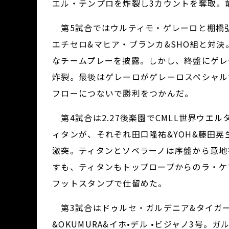
エル・テンプロを炸裂し3カウントを奪取。
第5試合ではウルティモ・ゲレーロと棚橋
エチセロ&マヒア・ブランカ&SHO組と対
なチームプレーを披露。しかし、終盤にゲレ
炸裂。最後はゲレーロがゲレーロスペシャル
フローにつないで勝利をつかんだ。
第4試合は2.27後楽園でCMLL世界ウエ
ィタンが、それぞれ田口隆祐&YOH&藤田晃
激突。ティタンとソベラーノは序盤から意地
すも、ティタンもトップロープからのラ・ケ
フットスタンプで仕留めた。
第3試合はドゥルセ・ガルデニア&タイガー
&OKUMURA&イホ•デル •ビジャノ3号。