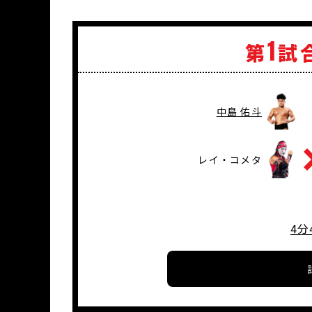
1
第
試
中島 佑斗
レイ・コメタ
4分