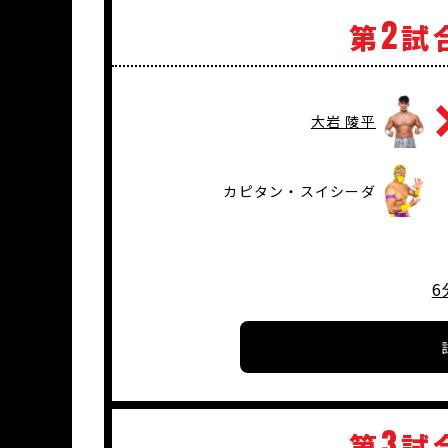
2
第
試
大岩 陵平
カピタン・スイシーダ
6
3
第
試