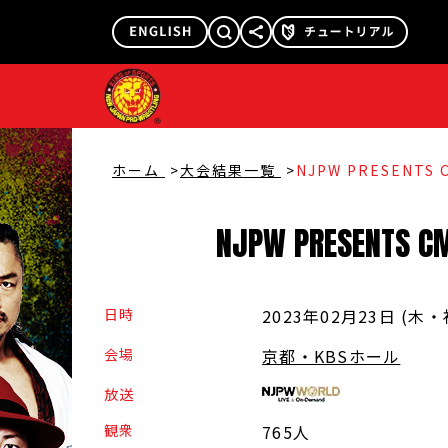
@njpw1972
@njpw_nyao
ホーム
大会結果一覧
NJPW PRESENTS C
NJPW
PRESENTS
C
日時
2023年02月23日 (木
・
会場
京都・KBSホール
放送
観衆
765人