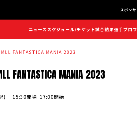
スポンサ
ニュース
スケジュール/チケット
試合結果
選手プロ
闘魂S
闘魂S
MLL FANTASTICA MANIA 2023
MLL
FANTASTICA
MANIA
2023
祝
)
15:30開場
17:00開始