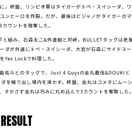
に。終盤、リンピオ軍はタイガーがトペ・スイシーダ、ワ
コンヒーロを炸裂。だが、最後はビジャノがタイガーのマ
3カウントを強奪した。
と組み、石森太二&外道組と対峙。BULLETタッグは老
ーダが外道にトペ・スイシーダ、大岩が石森にサイドスー
es Lockで料理した。
とのタッグで、Just 4 Guysの金丸義信&DOUKIと
ラーダを繰り出し場内を沸かす。終盤、金丸はコメタにムー
、すかさず金丸は巧みに丸め込んで3カウントを奪取した
RESULT