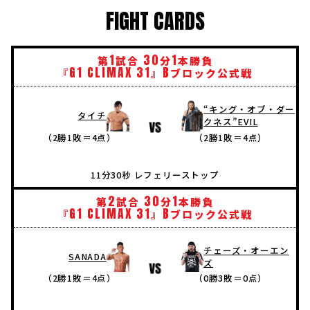
FIGHT CARDS
1
30
1
第
試合
分
本勝負
G1
CLIMAX
31
B
『
』
ブロック公式戦
“キング・オブ・ダー
タイチ
クネス”EVIL
（2勝1敗＝4点）
（2勝1敗＝4点）
11分30秒 レフェリーストップ
2
30
1
第
試合
分
本勝負
G1
CLIMAX
31
B
『
』
ブロック公式戦
チェーズ・オーエン
SANADA
ズ
（2勝1敗＝4点）
（0勝3敗＝0点）