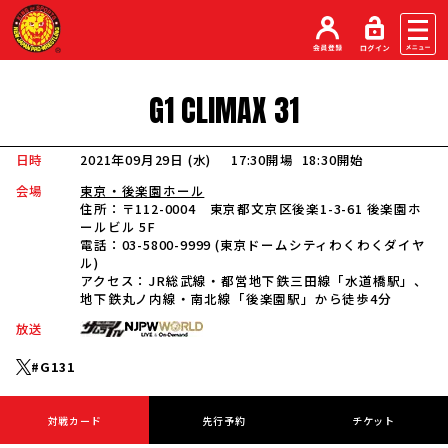
G1
CLIMAX
31
日時
2021年09月29日 (水
)
17:30開場
18:30開始
会場
東京・後楽園ホール
住所：
〒112-0004 東京都文京区後楽1-3-61 後楽園ホ
ールビル 5F
電話：
03-5800-9999 (東京ドームシティわくわくダイヤ
ル)
アクセス：
JR総武線・都営地下鉄三田線「水道橋駅」、
地下鉄丸ノ内線・南北線「後楽園駅」から徒歩4分
放送
#G131
対戦カード
先行予約
チケット