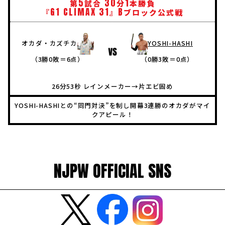
5
30
1
第
試合
分
本勝負
G1
CLIMAX
31
B
『
』
ブロック公式戦
オカダ・カズチカ
YOSHI-HASHI
（3勝0敗＝6点）
（0勝3敗＝0点）
26分53秒 レインメーカー→片エビ固め
YOSHI-HASHIとの“同門対決”を制し開幕3連勝のオカダがマイ
クアピール！
NJPW OFFICIAL SNS