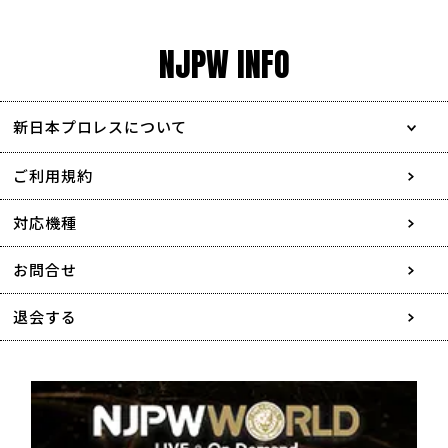
NJPW INFO
新日本プロレスについて
会社情報
ご利用規約
採用情報
対応機種
協賛・広告媒体のご案内
お問合せ
特定商取引に関する表記
退会する
個人情報について
著作権について