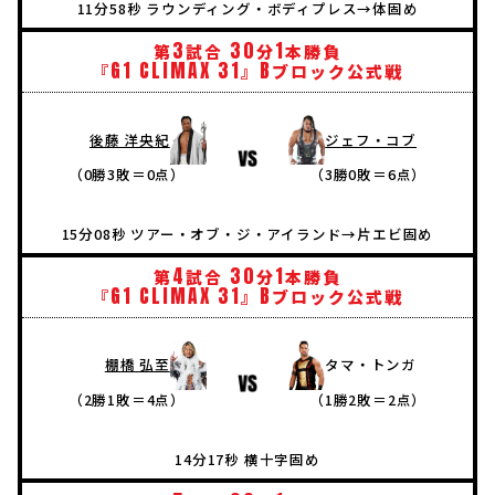
11分58秒 ラウンディング・ボディプレス→体固め
3
30
1
第
試合
分
本勝負
G1
CLIMAX
31
B
『
』
ブロック公式戦
後藤 洋央紀
ジェフ・コブ
（0勝3敗＝0点）
（3勝0敗＝6点）
15分08秒 ツアー・オブ・ジ・アイランド→片エビ固め
4
30
1
第
試合
分
本勝負
G1
CLIMAX
31
B
『
』
ブロック公式戦
棚橋 弘至
タマ・トンガ
（2勝1敗＝4点）
（1勝2敗＝2点）
14分17秒 横十字固め