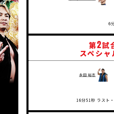
6
2
第
試
スペシャ
永田 裕志
16分51秒 ラス