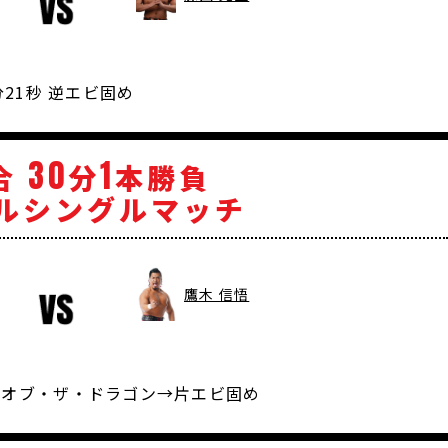
分21秒 逆エビ固め
30
1
合
分
本勝負
ルシングルマッチ
鷹木 信悟
ト・オブ・ザ・ドラゴン→片エビ固め