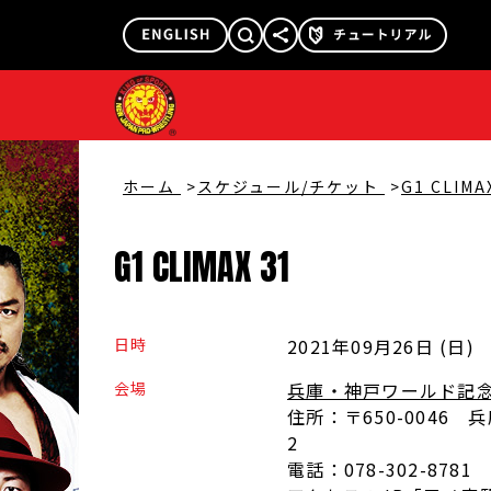
@njpw1972
@njpw_nyao
ホーム
スケジュール/チケット
G1 CLIMA
G1
CLIMAX
31
日時
2021年09月26日 (日
)
会場
兵庫・神戸ワールド記
住所：
〒650-0046
2
電話：
078-302-8781