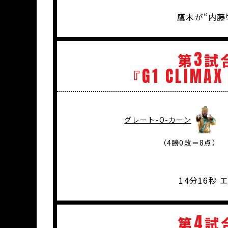
鷹木が“内藤
3
第
試
G1
CLIMAX
『
グレート-O-カーン
（4勝0敗＝8点）
14分16秒
4
第
試