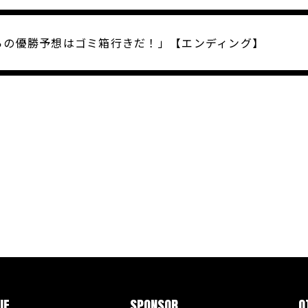
らの優勝予想はゴミ箱行きだ！」【エンディング】
IE
SPONSOR
O