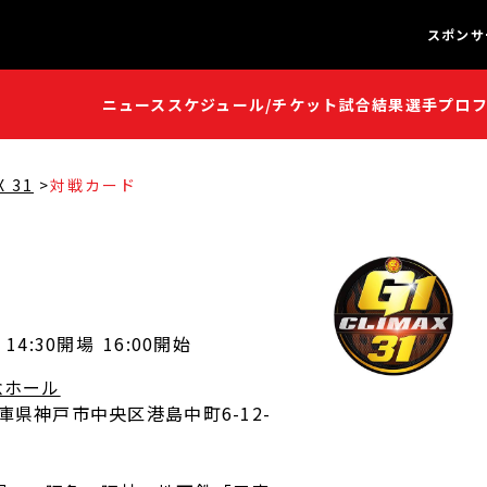
スポンサ
ニュース
スケジュール/チケット
試合結果
選手プロ
闘魂S
闘魂S
X 31
対戦カード
14:30開場
16:00開始
念ホール
 兵庫県神戸市中央区港島中町6-12-