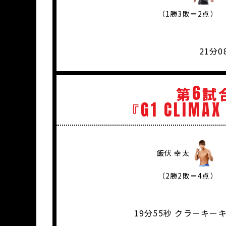
（1勝3敗＝2点）
21分
6
第
試
G1
CLIMAX
『
飯伏 幸太
（2勝2敗＝4点）
19分55秒 クラーキ