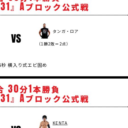
31
A
』
ブロック公式戦
タンガ・ロア
（1勝2敗＝2点）
46秒 横入り式エビ固め
30
1
合
分
本勝負
31
A
』
ブロック公式戦
KENTA