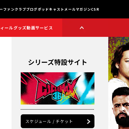
ー
ファンクラブ
ブログ
ポッドキャスト
メールマガジン
CSR
フィール
グッズ
動画サービス
HOP
新日本プロレスワールド
HOPプラス
Youtube公式チャンネル
TikTok公式アカウント
シリーズ特設サイト
獣神サンダー・ライガー

チャンネル
矢野通プロデュース!!
スイーツ真壁チャンネル
聖帝タイチのゲーム実況

チャンネル
鷹木信悟ちゃんねる
永田裕志のゼァ!チャンネル
オーカーンチャンネル
スケジュール / チケット