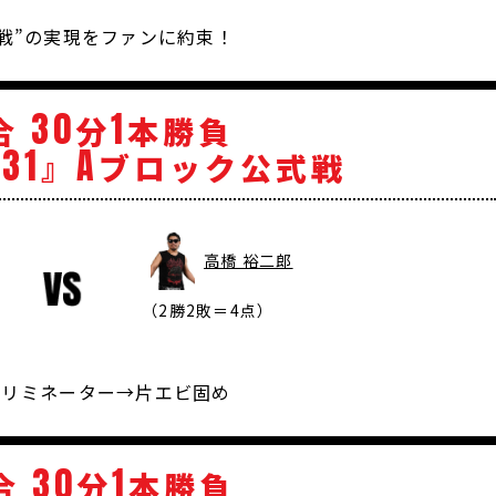
戦”の実現をファンに約束！
30
1
合
分
本勝負
31
A
』
ブロック公式戦
高橋 裕二郎
（2勝2敗＝4点）
 エリミネーター→片エビ固め
30
1
合
分
本勝負