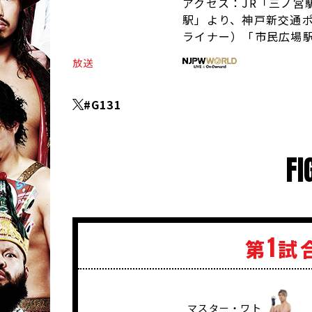
アクセス：
JR「三ノ宮
駅」より、神戸新交通
ライナー）「市民広場
放送
#G131
FI
1
第
試
マスター・ワト