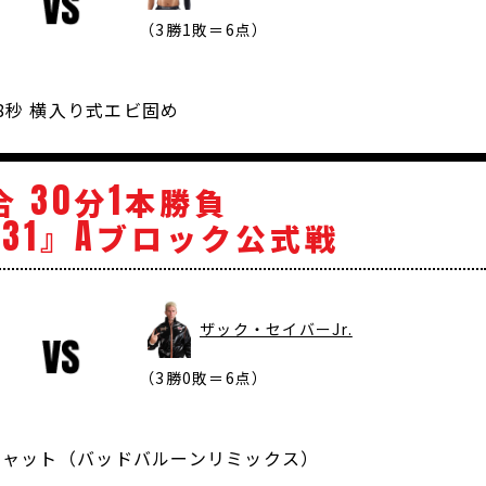
（3勝1敗＝6点）
08秒 横入り式エビ固め
30
1
合
分
本勝負
31
A
』
ブロック公式戦
ザック・セイバーJr.
（3勝0敗＝6点）
ーキャット（バッドバルーンリミックス）