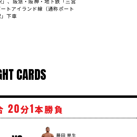
駅」、阪急・阪神・地下鉄「三宮
ポートアイランド線（通称ポート
駅」下車
GHT CARDS
20
1
合
分
本勝負
藤田 晃生