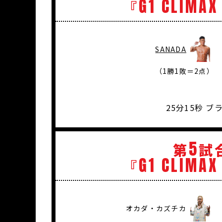
G1
CLIMAX
『
SANADA
（1勝1敗＝2点）
25分15秒 
5
第
試
G1
CLIMAX
『
オカダ・カズチカ