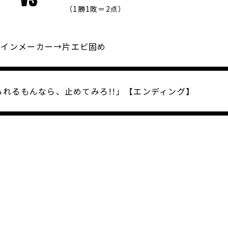
（1勝1敗＝2点）
 レインメーカー→片エビ固め
れるもんなら、止めてみろ!!」【エンディング】