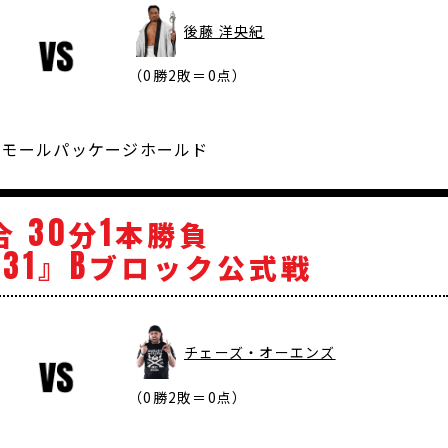
後藤 洋央紀
（0勝2敗＝0点）
 スモールパッケージホールド
30
1
合
分
本勝負
31
B
』
ブロック公式戦
チェーズ・オーエンズ
（0勝2敗＝0点）