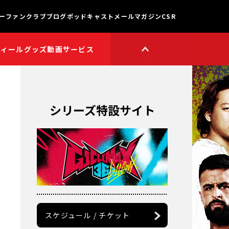
ー
ファンクラブ
ブログ
ポッドキャスト
メールマガジン
CSR
フィール
グッズ
動画サービス
HOP
新日本プロレスワールド
HOPプラス
Youtube公式チャンネル
TikTok公式アカウント
シリーズ特設サイト
獣神サンダー・ライガー

チャンネル
矢野通プロデュース!!
スイーツ真壁チャンネル
聖帝タイチのゲーム実況

チャンネル
鷹木信悟ちゃんねる
永田裕志のゼァ!チャンネル
オーカーンチャンネル
スケジュール / チケット