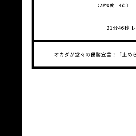
（2勝0敗＝4点）
21分46秒
オカダが堂々の優勝宣言！「止めら