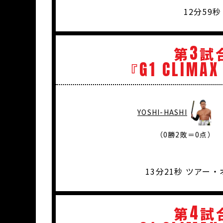
12分59
3
第
試
G1
CLIMAX
『
YOSHI-HASHI
（0勝2敗＝0点）
13分21秒 ツア
4
第
試