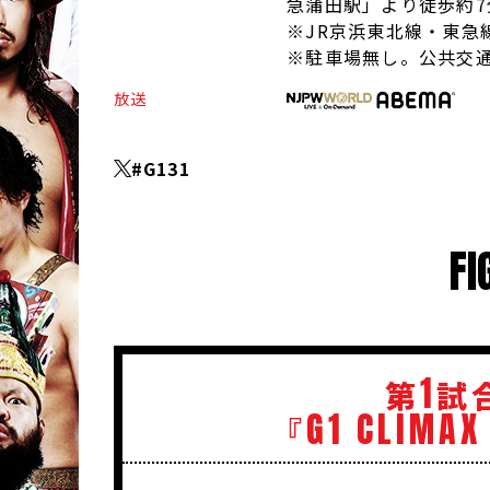
急蒲田駅」より徒歩約7
※JR京浜東北線・東急
※駐車場無し。公共交
放送
#G131
FI
1
第
試
G1
CLIMAX
『