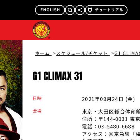
@njpw1972
@njpw_nyao
ホーム
スケジュール/チケット
G1 CLIMA
G1
CLIMAX
31
日時
2021年09月24日 (金
)
会場
東京・大田区総合体育
住所：
〒144-0031
電話：
03-5480-6688
アクセス：
※京急線「