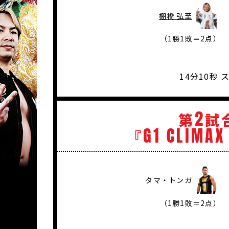
棚橋 弘至
（1勝1敗＝2点）
14分10秒
2
第
試
G1
CLIMAX
『
タマ・トンガ
（1勝1敗＝2点）