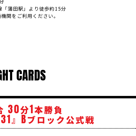
分
線「蒲田駅」より徒歩約15分
通機関をご利用ください。
GHT CARDS
30
1
合
分
本勝負
31
B
』
ブロック公式戦