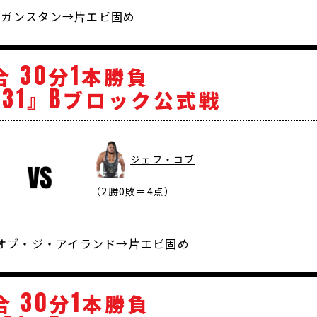
秒 ガンスタン→片エビ固め
30
1
合
分
本勝負
31
B
』
ブロック公式戦
ジェフ・コブ
（2勝0敗＝4点）
ー・オブ・ジ・アイランド→片エビ固め
30
1
合
分
本勝負