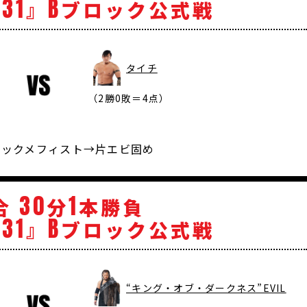
31
B
』
ブロック公式戦
タイチ
（2勝0敗＝4点）
ブラックメフィスト→片エビ固め
30
1
合
分
本勝負
31
B
』
ブロック公式戦
“キング・オブ・ダークネス”EVIL