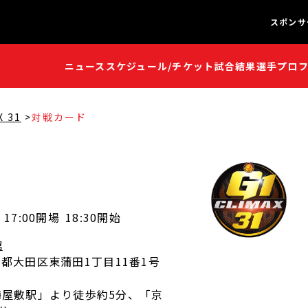
スポンサ
ニュース
スケジュール/チケット
試合結果
選手プロ
闘魂S
闘魂S
X 31
対戦カード
17:00開場
18:30開始
館
 東京都大田区東蒲田1丁目11番1号
梅屋敷駅」より徒歩約5分、「京