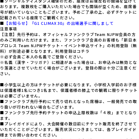
■ソーシャルディスタンス確保のため、座席は前後左右の間隔を空けて
おります。複数枚をご購入いただいた場合でも間隔が空くため、座席番
号が続いていないこともございます。予めご了承の上、必ずチケットに
記載されている座席でご観戦ください。
■
【お知らせ】『G1 CLIMAX 30』の出場選手に関しまして
注意事項
【注意】先行予約は、オフィシャルファンクラブTeam NJPW会員の方
のみご利用いただけます。また、ファンクラブ会員のお客様も「新日本
プロレス Team NJPWチケット・イベント申込サイト」の利用登録（無
料）が別途必要となります。利用登録は
コチラ
※必ず会員ご本人の名義でご登録ください。
※名義（漢字・フリガナ）に相違があった場合は、お申込みは無効とな
り落選とさせていただく場合がございます。登録の際は十分ご注意くだ
さい。
■小学生以上の方はチケットが必要になります。小学校入学前のお子様
は保護者様1名につき1名まで、保護者様の膝上での観戦に限りチケット
は必要ございません。
■ファンクラブ先行予約にて売り切れとなった席種は、一般発売での取
り扱いが行われない場合もございます。
■ファンクラブ先行予約チケットの申込上限枚数は「４枚」までとなり
ます。
■プレイガイドにより、大会開催の数日前にチケット販売を終了させて
いただくことがございます。販売状況につきましては、各プレイガイド
様までお問い合わせください。