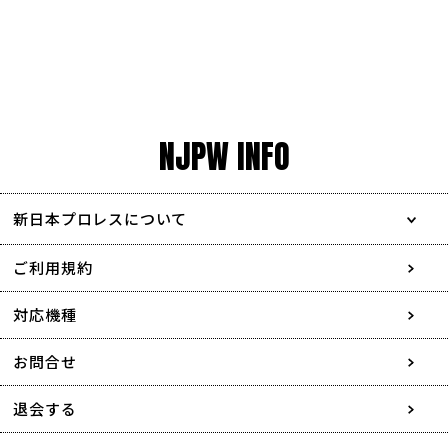
NJPW INFO
新日本プロレスについて
会社情報
ご利用規約
採用情報
対応機種
協賛・広告媒体のご案内
お問合せ
特定商取引に関する表記
退会する