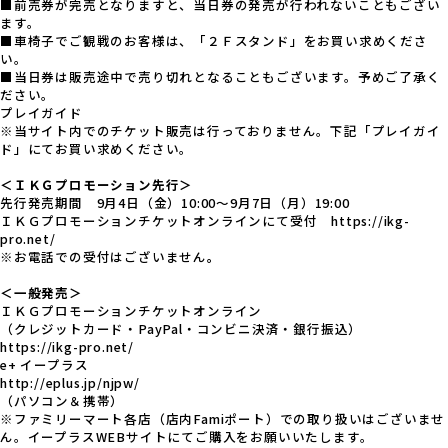
■前売券が完売となりますと、当日券の発売が行われないこともござい
ます。
■車椅子でご観戦のお客様は、「２Ｆスタンド」をお買い求めくださ
い。
■当日券は販売途中で売り切れとなることもございます。予めご了承く
ださい。
プレイガイド
※当サイト内でのチケット販売は行っておりません。下記「プレイガイ
ド」にてお買い求めください。
＜ＩＫＧプロモーション先行＞
先行発売期間 9月4日（金）10:00～9月7日（月）19:00
ＩＫＧプロモーションチケットオンラインにて受付
https://ikg-
pro.net/
※お電話での受付はございません
。
＜一般発売＞
ＩＫＧプロモーションチケットオンライン
（クレジットカード・PayPal・コンビニ決済・銀行振込）
https://ikg-pro.net/
e+ イープラス
http://eplus.jp/njpw/
（パソコン＆携帯）
※ファミリーマート各店（店内Famiポート）での取り扱いはございませ
ん。イープラスWEBサイトにてご購入をお願いいたします。