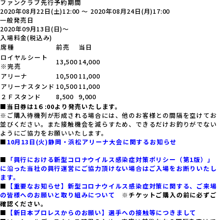
ファンクラブ
先行予約期間
2020年08月22日(土)12:00
～
2020年08月24日(月)17:00
一般発売日
2020年09月13日(日)〜
入場料金
(税込み)
席種
前売
当日
ロイヤルシート
13,500
14,000
※完売
アリーナ
10,500
11,000
アリーナスタンド
10,500
11,000
２Ｆスタンド
8,500
9,000
■
当日券は1６:00より発売いたします。
※ご購入待機列が形成される場合には、他のお客様との間隔を空けてお
並びください。また接触機会を減らすため、できるだけお釣りがでない
ようにご協力をお願いいたします。
■
10月13日(火)静岡・浜松アリーナ大会に関するお知らせ
■
「興行における新型コロナウイルス感染症対策ポリシー（第1版）」
に沿った当社の興行運営にご協力頂けない場合はご入場をお断りいたし
ます。
■
【重要なお知らせ】新型コロナウイルス感染症対策に関する、ご来場
の皆様へのお願いと取り組みについて
※チケットご購入の前に必ずご
確認ください。
■
【新日本プロレスからのお願い】選手への接触等につきまして