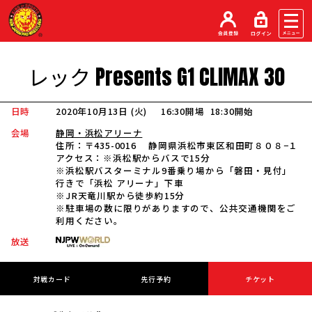
レック
Presents
G1
CLIMAX
30
日時
2020年10月13日 (火
)
16:30開場
18:30開始
会場
静岡・浜松アリーナ
住所：
〒435-0016 静岡県浜松市東区和田町８０８−１
アクセス：
※浜松駅からバスで15分
※浜松駅バスターミナル9番乗り場から「磐田・見付」
行きで「浜松 アリーナ」下車
※JR天竜川駅から徒歩約15分
※駐車場の数に限りがありますので、公共交通機関をご
利用ください。
放送
対戦カード
先行予約
チケット