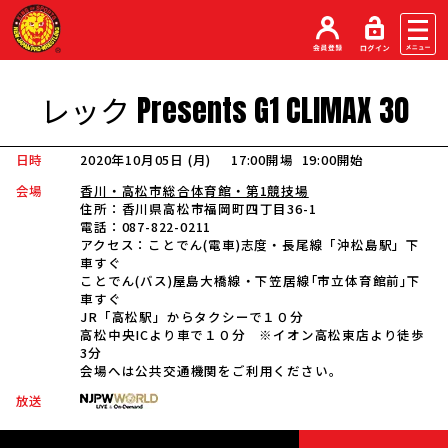
レック
Presents
G1
CLIMAX
30
日時
2020年10月05日 (月
)
17:00開場
19:00開始
会場
香川・高松市総合体育館・第1競技場
住所：
香川県高松市福岡町四丁目36-1
電話：
087-822-0211
アクセス：
ことでん(電車)志度・長尾線「沖松島駅」下
車すぐ
ことでん(バス)屋島大橋線・下笠居線｢市立体育館前｣下
車すぐ
JR「高松駅」からタクシーで１０分
高松中央ICより車で１０分 ※イオン高松東店より徒歩
3分
会場へは公共交通機関をご利用ください。
放送