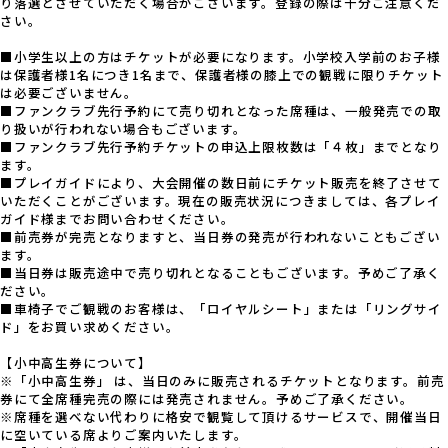
り落選とさせていただく場合がございます。登録の際は十分ご注意くだ
さい。
■小学生以上の方はチケットが必要になります。小学校入学前のお子様
は保護者様1名につき1名まで、保護者様の膝上での観戦に限りチケット
は必要ございません。
■ファンクラブ先行予約にて売り切れとなった席種は、一般発売での取
り扱いが行われない場合もございます。
■ファンクラブ先行予約チケットの申込上限枚数は「４枚」までとなり
ます。
■プレイガイドにより、大会開催の数日前にチケット販売を終了させて
いただくことがございます。現在の販売状況につきましては、各プレイ
ガイド様までお問い合わせください。
■前売券が完売となりますと、当日券の発売が行われないこともござい
ます。
■当日券は販売途中で売り切れとなることもございます。予めご了承く
ださい。
■車椅子でご観戦のお客様は、「ロイヤルシート」または「リングサイ
ド」をお買い求めください。
【小中高生券について】
※「小中高生券」 は、当日のみに販売されるチケットとなります。前売
券にて全席種完売の際には発売されません。予めご了承ください。
※席種を選べない代わりに格安で観覧して頂けるサービスで、開催当日
に空いている席よりご案内いたします。