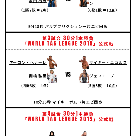
永田 裕志
ン
（1勝7敗＝2点）
（6勝1敗＝12点）
9分18秒 パルプフリクション→片エビ固め
3
30
1
第
試合
分
本勝負
WORLD
TAG
LEAGUE
2019
「
」公式戦
アーロン・ヘナーレ
マイキー・ニコルス
棚橋 弘至
ジェフ・コブ
（2勝6敗＝4点）
（5勝3敗＝10点）
10分15秒 マイキーボム→片エビ固め
4
30
1
第
試合
分
本勝負
WORLD
TAG
LEAGUE
2019
「
」公式戦