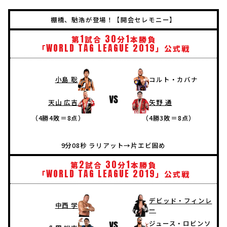
棚橋、馳浩が登場！【開会セレモニー】
1
30
1
第
試合
分
本勝負
WORLD
TAG
LEAGUE
2019
「
」公式戦
小島 聡
コルト・カバナ
天山 広吉
矢野 通
（4勝4敗＝8点）
（4勝3敗＝8点）
9分08秒 ラリアット→片エビ固め
2
30
1
第
試合
分
本勝負
WORLD
TAG
LEAGUE
2019
「
」公式戦
デビッド・フィンレ
中西 学
ー
ジュース・ロビンソ