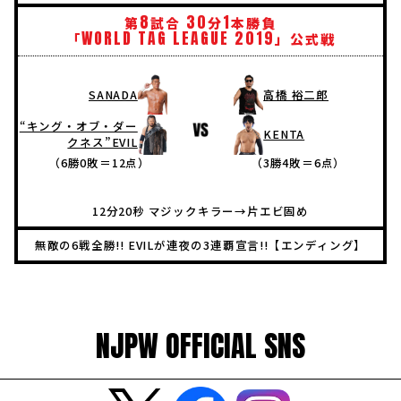
8
30
1
第
試合
分
本勝負
WORLD
TAG
LEAGUE
2019
「
」公式戦
SANADA
高橋 裕二郎
“キング・オブ・ダー
KENTA
クネス”EVIL
（6勝0敗＝12点）
（3勝4敗＝6点）
12分20秒 マジックキラー→片エビ固め
無敵の6戦全勝!! EVILが連夜の3連覇宣言!!【エンディング】
NJPW OFFICIAL SNS