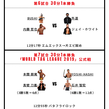
6
30
1
第
試合
分
本勝負
BUSHI
外道
内藤 哲也
ジェイ・ホワイト
12分17秒 エムエックス→片エビ固め
7
30
1
第
試合
分
本勝負
WORLD
TAG
LEAGUE
2019
「
」公式戦
本間 朋晃
YOSHI-HASHI
真壁 刀義
石井 智宏
（3勝5敗＝6点）
（6勝1敗＝12点）
12分55秒 バタフライロック