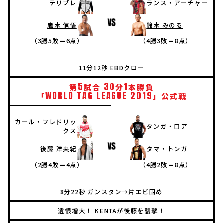
テリブレ
ランス・アーチャー
鷹木 信悟
鈴木 みのる
（3勝5敗＝6点）
（4勝3敗＝8点）
11分12秒 EBDクロー
5
30
1
第
試合
分
本勝負
WORLD
TAG
LEAGUE
2019
「
」公式戦
カール・フレドリッ
タンガ・ロア
クス
後藤 洋央紀
タマ・トンガ
（2勝4敗＝4点）
（4勝2敗＝8点）
8分22秒 ガンスタン→片エビ固め
遺恨増大！ KENTAが後藤を襲撃！