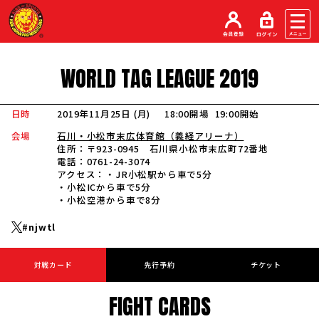
WORLD
TAG
LEAGUE
2019
日時
2019年11月25日 (月
)
18:00開場
19:00開始
会場
石川・小松市末広体育館（義経アリーナ）
住所：
〒923-0945 石川県小松市末広町72番地
電話：
0761-24-3074
アクセス：
・JR小松駅から車で5分
・小松ICから車で5分
・小松空港から車で8分
#njwtl
対戦カード
先行予約
チケット
FIGHT CARDS