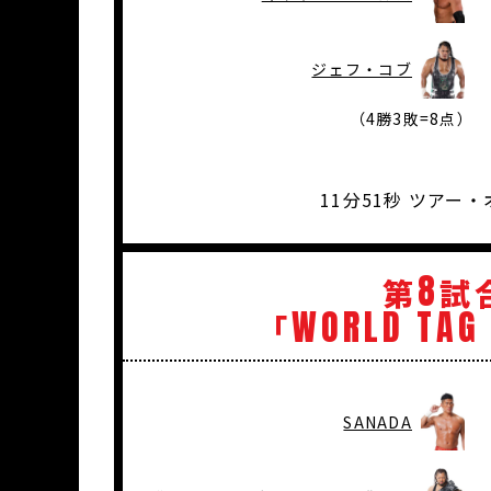
ジェフ・コブ
（4勝3敗=8点）
11分51秒 ツア
8
第
試
WORLD
TAG
「
SANADA