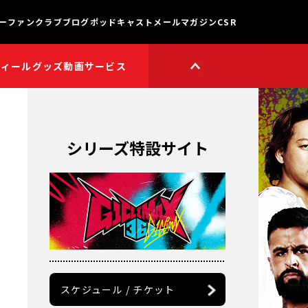
ー
ファンクラブ
ブログ
ポッドキャスト
メールマガジン
CSR
フィール
グッズ
動画サービス
HOP
新日本プロレスワールド
HOPプラス
Youtube公式チャンネル
TikTok公式アカウント
シリーズ特設サイト
獣神サンダー・ライガー

チャンネル
矢野通プロデュース!!
スイーツ真壁チャンネル
聖帝タイチのゲーム実況

チャンネル
鷹木信悟ちゃんねる
永田裕志のゼァ!チャンネル
オーカーンチャンネル
スケジュール / チケット