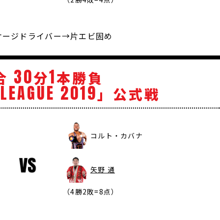
ッケージドライバー→片エビ固め
30
1
合
分
本勝負
LEAGUE
2019
」公式戦
コルト・カバナ
矢野 通
（4勝2敗=8点）