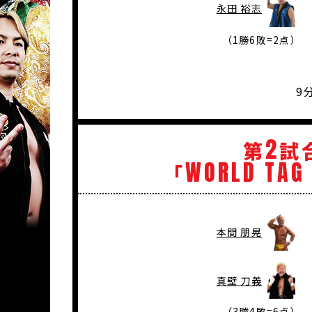
永田 裕志
（1勝6敗=2点）
9
2
第
試
WORLD
TAG
「
本間 朋晃
真壁 刀義
（3勝4敗=6点）