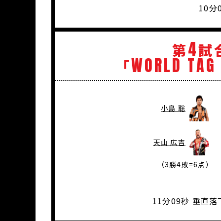
10分
4
第
試
WORLD
TAG
「
小島 聡
天山 広吉
（3勝4敗=6点）
11分09秒 垂