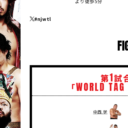
より徒歩5分
#njwtl
FI
1
第
試
WORLD
TAG
「
中西 学