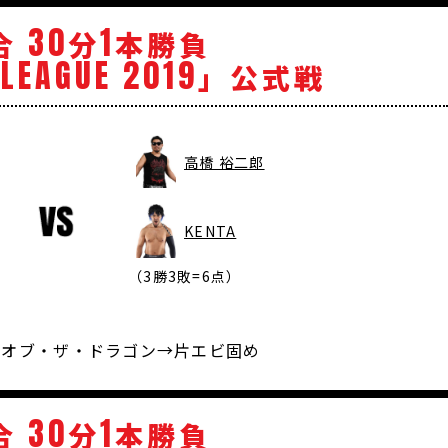
30
1
合
分
本勝負
LEAGUE
2019
」公式戦
高橋 裕二郎
KENTA
（3勝3敗=6点）
ト・オブ・ザ・ドラゴン→片エビ固め
30
1
合
分
本勝負