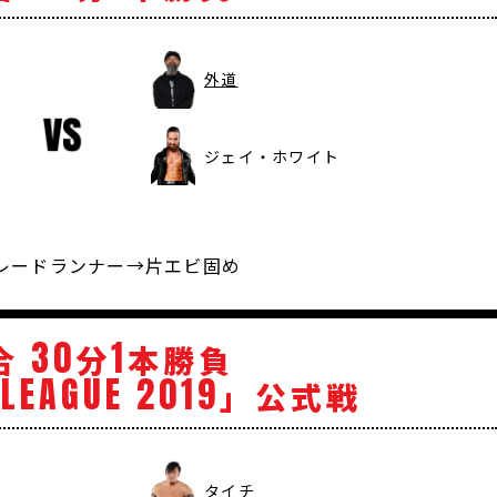
外道
ジェイ・ホワイト
 ブレードランナー→片エビ固め
30
1
合
分
本勝負
LEAGUE
2019
」公式戦
タイチ