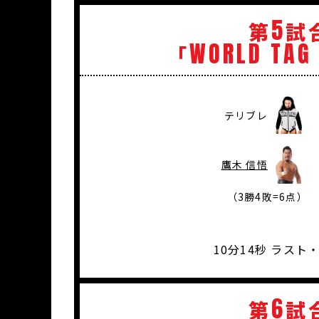
5
第
試
WORLD
TAG
「
テリブレ
鷹木 信悟
（3勝4敗=6点）
10分14秒 ラス
6
第
試