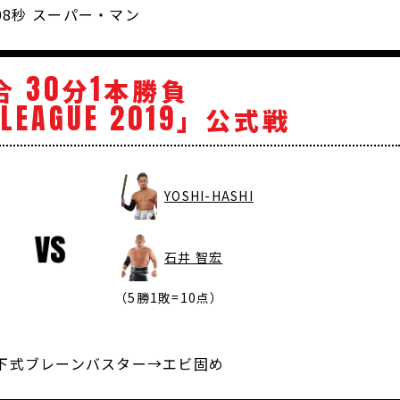
08秒 スーパー・マン
30
1
合
分
本勝負
LEAGUE
2019
」公式戦
YOSHI-HASHI
石井 智宏
（5勝1敗=10点）
直落下式ブレーンバスター→エビ固め