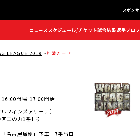
スポンサ
ニュース
スケジュール/チケット
試合結果
選手プロ
闘魂S
闘魂S
AG LEAGUE 2019
対戦カード
16:00開場
17:00開始
ドルフィンズアリーナ）
区二の丸1番1号
線「名古屋城駅」下車 7番出口