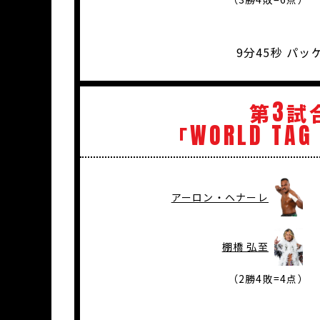
9分45秒 パ
3
第
試
WORLD
TAG
「
アーロン・ヘナーレ
棚橋 弘至
（2勝4敗=4点）