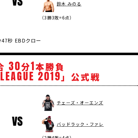
鈴木 みのる
（3勝3敗=6点）
分47秒 EBDクロー
30
1
合
分
本勝負
LEAGUE
2019
」公式戦
チェーズ・オーエンズ
バッドラック・ファレ
（2勝4敗=4点）