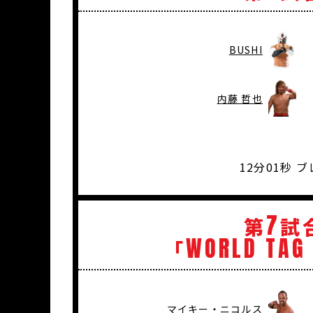
BUSHI
内藤 哲也
12分01秒
7
第
試
WORLD
TAG
「
マイキー・ニコルス