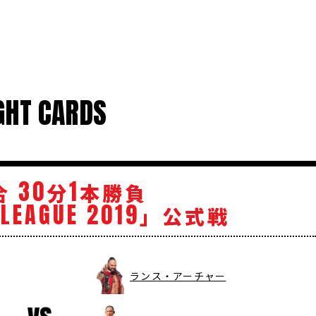
GHT CARDS
30
1
合
分
本勝負
LEAGUE
2019
」公式戦
ランス・アーチャー