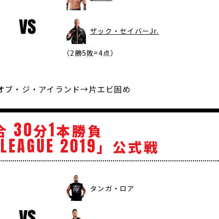
ザック・セイバーJr.
（2勝5敗=4点）
ー・オブ・ジ・アイランド→片エビ固め
30
1
合
分
本勝負
LEAGUE
2019
」公式戦
タンガ・ロア