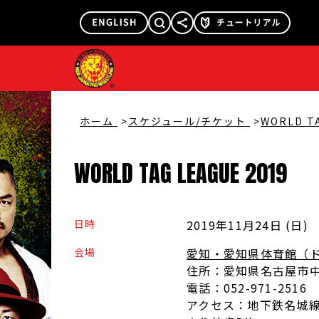
@njpw1972
@njpw_nyao
ホーム
スケジュール/チケット
WORLD T
WORLD
TAG
LEAGUE
2019
日時
2019年11月24日 (日
)
会場
愛知・愛知県体育館（
住所：
愛知県名古屋市中
電話：
052-971-2516
アクセス：
地下鉄名城