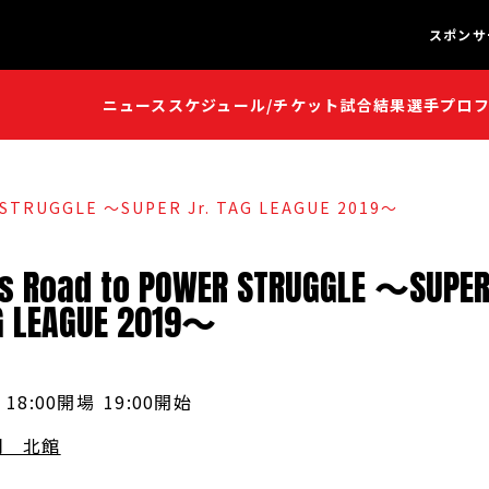
スポンサ
ニュース
スケジュール/チケット
試合結果
選手プロ
闘魂S
闘魂S
TRUGGLE ～SUPER Jr. TAG LEAGUE 2019～
s
Road
to
POWER
STRUGGLE
～
SUPE
G
LEAGUE
2019
～
18:00開場
19:00開始
岡 北館