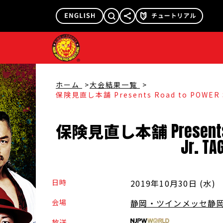
@njpw1972
@njpw_nyao
ホーム
大会結果一覧
保険見直し本舗 Presents Road to POWER S
保険見直し本舗
Present
Jr
.
TA
日時
2019年10月30日 (水
)
会場
静岡・ツインメッセ静
放送