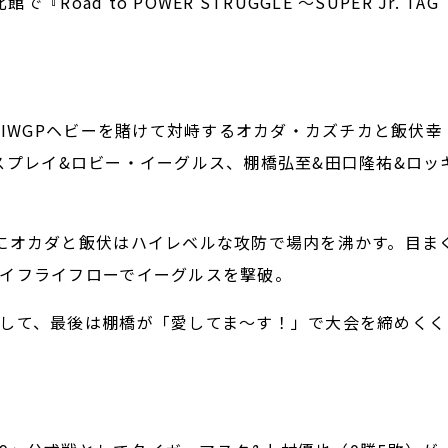
oad to POWER STRUGGLE ～SUPER Jr. TAG
IWGPヘビーを賭けて対峙するオカダ・カズチカと飯伏幸
・オスプレイ&ロビー・イーグルス、棚橋弘至&田口隆祐&ロッ
にオカダと飯伏はハイレベルな攻防で場内を沸かす。目ま
イフライフローでイーグルスを撃破。
して、最後は棚橋が「愛してま～す！」で大会を締めくく