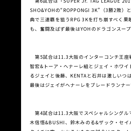
第6試合は「SUPER Jr. TAG LEAG
SHO&YOHの“ROPPONGI 3K”（3
典で三連覇を狙うRPG 3Kを打ち崩すべく
も、奮闘及ばず最後はYOHのドラゴンスー
第5試合は11.3大阪のインターコンチ王座
智宏&トーア・ヘナーレ組とジェイ・ホワイト
るジェイと後藤、KENTAと石井は激しい
最後はジェイがヘナーレをブレードランナーで葬
第4試合は11.3大阪でスペシャルシングル
木信悟&BUSHI、鈴木みのる&ザック・セ