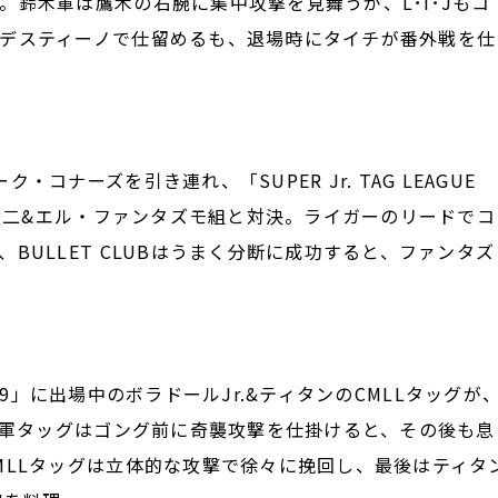
鈴木軍は鷹木の右腕に集中攻撃を見舞うが、L･I･Jもコ
デスティーノで仕留めるも、退場時にタイチが番外戦を仕
ナーズを引き連れ、「SUPER Jr. TAG LEAGUE
森太二&エル・ファンタズモ組と対決。ライガーのリードでコ
BULLET CLUBはうまく分断に成功すると、ファンタズ
 2019」に出場中のボラドールJr.&ティタンのCMLLタッグが
鈴木軍タッグはゴング前に奇襲攻撃を仕掛けると、その後も息
MLLタッグは立体的な攻撃で徐々に挽回し、最後はティタ