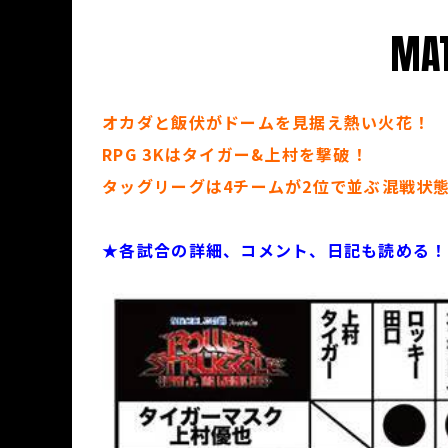
MAT
オカダと飯伏がドームを見据え熱い火花！
RPG 3Kはタイガー&上村を撃破！
タッグリーグは4チームが2位で並ぶ混戦状
★各試合の詳細、コメント、日記も読める！