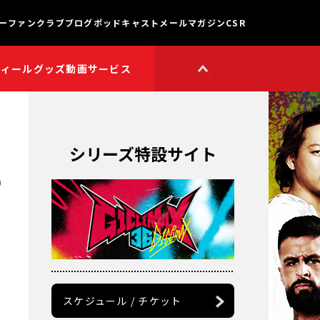
ー
ファンクラブ
ブログ
ポッドキャスト
メールマガジン
CSR
フィール
グッズ
動画サービス
HOP
新日本プロレスワールド
HOPプラス
Youtube公式チャンネル
TikTok公式アカウント
シリーズ特設サイト
獣神サンダー・ライガー

チャンネル
R
矢野通プロデュース!!
スイーツ真壁チャンネル
聖帝タイチのゲーム実況

チャンネル
鷹木信悟ちゃんねる
永田裕志のゼァ!チャンネル
オーカーンチャンネル
スケジュール / チケット