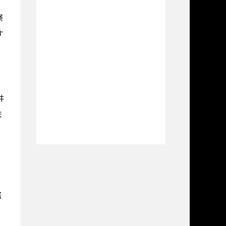
、
祭
す
井
ま
、
鷹