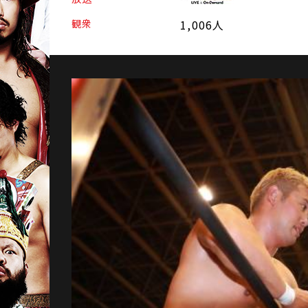
観衆
1,006人