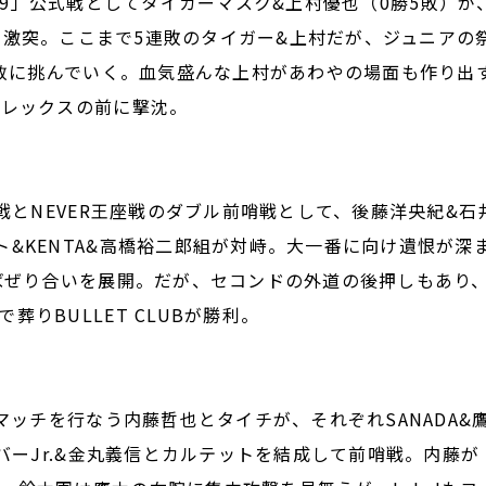
UE 2019」公式戦としてタイガーマスク&上村優也（0勝5敗）が
勝2敗）と激突。ここまで5連敗のタイガー&上村だが、ジュニアの
果敢に挑んでいく。血気盛んな上村があわやの場面も作り出
プレックスの前に撃沈。
戦とNEVER王座戦のダブル前哨戦として、後藤洋央紀&石
&KENTA&高橋裕二郎組が対峙。大一番に向け遺恨が深
つばぜり合いを展開。だが、セコンドの外道の後押しもあり
りBULLET CLUBが勝利。
マッチを行なう内藤哲也とタイチが、それぞれSANADA&
イバーJr.&金丸義信とカルテットを結成して前哨戦。内藤が