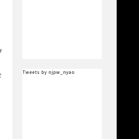
キ
Tweets by njpw_nyao
ぐ