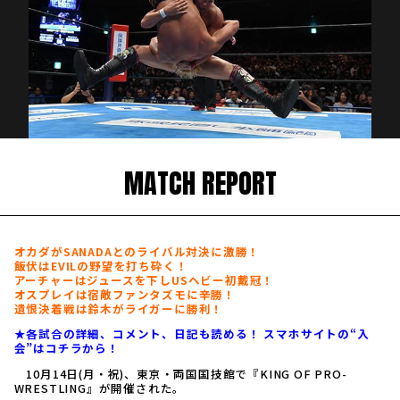
MATCH REPORT
オカダがSANADAとのライバル対決に激勝！
飯伏はEVILの野望を打ち砕く！
アーチャーはジュースを下しUSヘビー初戴冠！
オスプレイは宿敵ファンタズモに辛勝！
遺恨決着戦は鈴木がライガーに勝利！
★各試合の詳細、コメント、日記も読める！ スマホサイトの“入
会”はコチラから！
10月14日(月・祝)、東京・両国国技館で『KING OF PRO-
WRESTLING』が開催された。