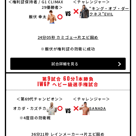
＜権利証保持者 / G1 CLIMAX
＜チャレンジャー＞
29優勝者＞
“キング・オブ・ダー
クネス”EVIL
飯伏 幸太
24分05秒 カミゴェ→片エビ固め
※飯伏が権利証の防衛に成功
試合詳細を見る
9
60
1
第
試合
分
本勝負
IWGP
ヘビー級選手権試合
＜第69代チャンピオン＞
＜チャレンジャー＞
オカダ・カズチカ
SANADA
※4度目の防衛戦
36分21秒 レインメーカー→片エビ固め