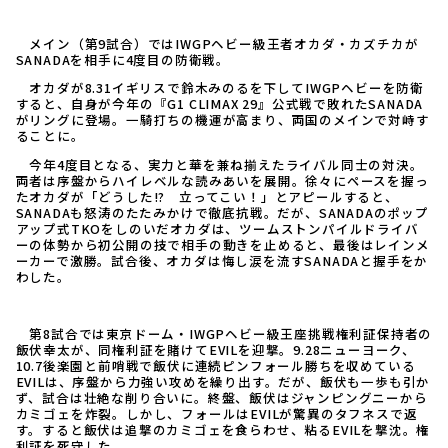
メイン（第9試合）ではIWGPヘビー級王者オカダ・カズチカが
SANADAを相手に4度目の防衛戦。
オカダが8.31イギリスで鈴木みのるを下してIWGPヘビーを防衛
すると、自身が今年の『G1 CLIMAX 29』公式戦で敗れたSANADA
がリングに登場。一騎打ちの機運が高まり、両国のメインで対峙す
ることに。
今年4度目となる、実力と華を兼ね揃えたライバル同士の対決。
両者は序盤からハイレベルな読みあいを展開。徐々にペースを握っ
たオカダが「どうした!? 立ってこい！」とアピールすると、
SANADAも怒涛のたたみかけで徹底抗戦。だが、SANADAのポップ
アップ式TKOをしのいだオカダは、ツームストンパイルドライバ
ーの体勢から初公開の技で相手の動きを止めると、最後はレインメ
ーカーで激勝。試合後、オカダは悔し涙を流すSANADAと握手をか
わした。
第8試合では東京ドーム・IWGPヘビー級王座挑戦権利証保持者の
飯伏幸太が、同権利証を賭けてEVILを迎撃。9.28ニューヨーク、
10.7後楽園と前哨戦で飯伏に連続ピンフォール勝ちを収めている
EVILは、序盤から力強い攻めを繰り出す。だが、飯伏も一歩も引か
ず、試合は壮絶な削り合いに。終盤、飯伏はジャンピングニーから
カミゴェを炸裂。しかし、フォールはEVILが驚異のタフネスで返
す。すると飯伏は追撃のカミゴェを食らわせ、粘るEVILを撃沈。権
利証を死守した。