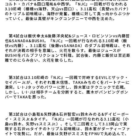
コルト・カバナ&田口隆祐&中西学。『NJC』一回戦が行なわれる
3.10尼崎（棚橋vs海野、天山vs田口）、3.11高松（真壁vsカバナ）
のトリプル前哨戦は、海野が発奮。棚橋に対して真っ向からぶつか
っていく。最後は真壁がキングコングニーで中西を沈めた。
第4試合は飯伏幸太&後藤洋央紀&ジュース・ロビンソンvs内藤哲
也&SANADA&BUSHI。『NJC』一回戦が行なわれる3.10尼崎（飯
伏vs内藤）、3.11高松（後藤vsSANADA）のダブル前哨戦は、それ
ぞれが決戦の相手を意識し、火花を散らす。最後はジュースが
BUSHIをパルプフリクションで料理。試合後、内藤と飯伏は至近距
離でのにらみ合い、火花を散らした。
第3試合は3.10尼崎の『NJC』一回戦で対峙するEVILとザック・
セイバーJr.が、それぞれ鷹木信悟、TAKAみちのくをパートナーに
激突。L･I･Jタッグのパワーに対し、鈴木軍はテクニックで応戦。
しかし、L･I･Jは相手チームを分断すると、鷹木がパンピングボン
バーでTAKAを葬った。
第2試合は小島聡&矢野通&石井智宏vs鈴木みのる&デイビーボー
イ・スミスJr.&タイチ。『NJC』一回戦が行なわれる3.11高松（小
島vs鈴木、矢野vsスミスJr.）、そして二回戦として3.13岡山で実
現する石井vsタイチのトリプル前哨戦は、鈴木軍がダーティーファ
イトで攻勢に。だが、最後は矢野がスミスをFPNUで丸め込んで、