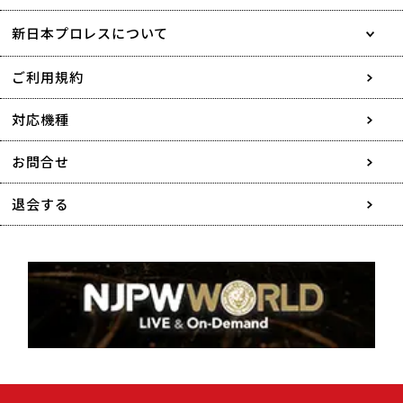
新日本プロレスについて
会社情報
ご利用規約
採用情報
対応機種
協賛・広告媒体のご案内
お問合せ
特定商取引に関する表記
退会する
個人情報について
著作権について
利用者情報の外部送信について