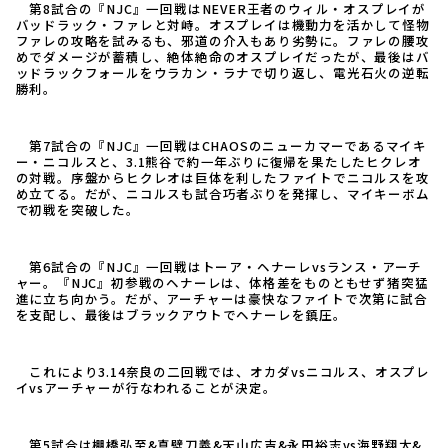
第8試合の『NJC』一回戦はNEVER王者のウィル・オスプレイが
バッドラック・ファレと対峙。オスプレイは機動力を活かして怪物
ファレの攻略を試みるも、邪道の介入もあり劣勢に。ファレの腰攻
めでダメージが蓄積し、絶体絶命のオスプレイだったが、最後はバ
ッドラックフォールをウラカン・ラナで切り返し、電光石火の逆転
勝利。
第7試合の『NJC』一回戦はCHAOSのニューカマーであるマイキ
ー・ニコルスと、3.1熊谷で約一年ぶりに復帰を果たしたヒクレオ
の対戦。序盤からヒクレオは巨体を利したファイトでニコルスを攻
め立てる。だが、ニコルスも試合巧者ぶりを発揮し、マイキーボム
で初戦を突破した。
第6試合の『NJC』一回戦はトーア・ヘナーレvsランス・アーチ
ャー。『NJC』初参戦のヘナーレは、体格差をものともせず猪突猛
進に立ち向かう。だが、アーチャーは豪快なファイトで次第に試合
を支配し、最後はブラックアウトでヘナーレを鎮圧。
これにより3.14奈良の二回戦では、オカダvsニコルス、オスプレ
イvsアーチャーが行なわれることが決定。
第5試合は棚橋弘至&真壁刀義&天山広吉&永田裕志vs海野翔太&