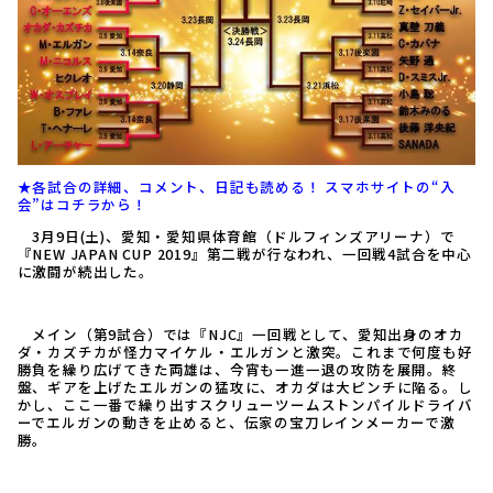
★各試合の詳細、コメント、日記も読める！ スマホサイトの“入
会”はコチラから！
3月9日(土)、愛知・愛知県体育館（ドルフィンズアリーナ）で
『NEW JAPAN CUP 2019』第二戦が行なわれ、一回戦4試合を中心
に激闘が続出した。
メイン（第9試合）では『NJC』一回戦として、愛知出身のオカ
ダ・カズチカが怪力マイケル・エルガンと激突。これまで何度も好
勝負を繰り広げてきた両雄は、今宵も一進一退の攻防を展開。終
盤、ギアを上げたエルガンの猛攻に、オカダは大ピンチに陥る。し
かし、ここ一番で繰り出すスクリューツームストンパイルドライバ
ーでエルガンの動きを止めると、伝家の宝刀レインメーカーで激
勝。