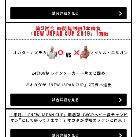
試合詳細を見る
9
1
第
試合 時間無制限
本勝負
NEW
JAPAN
CUP
2019
1
「
」
回戦
オカダ・カズチカ
マイケル・エルガン
24分06秒 レインメーカー→片エビ固め
※オカダが『NEW JAPAN CUP』2回戦へ進出
試合詳細を見る
「来月、『NEW JAPAN CUP』覇者兼“IWGPヘビー級チャンピ
オン”として帰ってきます！」オカダが愛知のファンと約束！
試合詳細を見る