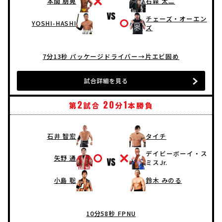
本間 朋晃
石森 太二
チェーズ・オーエン
YOSHI-HASHI
ズ
7分13秒 パッケージドライバー→片エビ固め
試合詳細を見る
2
20
1
第
試合
分
本勝負
石井 智宏
タイチ
デイビーボーイ・ス
矢野 通
ミスJr.
小島 聡
鈴木 みのる
10分58秒 FPNU