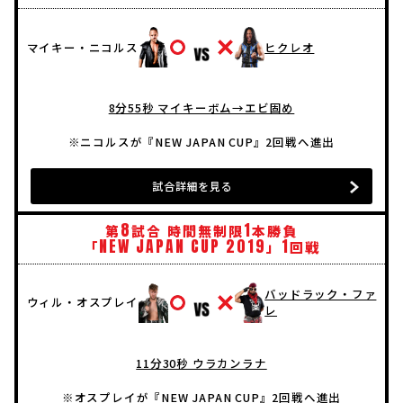
マイキー・ニコルス
ヒクレオ
8分55秒 マイキーボム→エビ固め
※ニコルスが『NEW JAPAN CUP』2回戦へ進出
試合詳細を見る
8
1
第
試合 時間無制限
本勝負
NEW
JAPAN
CUP
2019
1
「
」
回戦
バッドラック・ファ
ウィル・オスプレイ
レ
11分30秒 ウラカンラナ
※オスプレイが『NEW JAPAN CUP』2回戦へ進出