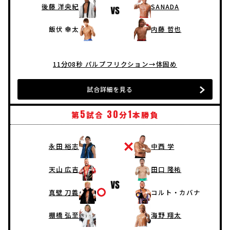
後藤 洋央紀
SANADA
飯伏 幸太
内藤 哲也
11分08秒 パルプフリクション→体固め
試合詳細を見る
5
30
1
第
試合
分
本勝負
永田 裕志
中西 学
天山 広吉
田口 隆祐
真壁 刀義
コルト・カバナ
棚橋 弘至
海野 翔太