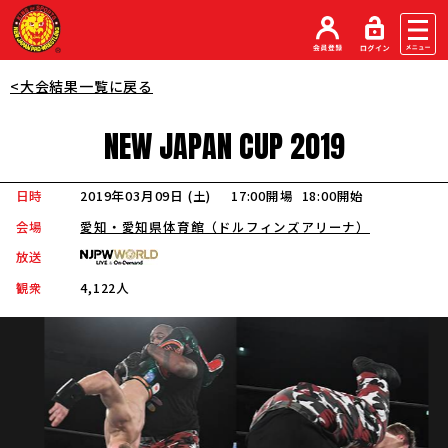
<大会結果一覧に戻る
NEW
JAPAN
CUP
2019
日時
2019年03月09日 (土
)
17:00開場
18:00開始
会場
愛知・愛知県体育館（ドルフィンズアリーナ）
放送
観衆
4,122人