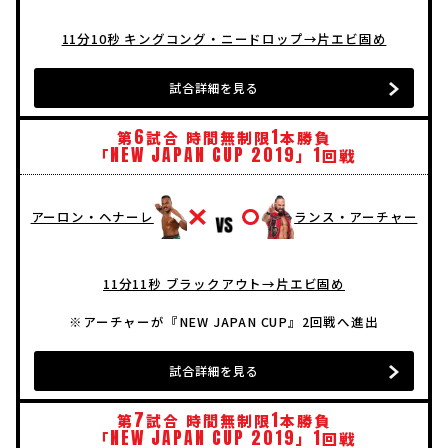
11分10秒 キングコング・ニードロップ→片エビ固め
試合詳細を見る
6
1
第
試合 時間無制限
本勝負
NEW
JAPAN
CUP
2019
1
「
」
回戦
アーロン・ヘナーレ
ランス・アーチャー
11分11秒 ブラックアウト→片エビ固め
※アーチャーが『NEW JAPAN CUP』2回戦へ進出
試合詳細を見る
7
1
第
試合 時間無制限
本勝負
NEW
JAPAN
CUP
2019
1
「
」
回戦