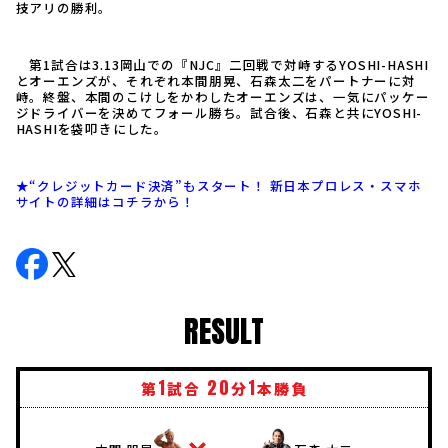
技アリの勝利。
第1試合は3.13岡山での『NJC』二回戦で対峙するYOSHI-HASHI
とオーエンズが、それぞれ本間朋晃、石森太二をパートナーに対
峙。終盤、本間のこけしをかわしたオーエンズは、一気にパッケー
ジドライバーを決めてフォール勝ち。試合後、石森と共にYOSHI-
HASHIを袋叩きにした。
★“クレジットカード決済”もスタート！ 新日本プロレス・スマホ
サイトの詳細はコチラから！
RESULT
1
20
1
第
試合
分
本勝負