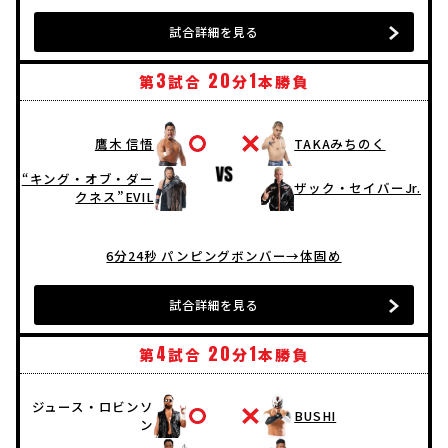
試合詳細を見る
3
20
1
第
試合
分
本勝負
鷹木 信悟
TAKAみちのく
“キング・オブ・ダー
ザック・セイバーJr.
クネス”EVIL
6分24秒 パンピングボンバー→体固め
試合詳細を見る
4
20
1
第
試合
分
本勝負
ジュース・ロビンソ
BUSHI
ン