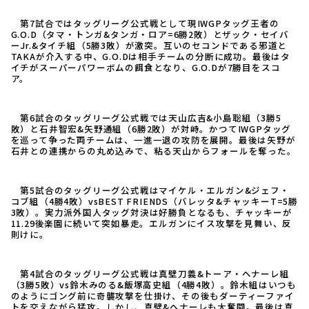
第7試合ではタッグリーグ公式戦として現IWGPタッグ王者の
G.O.D（タマ・トンガ&タンガ・ロア=6勝2敗）とザック・セイバ
ーJr.&タイチ組（5勝3敗）が激突。互いのセコンドである邪道と
TAKAが介入する中、G.O.Dは相手チームの分断に成功。最後はタ
イチがスーパーパワーボムの餌食となり、G.O.Dが7勝目をスコ
ア。
第6試合のタッグリーグ公式戦では天山広吉&小島聡組（3勝5
敗）と石井智宏&矢野通組（6勝2敗）が対峙。かつてIWGPタッグ
を巡って争った両チームは、一進一退の攻防を展開。最後は矢野が
石井との連携からの丸め込みで、粘る天山からフォールを奪った。
第5試合のタッグリーグ公式戦はマイケル・エルガン&ジェフ・
コブ組（4勝4敗）vsBEST FRIENDS（バレッタ&チャッキーT=5勝
3敗）。実力派外国人タッグ対決は好勝負となるも、チャッキーが
11.29後楽園に続いて突如暴走。エルガンにイス攻撃を見舞い、反
則けに。
第4試合のタッグリーグ公式戦は真壁刀義&トーア・ヘナーレ組
（3勝5敗）vs鈴木みのる&飯塚高史組（4勝4敗）。鈴木組はいつも
のようにゴング前に奇襲攻撃を仕掛け、その後もダーティーファイ
トを交えながら猛攻。しかし、真壁&ヘナーレも大奮闘。最後は真