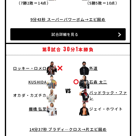
（7勝2敗＝14点）
（5勝5敗＝10点）
9分43秒 スーパーパワーボム→エビ固め
試合詳細を見る
8
30
1
第
試合
分
本勝負
ロッキー・ロメロ
外道
KUSHIDA
石森 太二
バッドラック・ファ
オカダ・カズチカ
レ
棚橋 弘至
ジェイ・ホワイト
14分37秒 ブラディ―クロス→片エビ固め