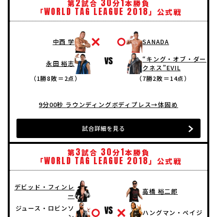
2
30
1
第
試合
分
本勝負
WORLD
TAG
LEAGUE
2018
「
」公式戦
中西 学
SANADA
“キング・オブ・ダー
永田 裕志
クネス”EVIL
（1勝8敗＝2点）
（7勝2敗＝14点）
9分00秒 ラウンディングボディプレス→体固め
試合詳細を見る
3
30
1
第
試合
分
本勝負
WORLD
TAG
LEAGUE
2018
「
」公式戦
デビッド・フィンレ
高橋 裕二郎
ー
ジュース・ロビンソ
ハングマン・ペイジ
ン