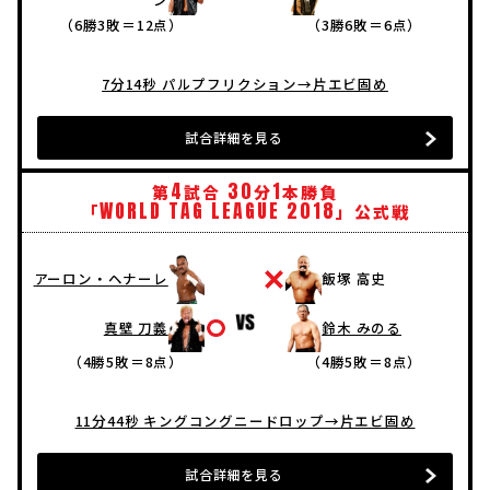
（6勝3敗＝12点）
（3勝6敗＝6点）
7分14秒 パルプフリクション→片エビ固め
試合詳細を見る
4
30
1
第
試合
分
本勝負
WORLD
TAG
LEAGUE
2018
「
」公式戦
アーロン・ヘナーレ
飯塚 高史
真壁 刀義
鈴木 みのる
（4勝5敗＝8点）
（4勝5敗＝8点）
11分44秒 キングコングニードロップ→片エビ固め
試合詳細を見る