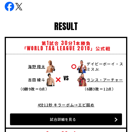
RESULT
1
30
1
第
試合
分
本勝負
WORLD
TAG
LEAGUE
2018
「
」公式戦
デイビーボーイ・ス
海野 翔太
ミスJr.
吉田 綾斗
ランス・アーチャー
（0勝9敗＝0点）
（6勝3敗＝12点）
4分12秒 キラーボム→エビ固め
試合詳細を見る