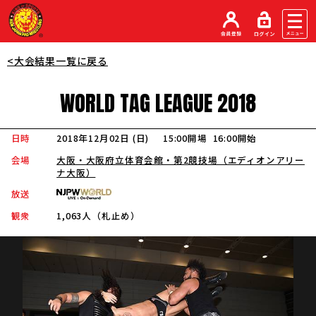
<大会結果一覧に戻る
WORLD
TAG
LEAGUE
2018
日時
2018年12月02日 (日
)
15:00開場
16:00開始
会場
大阪・大阪府立体育会館・第2競技場（エディオンアリー
ナ大阪）
放送
観衆
1,063人（札止め）