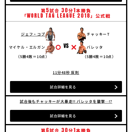
5
30
1
第
試合
分
本勝負
WORLD
TAG
LEAGUE
2018
「
」公式戦
ジェフ・コブ
チャッキーT
マイケル・エルガン
バレッタ
（5勝4敗＝10点）
（5勝4敗＝10点）
11分48秒 反則
試合詳細を見る
試合後もチャッキーが大暴走!! バレッタを襲撃…!?
試合詳細を見る
6
30
1
第
試合
分
本勝負