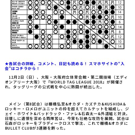
★各試合の詳細、コメント、日記も読める！ スマホサイトの“入
会”はコチラから！
12月2日（日）、大阪・大阪府立体育会館・第二競技場（エディ
オンアリーナ大阪）で『WORLD TAG LEAGUE 2018』が開催さ
れ、タッグリーグの公式戦を中心に熱闘が続出した。
メイン（第8試合）は棚橋弘至&オカダ・カズチカ&KUSHIDA＆
ロッキー・ロメロがユニットの枠を超えてカルテットを結成し、ジ
ェイ・ホワイト&バッドラック・ファレ&石森太一&外道組と対決。
日増しに遺恨を深める両陣営は、今宵も壮絶な攻防を展開。試合は
石森がロッキーをブラディークロスで撃沈、これで棚橋&オカダに
BULLET CLUBが3連勝を飾った。