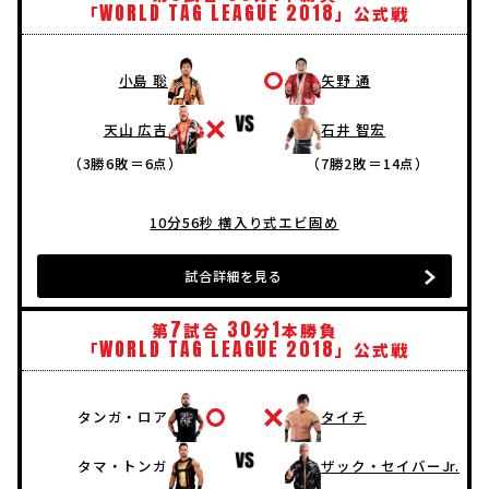
WORLD
TAG
LEAGUE
2018
「
」公式戦
小島 聡
矢野 通
天山 広吉
石井 智宏
（3勝6敗＝6点）
（7勝2敗＝14点）
10分56秒 横入り式エビ固め
試合詳細を見る
7
30
1
第
試合
分
本勝負
WORLD
TAG
LEAGUE
2018
「
」公式戦
タンガ・ロア
タイチ
タマ・トンガ
ザック・セイバーJr.