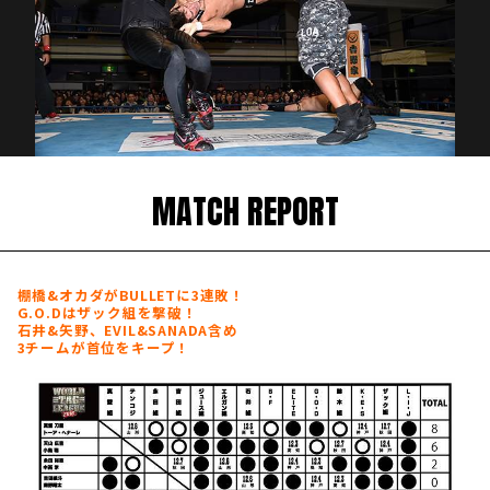
MATCH REPORT
棚橋&オカダがBULLETに3連敗！
G.O.Dはザック組を撃破！
石井&矢野、EVIL&SANADA含め
3チームが首位をキープ！