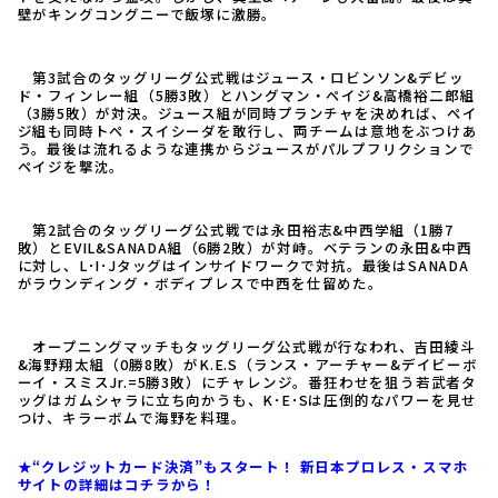
壁がキングコングニーで飯塚に激勝。
第3試合のタッグリーグ公式戦はジュース・ロビンソン&デビッ
ド・フィンレー組（5勝3敗）とハングマン・ペイジ&高橋裕二郎組
（3勝5敗）が対決。ジュース組が同時プランチャを決めれば、ペイ
ジ組も同時トペ・スイシーダを敢行し、両チームは意地をぶつけあ
う。最後は流れるような連携からジュースがパルプフリクションで
ペイジを撃沈。
第2試合のタッグリーグ公式戦では永田裕志&中西学組（1勝7
敗）とEVIL&SANADA組（6勝2敗）が対峙。ベテランの永田&中西
に対し、L･I･Jタッグはインサイドワークで対抗。最後はSANADA
がラウンディング・ボディプレスで中西を仕留めた。
オープニングマッチもタッグリーグ公式戦が行なわれ、吉田綾斗
&海野翔太組（0勝8敗）がK.E.S（ランス・アーチャー&デイビーボ
ーイ・スミスJr.=5勝3敗）にチャレンジ。番狂わせを狙う若武者タ
ッグはガムシャラに立ち向かうも、K･E･Sは圧倒的なパワーを見せ
つけ、キラーボムで海野を料理。
★“クレジットカード決済”もスタート！ 新日本プロレス・スマホ
サイトの詳細はコチラから！