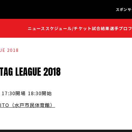
スポンサ
ニュース
スケジュール/チケット
試合結果
選手プロ
闘魂S
闘魂S
UE 2018
TAG
LEAGUE
2018
17:30開場
18:30開始
ITO（水戸市民体育館）