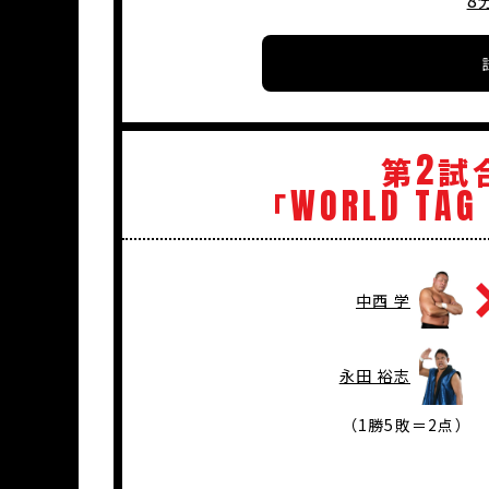
8分
2
第
試
WORLD
TAG
「
中西 学
永田 裕志
（1勝5敗＝2点）