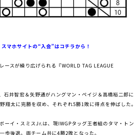
 スマホサイトの“入会”はコチラから！
が繰り広げられる『WORLD TAG LEAGUE
、石井智宏＆矢野通がハングマン・ペイジ＆高橋裕二郎に
＆海野翔太に完勝を収め、それぞれ5勝1敗に得点を伸ばした
ーイ・スミスJr.は、現IWGPタッグ王者組のタマ・トン
一歩後退。両チーム共に4勝2敗となった。