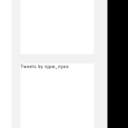
連
Tweets by njpw_nyao