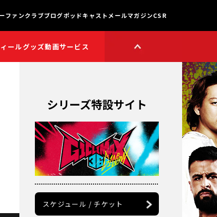
ー
ファンクラブ
ブログ
ポッドキャスト
メールマガジン
CSR
フィール
グッズ
動画サービス
HOP
新日本プロレスワールド
HOPプラス
Youtube公式チャンネル
TikTok公式アカウント
シリーズ特設サイト
獣神サンダー・ライガー

チャンネル
矢野通プロデュース!!
スイーツ真壁チャンネル
聖帝タイチのゲーム実況

チャンネル
鷹木信悟ちゃんねる
永田裕志のゼァ!チャンネル
オーカーンチャンネル
スケジュール / チケット