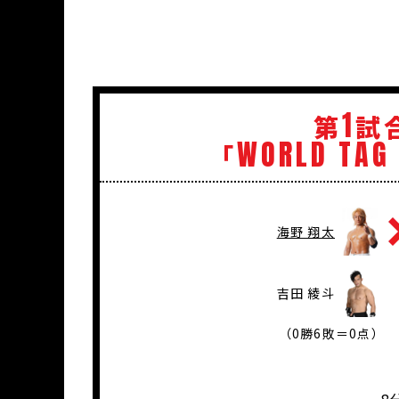
1
第
試
WORLD
TAG
「
海野 翔太
吉田 綾斗
（0勝6敗＝0点）