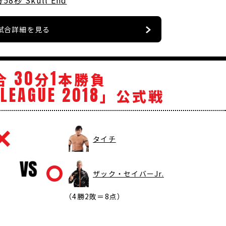
58秒 Skull End
試合詳細を見る
30
1
合
分
本勝負
LEAGUE
2018
」公式戦
タイチ
ザック・セイバーJr.
（4勝2敗＝8点）