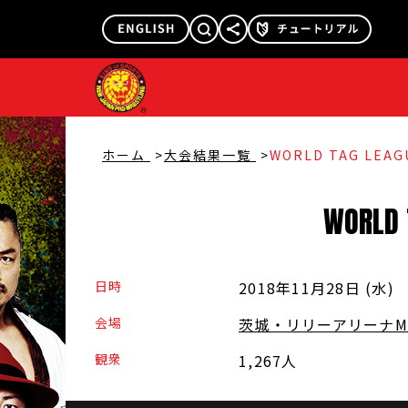
@njpw1972
@njpw_nyao
ホーム
大会結果一覧
WORLD TAG LEAG
WORLD
日時
2018年11月28日 (水
)
会場
茨城・リリーアリーナM
観衆
1,267人