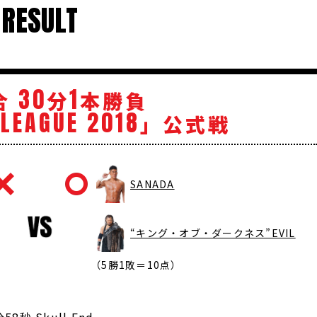
RESULT
30
1
合
分
本勝負
LEAGUE
2018
」公式戦
SANADA
“キング・オブ・ダークネス”EVIL
（5勝1敗＝10点）