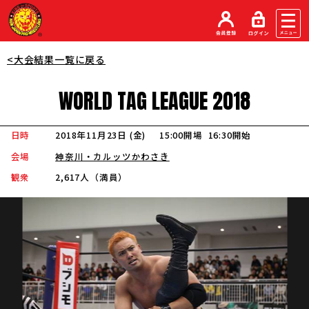
<大会結果一覧に戻る
WORLD
TAG
LEAGUE
2018
日時
2018年11月23日 (金
)
15:00開場
16:30開始
会場
神奈川・カルッツかわさき
観衆
2,617人（満員）