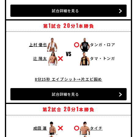
試合詳細を見る
1
20
1
第
試合
分
本勝負
上村 優也
タンガ・ロア
辻 陽太
タマ・トンガ
8分25秒 エイプシット→片エビ固め
試合詳細を見る
2
20
1
第
試合
分
本勝負
成田 蓮
タイチ