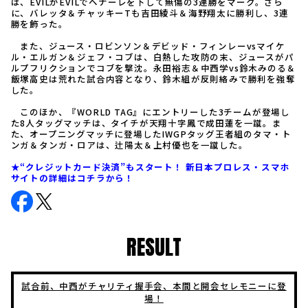
は、EVILがEVILでヘナーレを下して無傷の3連勝をマーク。さら
に、バレッタ＆チャッキーTも吉田綾斗＆海野翔太に勝利し、3連
勝を飾った。
また、ジュース・ロビンソン＆デビッド・フィンレーvsマイケ
ル・エルガン＆ジェフ・コブは、白熱した攻防の末、ジュースがパ
ルプフリクションでコブを撃沈。永田裕志＆中西学vs鈴木みのる＆
飯塚高史は荒れた試合内容となり、鈴木組が反則絡みで勝利を強奪
した。
このほか、『WORLD TAG』にエントリーした3チームが登場し
た8人タッグマッチは、タイチが天翔十字鳳で成田蓮を一蹴。ま
た、オープニングマッチに登場したIWGPタッグ王者組のタマ・ト
ンガ＆タンガ・ロアは、辻陽太＆上村優也を一蹴した。
★“クレジットカード決済”もスタート！ 新日本プロレス・スマホ
サイトの詳細はコチラから！
RESULT
試合前、中西がチャリティ握手会、本間と開会セレモニーに登
場！