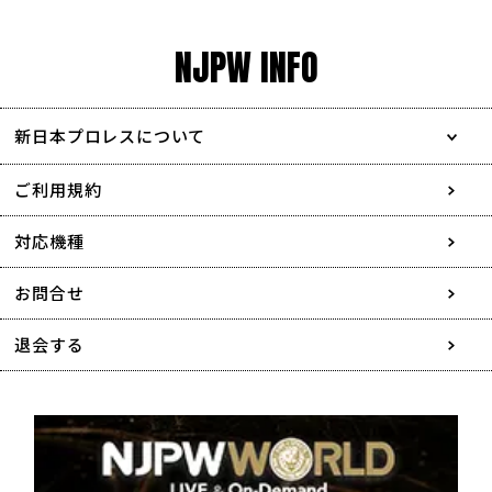
NJPW INFO
新日本プロレスについて
会社情報
ご利用規約
採用情報
対応機種
協賛・広告媒体のご案内
お問合せ
特定商取引に関する表記
退会する
個人情報について
著作権について