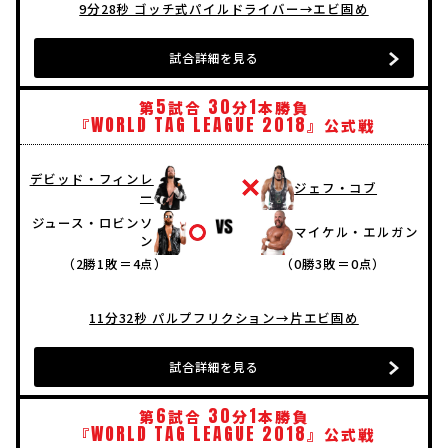
9分28秒 ゴッチ式パイルドライバー→エビ固め
試合詳細を見る
5
30
1
第
試合
分
本勝負
WORLD
TAG
LEAGUE
2018
『
』公式戦
デビッド・フィンレ
ジェフ・コブ
ー
ジュース・ロビンソ
マイケル・エルガン
ン
（2勝1敗＝4点）
（0勝3敗＝0点）
11分32秒 パルプフリクション→片エビ固め
試合詳細を見る
6
30
1
第
試合
分
本勝負
WORLD
TAG
LEAGUE
2018
『
』公式戦