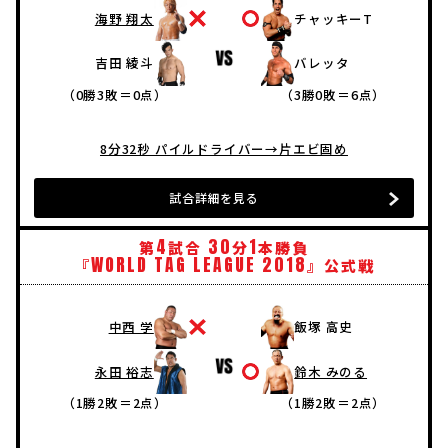
海野 翔太
チャッキーT
吉田 綾斗
バレッタ
（0勝3敗＝0点）
（3勝0敗＝6点）
8分32秒 パイルドライバー→片エビ固め
試合詳細を見る
4
30
1
第
試合
分
本勝負
WORLD
TAG
LEAGUE
2018
『
』公式戦
中西 学
飯塚 高史
永田 裕志
鈴木 みのる
（1勝2敗＝2点）
（1勝2敗＝2点）