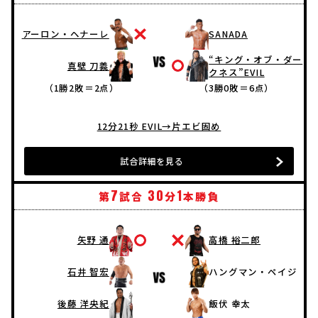
アーロン・ヘナーレ
SANADA
“キング・オブ・ダー
真壁 刀義
クネス”EVIL
（1勝2敗＝2点）
（3勝0敗＝6点）
12分21秒 EVIL→片エビ固め
試合詳細を見る
7
30
1
第
試合
分
本勝負
矢野 通
高橋 裕二郎
石井 智宏
ハングマン・ペイジ
後藤 洋央紀
飯伏 幸太