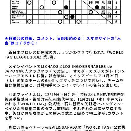
★各試合の詳細、コメント、日記も読める！ スマホサイトの“入
会”はコチラから！
新日本プロレス初開催のカルッツかわさきで行われた『WORLD
TAG LEAGUE 2018』第5戦。
メインイベントではCHAOSとLOS INGOBERNABLES de
JAPONが6人タッグマッチで対決し、オカダ・カズチカがレインメ
ーカーでBUSHIに快勝。試合後は、マイクアピールで11月29日
（木）後楽園ホールの6人タッグマッチについて言及し、チームを
組む棚橋弘至と、対戦相手のジェイ・ホワイトの名前を出した。
セミファイナルは、12月9日（日）岩手で行われるNEVER無差別
級選手権試合・後藤洋央紀vs飯伏幸太、11月28日（水）水戸で行
われる『WORLD TAG』公式戦・石井智宏＆矢野通vsハングマン・
ペイジ＆高橋裕二郎のダブル前哨戦。それぞれの思惑が交錯する
中、矢野が急所攻撃からの横入り式エビ固めで裕二郎が3カウント
を奪った。
真壁刀義＆ヘナーレvsEVIL＆SANADAの『WORLD TAG』公式戦