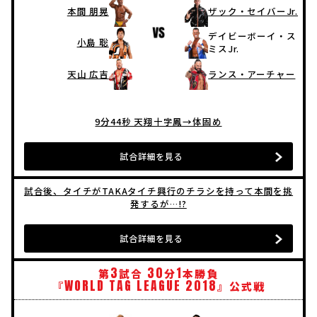
本間 朋晃
ザック・セイバーJr.
デイビーボーイ・ス
小島 聡
ミスJr.
天山 広吉
ランス・アーチャー
9分44秒 天翔十字鳳→体固め
試合詳細を見る
試合後、タイチがTAKAタイチ興行のチラシを持って本間を挑
発するが…!?
試合詳細を見る
3
30
1
第
試合
分
本勝負
WORLD
TAG
LEAGUE
2018
『
』公式戦