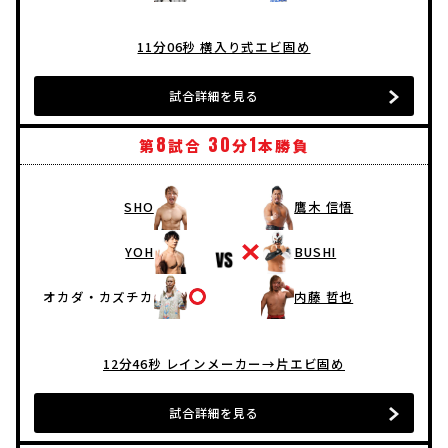
11分06秒 横入り式エビ固め
試合詳細を見る
8
30
1
第
試合
分
本勝負
SHO
鷹木 信悟
YOH
BUSHI
オカダ・カズチカ
内藤 哲也
12分46秒 レインメーカー→片エビ固め
試合詳細を見る