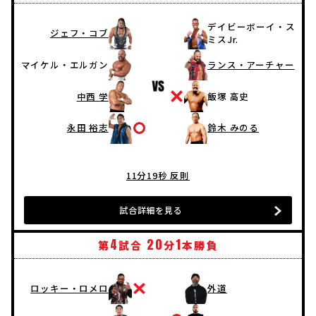
デイビーボーイ・ス
ジェフ・コブ
ミスJr.
マイケル・エルガン
ランス・アーチャー
中西 学
飯塚 高史
永田 裕志
鈴木 みのる
11分19秒 反則
試合詳細を見る
4
20
1
第
試合
分
本勝負
ロッキー・ロメロ
外道