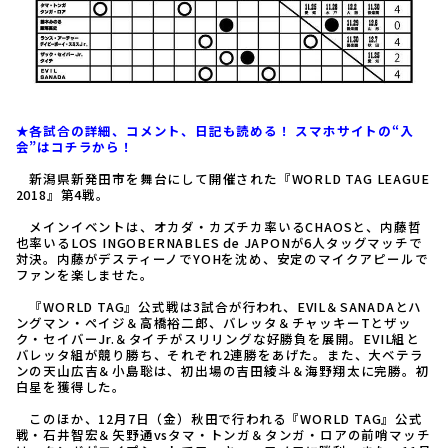
★各試合の詳細、コメント、日記も読める！ スマホサイトの“入
会”はコチラから！
新潟県新発田市を舞台にして開催された『WORLD TAG LEAGUE
2018』第4戦。
メインイベントは、オカダ・カズチカ率いるCHAOSと、内藤哲
也率いるLOS INGOBERNABLES de JAPONが6人タッグマッチで
対決。内藤がデスティーノでYOHを沈め、安定のマイクアピールで
ファンを楽しませた。
『WORLD TAG』公式戦は3試合が行われ、EVIL＆SANADAとハ
ングマン・ペイジ＆高橋裕二郎、バレッタ＆チャッキーTとザッ
ク・セイバーJr.＆タイチがスリリングな好勝負を展開。EVIL組と
バレッタ組が競り勝ち、それぞれ2連勝をあげた。また、大ベテラ
ンの天山広吉＆小島聡は、初出場の吉田綾斗＆海野翔太に完勝。初
白星を獲得した。
このほか、12月7日（金）秋田で行われる『WORLD TAG』公式
戦・石井智宏＆矢野通vsタマ・トンガ＆タンガ・ロアの前哨マッチ