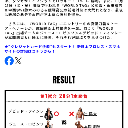
は、タンガがエイプシットでロッキー・ロメロに勝利。また、11月
23日（金・祝）川崎で行われる『WORLD TAG』公式戦・永田裕志
＆中西学vs鈴木みのる＆飯塚高史の前哨対決は大荒れとなり、最後
は飯塚の暴走で永田が不本意な勝利を得た。
さらには、『WORLD TAG』にエントリー中の真壁刀義＆トー
ア・ヘナーレが、成田蓮＆上村優也を一蹴。同じく『WORLD
TAG』出場チームのジュース・ロビンソン＆デビッド・フィンレー
が本間朋晃＆辻陽太に快勝。それぞれ好調ぶりを見せつけた。
★“クレジットカード決済”もスタート！ 新日本プロレス・スマホ
サイトの詳細はコチラから！
RESULT
1
20
1
第
試合
分
本勝負
デビッド・フィンレ
辻 陽太
ー
ジュース・ロビンソ
本間 朋晃