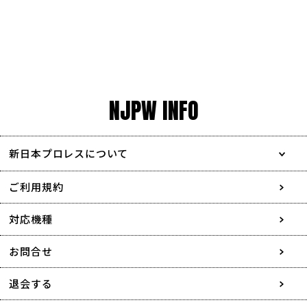
NJPW INFO
新日本プロレスについて
会社情報
ご利用規約
採用情報
対応機種
協賛・広告媒体のご案内
お問合せ
特定商取引に関する表記
退会する