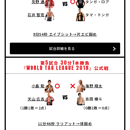
矢野 通
タンガ・ロア
石井 智宏
タマ・トンガ
9分54秒 エイプシット→片エビ固め
試合詳細を見る
5
30
1
第
試合
分
本勝負
WORLD
TAG
LEAGUE
2018
『
』公式戦
小島 聡
海野 翔太
天山 広吉
吉田 綾斗
（1勝1敗＝2点）
（0勝2敗＝0点）
11分46秒 ラリアット→体固め