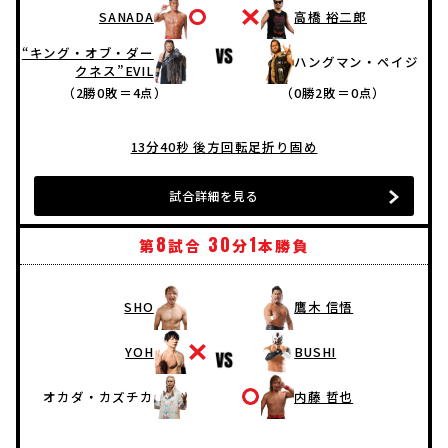
SANADA
高橋 裕二郎
“キング・オブ・ダー
ハングマン・ペイジ
クネス”EVIL
（2勝0敗＝4点）
（0勝2敗＝0点）
13分40秒 後方回転足折り固め
試合詳細を見る
8
30
1
第
試合
分
本勝負
SHO
鷹木 信悟
YOH
BUSHI
オカダ・カズチカ
内藤 哲也