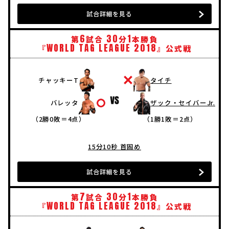
試合詳細を見る
6
30
1
第
試合
分
本勝負
WORLD
TAG
LEAGUE
2018
『
』公式戦
チャッキーT
タイチ
バレッタ
ザック・セイバーJr.
（2勝0敗＝4点）
（1勝1敗＝2点）
15分10秒 首固め
試合詳細を見る
7
30
1
第
試合
分
本勝負
WORLD
TAG
LEAGUE
2018
『
』公式戦