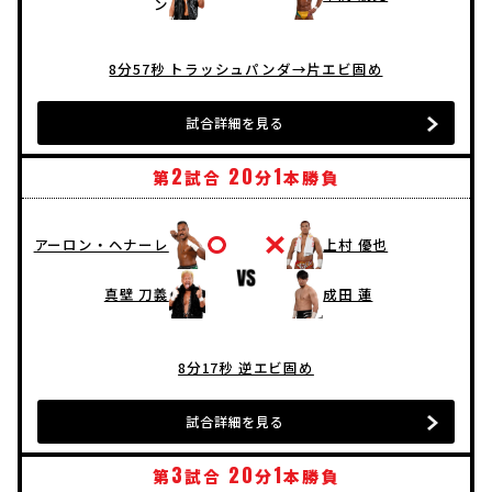
ン
8分57秒 トラッシュパンダ→片エビ固め
試合詳細を見る
2
20
1
第
試合
分
本勝負
アーロン・ヘナーレ
上村 優也
真壁 刀義
成田 蓮
8分17秒 逆エビ固め
試合詳細を見る
3
20
1
第
試合
分
本勝負