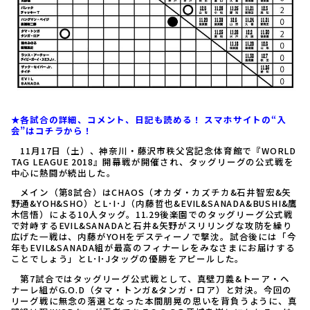
★各試合の詳細、コメント、日記も読める！ スマホサイトの“入
会”はコチラから！
11月17日（土）、神奈川・藤沢市秩父宮記念体育館で『WORLD
TAG LEAGUE 2018』開幕戦が開催され、タッグリーグの公式戦を
中心に熱闘が続出した。
メイン（第8試合）はCHAOS（オカダ・カズチカ&石井智宏&矢
野通&YOH&SHO）とL･I･J（内藤哲也&EVIL&SANADA&BUSHI&鷹
木信悟）による10人タッグ。11.29後楽園でのタッグリーグ公式戦
で対峙するEVIL&SANADAと石井&矢野がスリリングな攻防を繰り
広げた一戦は、内藤がYOHをデスティーノで撃沈。試合後には「今
年もEVIL&SANADA組が最高のフィナーレをみなさまにお届けする
ことでしょう」とL･I･Jタッグの優勝をアピールした。
第7試合ではタッグリーグ公式戦として、真壁刀義&トーア・ヘ
ナーレ組がG.O.D（タマ・トンガ&タンガ・ロア）と対決。今回の
リーグ戦に無念の落選となった本間朋晃の思いを背負うように、真