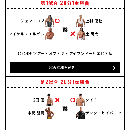
1
20
1
第
試合
分
本勝負
ジェフ・コブ
上村 優也
マイケル・エルガン
辻 陽太
7分24秒 ツアー・オブ・ジ・アイランド→片エビ固め
試合詳細を見る
2
20
1
第
試合
分
本勝負
成田 蓮
タイチ
本間 朋晃
ザック・セイバーJr.