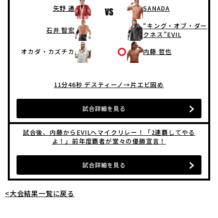
矢野 通
SANADA
“キング・オブ・ダー
石井 智宏
クネス”EVIL
オカダ・カズチカ
内藤 哲也
11分46秒 デスティーノ→片エビ固め
試合詳細を見る
試合後、内藤からEVILへマイクリレー！「2連覇してやる
よ！」前年度覇者が堂々の優勝宣言！
試合詳細を見る
<大会結果一覧に戻る