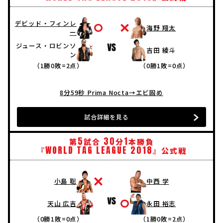
デビッド・フィンレ
海野 翔太
ー
ジュース・ロビンソ
吉田 綾斗
ン
（1勝0敗=2点）
（0勝1敗=0点）
8分59秒 Prima Nocta→エビ固め
試合詳細を見る
5
30
1
第
試合
分
本勝負
WORLD
TAG
LEAGUE
2018
『
』公式戦
小島 聡
中西 学
天山 広吉
永田 裕志
（0勝1敗=0点）
（1勝0敗=2点）