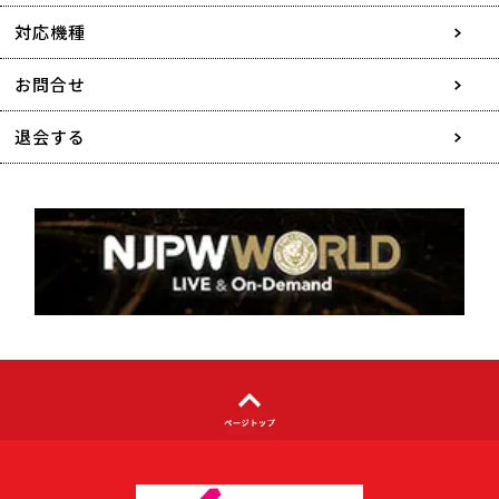
採用情報
対応機種
協賛・広告媒体のご案内
お問合せ
特定商取引に関する表記
退会する
個人情報について
著作権について
利用者情報の外部送信について