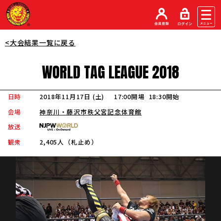
<大会結果一覧に戻る
WORLD
TAG
LEAGUE
2018
日時
2018年11月17日 (土
)
17:00開場
18:30開始
会場
神奈川・藤沢市秩父宮記念体育館
放送
観衆
2,405人（札止め）