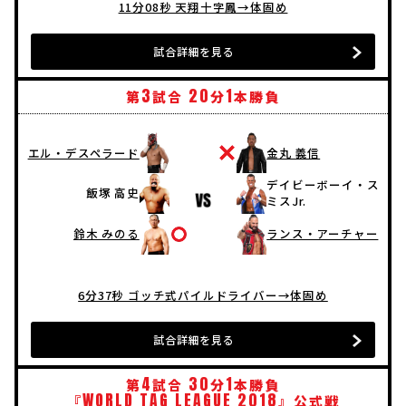
11分08秒 天翔十字鳳→体固め
試合詳細を見る
3
20
1
第
試合
分
本勝負
エル・デスペラード
金丸 義信
デイビーボーイ・ス
飯塚 高史
ミスJr.
鈴木 みのる
ランス・アーチャー
6分37秒 ゴッチ式パイルドライバー→体固め
試合詳細を見る
4
30
1
第
試合
分
本勝負
WORLD
TAG
LEAGUE
2018
『
』公式戦