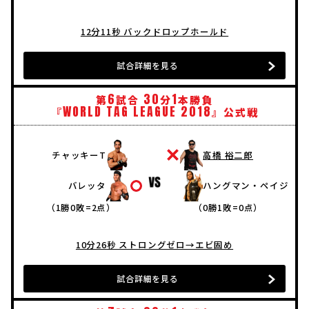
12分11秒 バックドロップホールド
試合詳細を見る
6
30
1
第
試合
分
本勝負
WORLD
TAG
LEAGUE
2018
『
』公式戦
チャッキーT
高橋 裕二郎
バレッタ
ハングマン・ペイジ
（1勝0敗=2点）
（0勝1敗=0点）
10分26秒 ストロングゼロ→エビ固め
試合詳細を見る