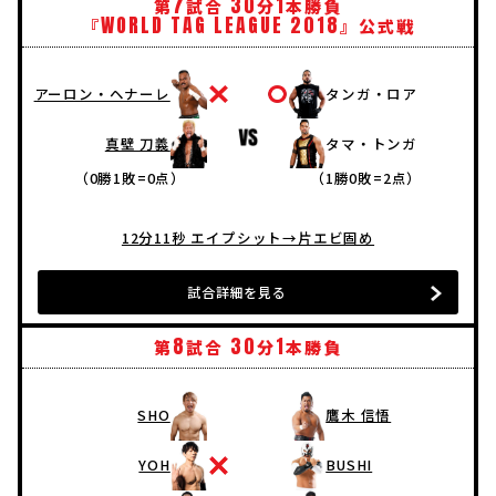
7
30
1
第
試合
分
本勝負
WORLD
TAG
LEAGUE
2018
『
』公式戦
アーロン・ヘナーレ
タンガ・ロア
真壁 刀義
タマ・トンガ
（0勝1敗=0点）
（1勝0敗=2点）
12分11秒 エイプシット→片エビ固め
試合詳細を見る
8
30
1
第
試合
分
本勝負
SHO
鷹木 信悟
YOH
BUSHI