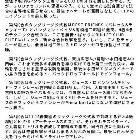
壁組は現IWGPタッグ王者であるG.O.Dの牙城を崩しにかかる。だ
が、G.O.Dはセコンドの邪道の介入、そして堂々たる試合運びで試
合の主導権を握らせない。最後はヘナーレが奮闘むなしく、ロアの
エイプシットの前に散った。
第6試合のタッグリーグ公式戦はBEST FRIENDS（バレッタ&チ
ャッキーT）とハングマン・ペイジ&高橋裕二郎組が激突。4者4様
のテクニック合戦の末、ここを勝機とばかりにBULLET CLUB
ELITEはバレッタに新たな合体攻撃を狙う。しかし、これをチャッ
キーが阻止し、最後は裕二郎にストロング・ゼロを炸裂させて激
勝。
第5試合はタッグリーグ公式戦、天山広吉&小島聡vs永田裕志&中
西学。これまで幾多の名勝負を繰り広げてきた第三世代対決は、年
輪を感じさせる重厚な攻防を展開。最後は永田がエグいタイナーで
小島の動きを止めると、バックドロップホールドでピンフォール。
第4試合はタッグリーグ公式戦、ジュース・ロビンソン&デビッ
ド・フィンレーvs吉田綾斗&海野翔太。今回、大抜擢出場となった
吉田&海野のライバルタッグは、血気盛んにジュース組に立ち向か
う。しかし、ジュース組はうまく相手チームを分断すると、ジュー
スの左フックからフィンレーがPrima Noctaにつないで海野にフォ
ール勝ち。
第3試合は11.18後楽園のタッグリーグ公式戦で対峙する鈴木&飯
塚組とK･E･S（アーチャー&スミス）が、それぞれデスペラード、
金丸義信とトリオを結成して前哨戦で激突。同門対決にも関わら
ず、試合は奇襲攻撃からはじまる大荒れの展開に。最後は鈴木が金
丸をゴッチ式パイルドライバーで下した。