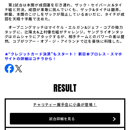
第2試合は本間が成田蓮を引き連れ、ザック・セイバーJr.&タイ
チ組と対決。成田が果敢に挑んでいくも、ザック&タイチは翻弄。
終盤、本間のこけしをザックが阻止しているあいだに、タイチが成
田を天翔十字鳳で沈めた。
オープニングマッチはマイケル・エルガン&ジェフ・コブの強力
タッグに、辻陽太&上村優也組がチャレンジ。ヤングライオンタッ
グはガムシャラにアタックするが、相手チームとのパワーの差は歴
然。コブがツアー・オブ・ジ・アイランドで辻を豪快に料理した。
★“クレジットカード決済”もスタート！ 新日本プロレス・スマホ
サイトの詳細はコチラから！
RESULT
チャリティー握手会に小島が登場！
試合詳細を見る