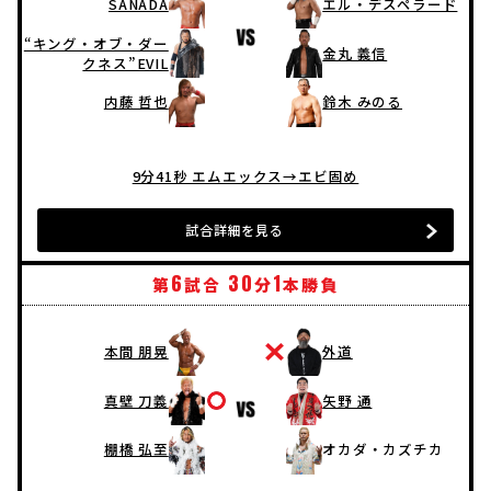
SANADA
エル・デスペラード
“キング・オブ・ダー
金丸 義信
クネス”EVIL
内藤 哲也
鈴木 みのる
9分41秒 エムエックス→エビ固め
試合詳細を見る
6
30
1
第
試合
分
本勝負
本間 朋晃
外道
真壁 刀義
矢野 通
棚橋 弘至
オカダ・カズチカ