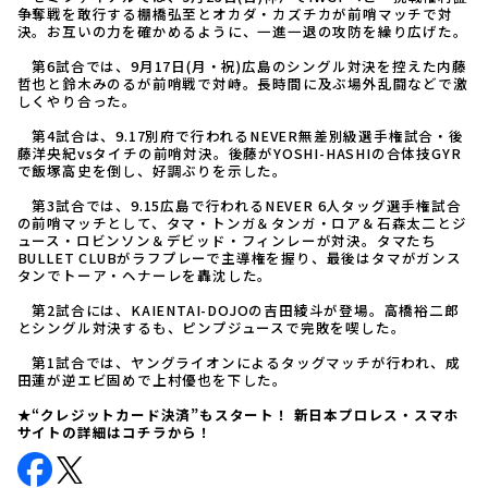
争奪戦を敢行する棚橋弘至とオカダ・カズチカが前哨マッチで対
決。お互いの力を確かめるように、一進一退の攻防を繰り広げた。
第6試合では、9月17日(月・祝)広島のシングル対決を控えた内藤
哲也と鈴木みのるが前哨戦で対峙。長時間に及ぶ場外乱闘などで激
しくやり合った。
第4試合は、9.17別府で行われるNEVER無差別級選手権試合・後
藤洋央紀vsタイチの前哨対決。後藤がYOSHI-HASHIの合体技GYR
で飯塚高史を倒し、好調ぶりを示した。
第3試合では、9.15広島で行われるNEVER 6人タッグ選手権試合
の前哨マッチとして、タマ・トンガ＆タンガ・ロア＆石森太二とジ
ュース・ロビンソン＆デビッド・フィンレーが対決。タマたち
BULLET CLUBがラフプレーで主導権を握り、最後はタマがガンス
タンでトーア・ヘナーレを轟沈した。
第2試合には、KAIENTAI-DOJOの吉田綾斗が登場。高橋裕二郎
とシングル対決するも、ピンプジュースで完敗を喫した。
第1試合では、ヤングライオンによるタッグマッチが行われ、成
田蓮が逆エビ固めで上村優也を下した。
★“クレジットカード決済”もスタート！ 新日本プロレス・スマホ
サイトの詳細はコチラから！