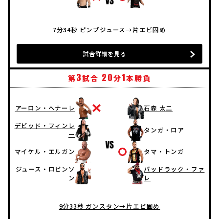
7分34秒 ピンプジュース→片エビ固め
試合詳細を見る
3
20
1
第
試合
分
本勝負
アーロン・ヘナーレ
石森 太二
デビッド・フィンレ
タンガ・ロア
ー
マイケル・エルガン
タマ・トンガ
ジュース・ロビンソ
バッドラック・ファ
ン
レ
9分33秒 ガンスタン→片エビ固め