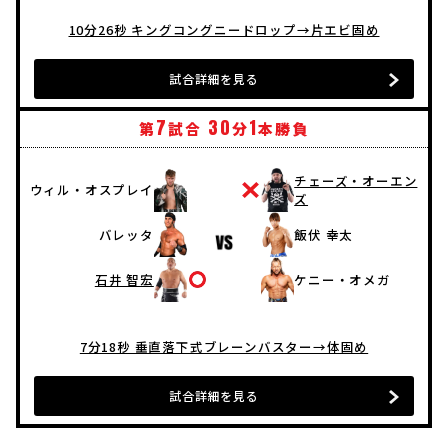
10分26秒 キングコングニードロップ→片エビ固め
試合詳細を見る
7
30
1
第
試合
分
本勝負
チェーズ・オーエン
ウィル・オスプレイ
ズ
バレッタ
飯伏 幸太
石井 智宏
ケニー・オメガ
7分18秒 垂直落下式ブレーンバスター→体固め
試合詳細を見る