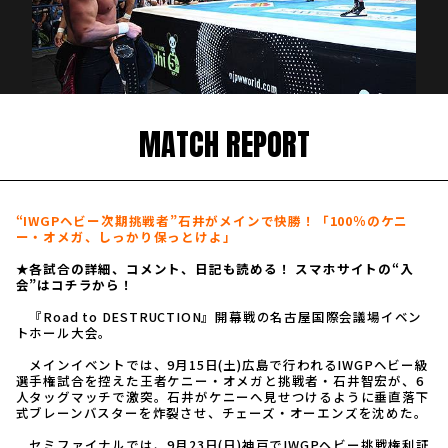
MATCH REPORT
“IWGPヘビー次期挑戦者”石井がメインで快勝！「100％のケニ
ー・オメガ、しっかり保っとけよ」
★各試合の詳細、コメント、日記も読める！ スマホサイトの“入
会”はコチラから！
『Road to DESTRUCTION』開幕戦の名古屋国際会議場イベン
トホール大会。
メインイベントでは、9月15日(土)広島で行われるIWGPヘビー級
選手権試合を控えた王者ケニー・オメガと挑戦者・石井智宏が、6
人タッグマッチで激突。石井がケニーへ見せつけるように垂直落下
式ブレーンバスターを炸裂させ、チェーズ・オーエンズを沈めた。
セミファイナルでは、9月23日(日)神戸でIWGPヘビー挑戦権利証