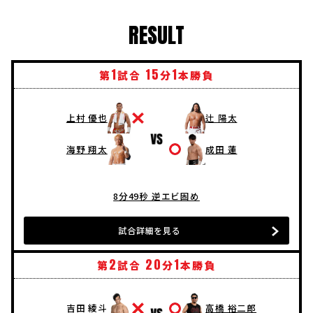
RESULT
1
15
1
第
試合
分
本勝負
上村 優也
辻 陽太
海野 翔太
成田 蓮
8分49秒 逆エビ固め
試合詳細を見る
2
20
1
第
試合
分
本勝負
吉田 綾斗
高橋 裕二郎