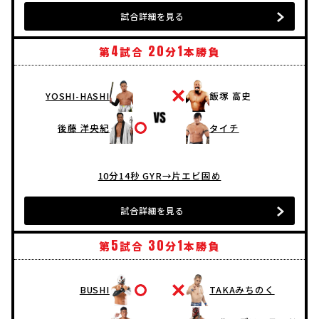
試合詳細を見る
4
20
1
第
試合
分
本勝負
YOSHI-HASHI
飯塚 高史
後藤 洋央紀
タイチ
10分14秒 GYR→片エビ固め
試合詳細を見る
5
30
1
第
試合
分
本勝負
BUSHI
TAKAみちのく