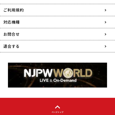
会社情報
ご利用規約
採用情報
対応機種
協賛・広告媒体のご案内
お問合せ
特定商取引に関する表記
退会する
個人情報について
著作権について
利用者情報の外部送信について