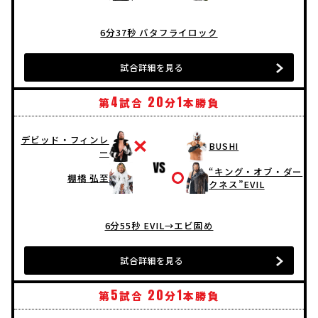
6分37秒 バタフライロック
試合詳細を見る
4
20
1
第
試合
分
本勝負
デビッド・フィンレ
BUSHI
ー
“キング・オブ・ダー
棚橋 弘至
クネス”EVIL
6分55秒 EVIL→エビ固め
試合詳細を見る
5
20
1
第
試合
分
本勝負