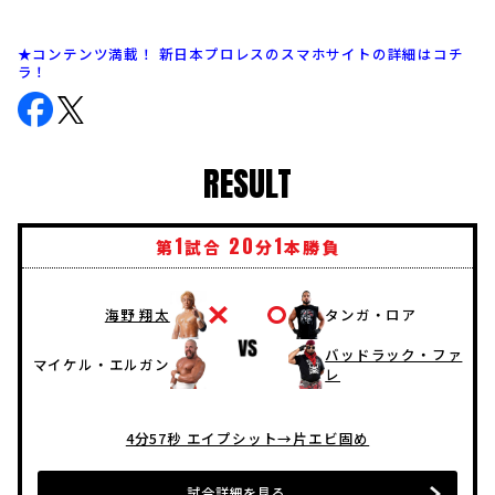
★コンテンツ満載！ 新日本プロレスのスマホサイトの詳細はコチ
ラ！
RESULT
1
20
1
第
試合
分
本勝負
海野 翔太
タンガ・ロア
バッドラック・ファ
マイケル・エルガン
レ
4分57秒 エイプシット→片エビ固め
試合詳細を見る