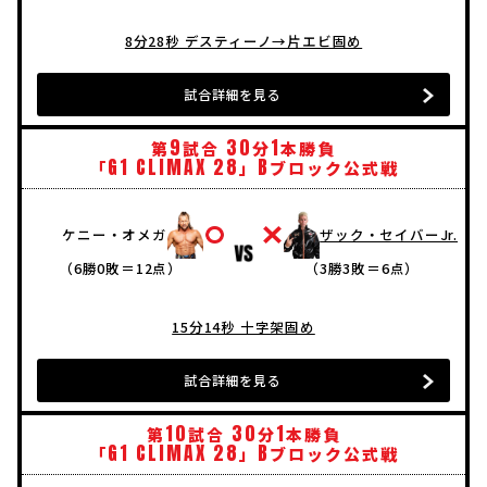
8分28秒 デスティーノ→片エビ固め
試合詳細を見る
9
30
1
第
試合
分
本勝負
G1
CLIMAX
28
B
「
」
ブロック公式戦
ケニー・オメガ
ザック・セイバーJr.
（6勝0敗＝12点）
（3勝3敗＝6点）
15分14秒 十字架固め
試合詳細を見る
10
30
1
第
試合
分
本勝負
G1
CLIMAX
28
B
「
」
ブロック公式戦