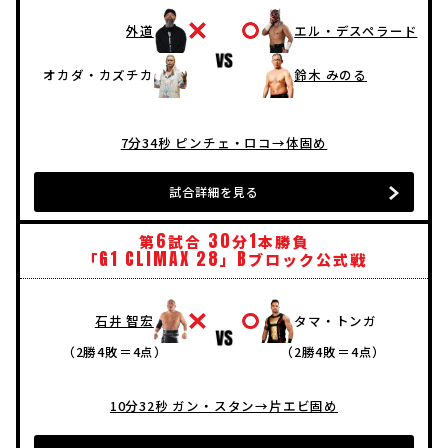
外道
エル・デスペラード
オカダ・カズチカ
鈴木 みのる
7分34秒 ピンチェ・ロコ→体固め
試合詳細を見る
6
30
1
第
試合
分
本勝負
G1
CLIMAX
28
B
「
」
ブロック公式戦
石井 智宏
タマ・トンガ
（2勝4敗＝4点）
（2勝4敗＝4点）
10分32秒 ガン・スタン→片エビ固め