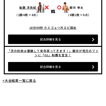
後藤 洋央紀
飯伏 幸太
（2勝4敗＝4点）
（4勝2敗＝8点）
18分09秒 カミゴェ→片エビ固め
試合詳細を見る
「次の約束は優勝して来年戻ってきます！」飯伏が地元のファ
ンに『G1』制覇を宣言！
試合詳細を見る
<大会結果一覧に戻る