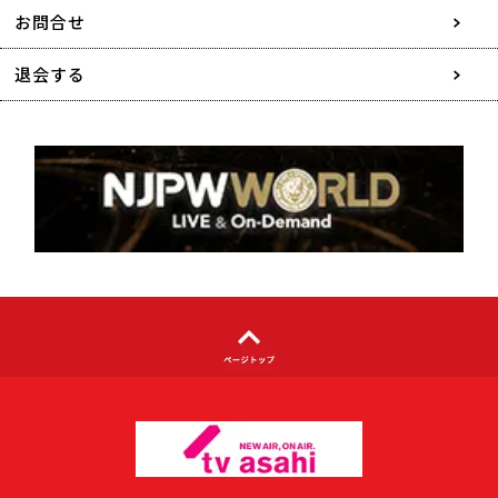
協賛・広告媒体のご案内
お問合せ
特定商取引に関する表記
退会する
個人情報について
著作権について
利用者情報の外部送信について