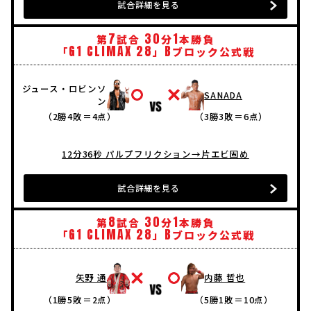
試合詳細を見る
7
30
1
第
試合
分
本勝負
G1
CLIMAX
28
B
「
」
ブロック公式戦
ジュース・ロビンソ
SANADA
ン
（2勝4敗＝4点）
（3勝3敗＝6点）
12分36秒 パルプフリクション→片エビ固め
試合詳細を見る
8
30
1
第
試合
分
本勝負
G1
CLIMAX
28
B
「
」
ブロック公式戦
矢野 通
内藤 哲也
（1勝5敗＝2点）
（5勝1敗＝10点）