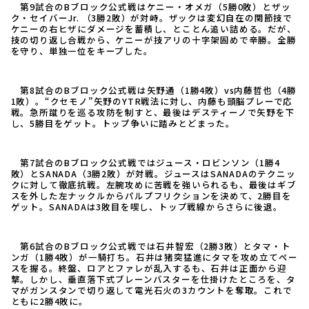
第9試合のBブロック公式戦はケニー・オメガ（5勝0敗）とザッ
ク・セイバーJr. （3勝2敗）が対峙。ザックは変幻自在の関節技で
ケニーの右ヒザにダメージを蓄積し、とことん追い詰める。だが、
技の切り返し合戦から、ケニーが技アリの十字架固めで辛勝。全勝
を守り、単独一位をキープした。
第8試合のBブロック公式戦は矢野通（1勝4敗）vs内藤哲也（4勝
1敗）。“クセモノ”矢野のYTR戦法に対し、内藤も頭脳プレーで応
戦。急所蹴りを巡る攻防を制すと、最後はデスティーノで矢野を下
し、5勝目をゲット。トップ争いに踏みとどまった。
第7試合のBブロック公式戦ではジュース・ロビンソン（1勝4
敗）とSANADA（3勝2敗）が対戦。ジュースはSANADAのテクニッ
クに対して徹底抗戦。左腕攻めに苦戦を強いられるも、最後はギブ
スを外した左ナックルからパルプフリクションを決めて、2勝目を
ゲット。SANADAは3敗目を喫し、トップ戦線からさらに後退。
第6試合のBブロック公式戦では石井智宏（2勝3敗）とタマ・ト
ンガ（1勝4敗）が一騎打ち。石井は猪突猛進にタマを攻め立てペー
スを握る。終盤、ロアとファレが乱入するも、石井は正面から迎
撃。しかし、垂直落下式ブレーンバスターを仕掛けたところを、タ
マがガンスタンで切り返して電光石火の3カウントを奪取。これで
ともに2勝4敗に。