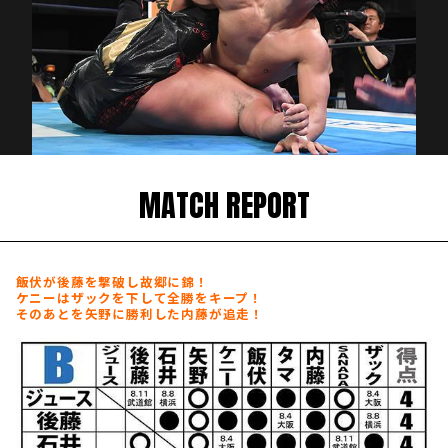
MATCH REPORT
飯伏が後藤を撃破し故郷に錦！
ケニーはザックを下して全勝をキープ！
そのあとを矢野に勝利した内藤が追走！