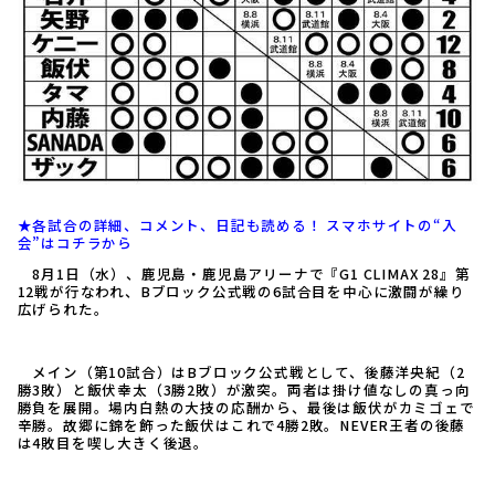
★各試合の詳細、コメント、日記も読める！ スマホサイトの“入
会”はコチラから
8月1日（水）、鹿児島・鹿児島アリーナで『G1 CLIMAX 28』第
12戦が行なわれ、Bブロック公式戦の6試合目を中心に激闘が繰り
広げられた。
メイン（第10試合）はBブロック公式戦として、後藤洋央紀（2
勝3敗）と飯伏幸太（3勝2敗）が激突。両者は掛け値なしの真っ向
勝負を展開。場内白熱の大技の応酬から、最後は飯伏がカミゴェで
辛勝。故郷に錦を飾った飯伏はこれで4勝2敗。NEVER王者の後藤
は4敗目を喫し大きく後退。