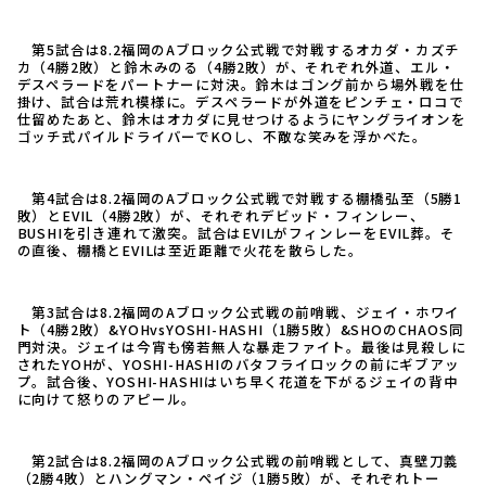
第5試合は8.2福岡のAブロック公式戦で対戦するオカダ・カズチ
カ（4勝2敗）と鈴木みのる（4勝2敗）が、それぞれ外道、エル・
デスペラードをパートナーに対決。鈴木はゴング前から場外戦を仕
掛け、試合は荒れ模様に。デスペラードが外道をピンチェ・ロコで
仕留めたあと、鈴木はオカダに見せつけるようにヤングライオンを
ゴッチ式パイルドライバーでKOし、不敵な笑みを浮かべた。
第4試合は8.2福岡のAブロック公式戦で対戦する棚橋弘至（5勝1
敗）とEVIL（4勝2敗）が、それぞれデビッド・フィンレー、
BUSHIを引き連れて激突。試合はEVILがフィンレーをEVIL葬。そ
の直後、棚橋とEVILは至近距離で火花を散らした。
第3試合は8.2福岡のAブロック公式戦の前哨戦、ジェイ・ホワイ
ト（4勝2敗）&YOHvsYOSHI-HASHI（1勝5敗）&SHOのCHAOS同
門対決。ジェイは今宵も傍若無人な暴走ファイト。最後は見殺しに
されたYOHが、YOSHI-HASHIのバタフライロックの前にギブアッ
プ。試合後、YOSHI-HASHIはいち早く花道を下がるジェイの背中
に向けて怒りのアピール。
第2試合は8.2福岡のAブロック公式戦の前哨戦として、真壁刀義
（2勝4敗）とハングマン・ペイジ（1勝5敗）が、それぞれトー