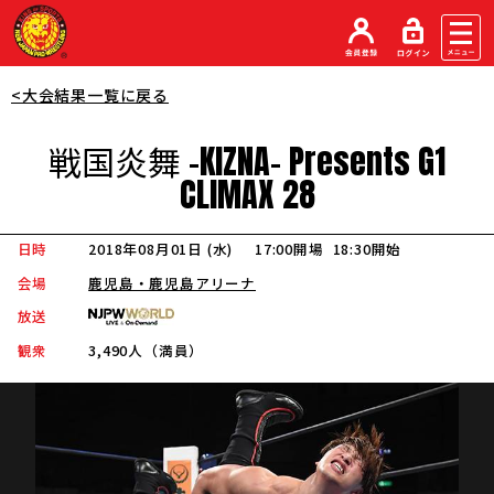
<大会結果一覧に戻る
戦国炎舞 -
KIZNA
-
Presents
G1
CLIMAX
28
日時
2018年08月01日 (水
)
17:00開場
18:30開始
会場
鹿児島・鹿児島アリーナ
放送
観衆
3,490人（満員）