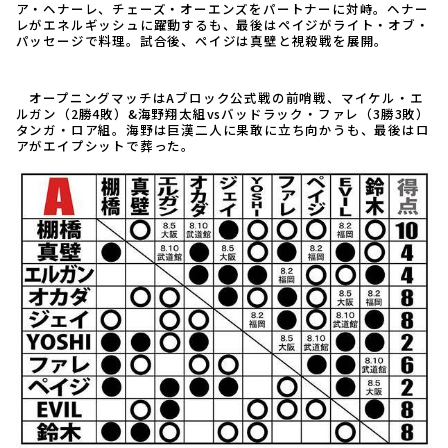
ア・ヘナーレ、チェーズ・オーエンズをパートナーに対峙。ヘナー
レがエネルギッシュに躍動するも、最後はペイジがライト・オブ・
パッセージで料理。試合後、ペイジは真壁と視殺戦を展開。
オープニングマッチはAブロック公式戦の前哨戦、マイケル・エ
ルガン（2勝4敗）&海野翔太組vsバッドラック・ファレ（3勝3敗）
タンガ・ロア組。海野は巨漢二人に果敢に立ち向かうも、最後はロ
アがエイプシットで葬った。