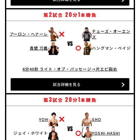
2
20
1
第
試合
分
本勝負
チェーズ・オーエン
アーロン・ヘナーレ
ズ
真壁 刀義
ハングマン・ペイジ
6分40秒 ライト・オブ・パッセージ→片エビ固め
試合詳細を見る
3
20
1
第
試合
分
本勝負
YOH
SHO
ジェイ・ホワイト
YOSHI-HASHI