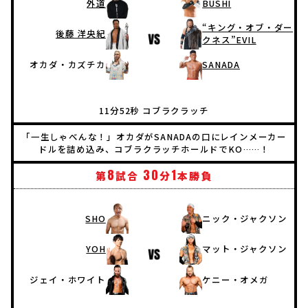
外道
BUSHI
“キング・オブ・ダー
後藤 洋央紀
クネス”EVIL
オカダ・カズチカ
SANADA
11分52秒 コブラクラッチ
「一生しゃべんな！」オカダがSANADAの口にレインメーカー
ドルを詰め込み、コブラクラッチホールドでKO……！
8
30
1
第
試合
分
本勝負
SHO
ニック・ジャクソン
YOH
マット・ジャクソン
ジェイ・ホワイト
ケニー・オメガ