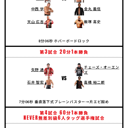
中西 学
金丸 義信
天山 広吉
飯塚 高史
8分06秒 ホバーボードロック
3
20
1
第
試合
分
本勝負
チェーズ・オーエン
矢野 通
ズ
石井 智宏
高橋 裕二郎
7分06秒 垂直落下式ブレーンバスター→片エビ固め
4
60
1
第
試合
分
本勝負
NEVER
6
無差別級
人タッグ選手権試合