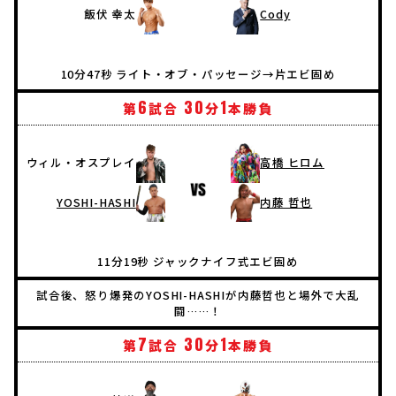
飯伏 幸太
Cody
10分47秒 ライト・オブ・パッセージ→片エビ固め
6
30
1
第
試合
分
本勝負
ウィル・オスプレイ
高橋 ヒロム
YOSHI-HASHI
内藤 哲也
11分19秒 ジャックナイフ式エビ固め
試合後、怒り爆発のYOSHI-HASHIが内藤哲也と場外で大乱
闘……！
7
30
1
第
試合
分
本勝負