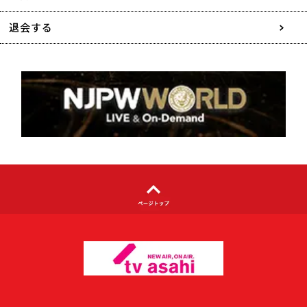
特定商取引に関する表記
退会する
個人情報について
著作権について
利用者情報の外部送信について