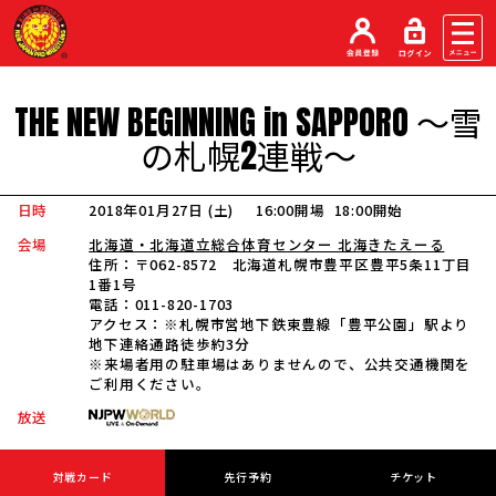
THE
NEW
BEGINNING
in
SAPPORO
～雪
の札幌
2
連戦～
日時
2018年01月27日 (土
)
16:00開場
18:00開始
会場
北海道・北海道立総合体育センター 北海きたえーる
住所：
〒062-8572 北海道札幌市豊平区豊平5条11丁目
1番1号
電話：
011-820-1703
アクセス：
※札幌市営地下鉄東豊線「豊平公園」駅より
地下連絡通路徒歩約3分
※来場者用の駐車場はありませんので、公共交通機関を
ご利用ください。
放送
対戦カード
先行予約
チケット