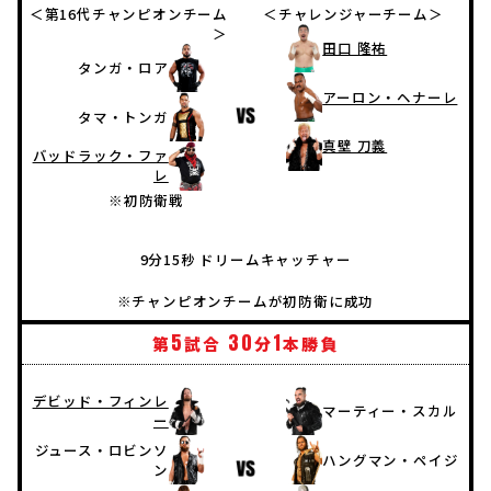
＜第16代チャンピオンチーム
＜チャレンジャーチーム＞
＞
田口 隆祐
タンガ・ロア
アーロン・ヘナーレ
タマ・トンガ
真壁 刀義
バッドラック・ファ
レ
※初防衛戦
9分15秒 ドリームキャッチャー
※チャンピオンチームが初防衛に成功
5
30
1
第
試合
分
本勝負
デビッド・フィンレ
マーティー・スカル
ー
ジュース・ロビンソ
ハングマン・ペイジ
ン