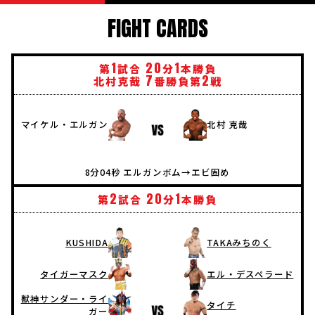
FIGHT CARDS
1
20
1
第
試合
分
本勝負
7
2
北村克哉
番勝負第
戦
マイケル・エルガン
北村 克哉
8分04秒 エルガンボム→エビ固め
2
20
1
第
試合
分
本勝負
KUSHIDA
TAKAみちのく
タイガーマスク
エル・デスペラード
獣神サンダー・ライ
タイチ
ガー