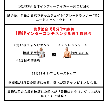
10分53秒 合体インディーテイカー→片エビ固め
試合後、背後から忍び寄ったジェイが“ブレードランナー”でケ
ニーをノックアウト…！
9
60
1
第
試合
分
本勝負
IWGP
インターコンチネンタル選手権試合
＜第16代チャンピオン＞
＜チャレンジャー＞
棚橋 弘至
鈴木 みのる
※5度目の防衛戦
32分28秒 レフェリーストップ
※棚橋が5度目の防衛に失敗。鈴木が新チャンピオンとなる。
棚橋弘至の右膝を破壊した鈴木が「貴様はもうリングに上がれ
ねぇ！」と挑発！