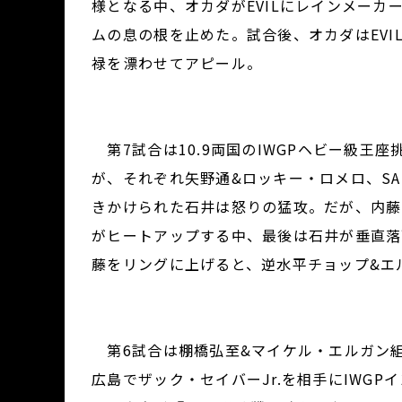
様となる中、オカダがEVILにレインメー
ムの息の根を止めた。試合後、オカダはEVI
禄を漂わせてアピール。
第7試合は10.9両国のIWGPヘビー級王
が、それぞれ矢野通&ロッキー・ロメロ、SAN
きかけられた石井は怒りの猛攻。だが、内藤
がヒートアップする中、最後は石井が垂直落
藤をリングに上げると、逆水平チョップ&エ
第6試合は棚橋弘至&マイケル・エルガン組
広島でザック・セイバーJr.を相手にIWG