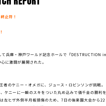
CH REPORT
に終止符！
！
て兵庫・神戸ワールド記念ホールで『DESTRUCTION i
中心に激闘が展開された。
ー級王者のケニー・オメガに、ジュース・ロビンソンが挑戦。
で、ケニーに一瞬のスキをついた丸め込みで価千金の勝利
は左ヒザ外側半月板損傷のため、7日の後楽園大会から22