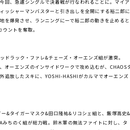
今回、急遽シングルで決着戦が行なわれることに。マイア
ィッシャーマンバスターと引き出しを全開にする裕二郎
地を爆発させ、ランニングにーで裕二郎の動きを止めると
カウントを奪取。
Iとバッドラック・ファレ&チェーズ・オーエンズ組が激突。
ト、オーエンズのインサイドワークで攻め込むが、CHAOS
追放したスキに、YOSHI-HASHIがカルマでオーエンズ
ー&タイガーマスク&田口隆祐&リコシェ組と、飯塚高史
KAみちのく組が総力戦。鈴木軍の無法ファイトに対し、タ