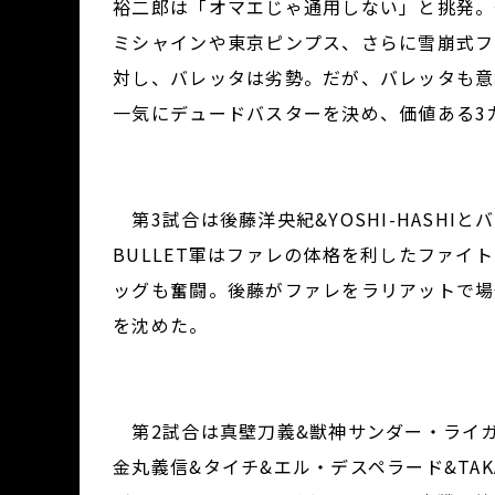
裕二郎は「オマエじゃ通用しない」と挑発。
ミシャインや東京ピンプス、さらに雪崩式フ
対し、バレッタは劣勢。だが、バレッタも意
一気にデュードバスターを決め、価値ある3
第3試合は後藤洋央紀&YOSHI-HASH
BULLET軍はファレの体格を利したファイ
ッグも奮闘。後藤がファレをラリアットで場外
を沈めた。
第2試合は真壁刀義&獣神サンダー・ライガ
金丸義信&タイチ&エル・デスペラード&TA