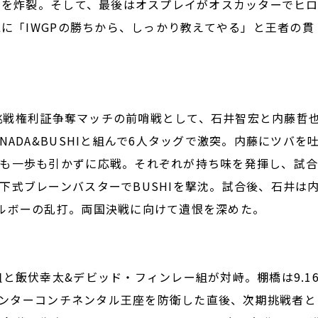
カーを炸裂。そして、最後はオスプレイがオスカッターでヒ
Lに「IWGPの勝ちから、しっかり教えてやる」と王者の貫
座挑戦権利証争奪マッチの前哨戦として、石井智宏と内藤哲
ADA&BUSHIと組んで6人タッグで激突。内藤にツバを
も一歩も引かずに応戦。それぞれが持ち味を発揮し、試
下式ブレーンバスターでBUSHIを撃沈。試合後、石井は
ルボーの乱打。両国決戦に向けて遺恨を深めた。
と飯伏幸太&デビッド・フィンレー組が対峙。棚橋は9.1
Pインターコンチネンタル王座を防衛した直後、次期挑戦者と