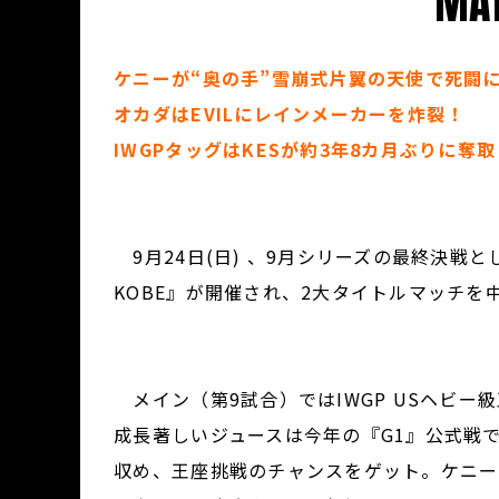
MAT
ケニーが“奥の手”雪崩式片翼の天使で死闘
オカダはEVILにレインメーカーを炸裂！
IWGPタッグはKESが約3年8カ月ぶりに奪取
9月24日(日) 、9月シリーズの最終決戦とし
KOBE』が開催され、2大タイトルマッチを
メイン（第9試合）ではIWGP USヘビ
成長著しいジュースは今年の『G1』公式戦
収め、王座挑戦のチャンスをゲット。ケニー