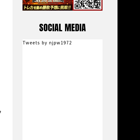
SOCIAL MEDIA
Tweets by njpw1972
ウ
花