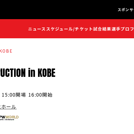
スポンサ
ニュース
スケジュール/チケット
試合結果
選手プロ
闘魂S
闘魂S
 KOBE
UCTION
in
KOBE
15:00開場
16:00開始
念ホール