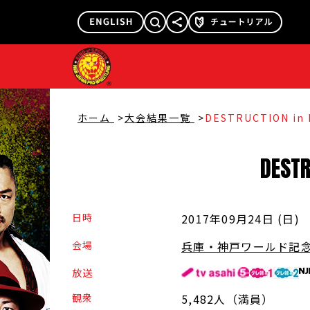
@njpw1972
@njpw_nyao
ホーム
大会結果一覧
DESTRUCTION in
DESTR
日時
2017年09月24日 (日
)
会場
兵庫・神戸ワールド記
放送
観衆
5,482人（満員）