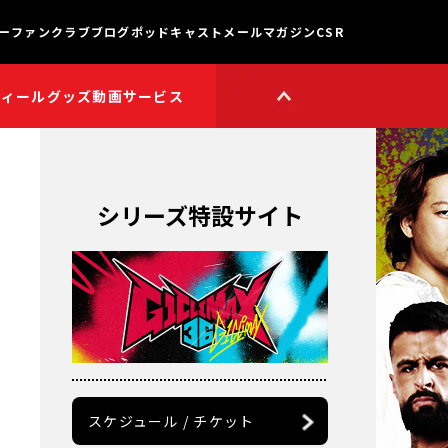
ー
ファンクラブ
ブログ
ポッドキャスト
メールマガジン
CSR
フィール
グッズ
動画サービス
HOP
新日本プロレスワールド
HOPプラス
Youtube公式チャンネル
TikTok公式アカウント
シリーズ特設サイト
獣神サンダー・ライガー

チャンネル
矢野通プロデュース!!
スイーツ真壁チャンネル
聖帝タイチのゲーム実況

チャンネル
鷹木信悟ちゃんねる
永田裕志のゼァ!チャンネル
オーカーンチャンネル
スケジュール / チケット