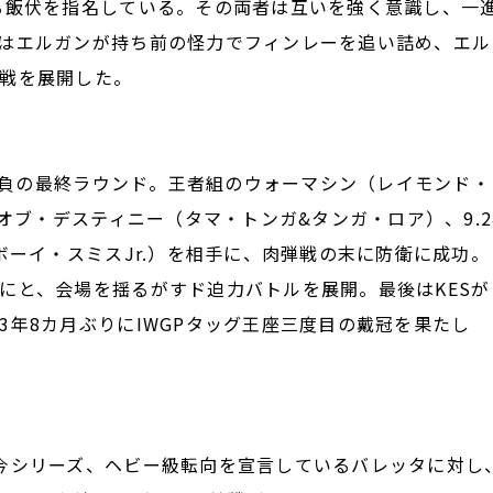
る飯伏を指名している。その両者は互いを強く意識し、一
はエルガンが持ち前の怪力でフィンレーを追い詰め、エル
戦を展開した。
番勝負の最終ラウンド。王者組のウォーマシン（レイモンド・
・オブ・デスティニー（タマ・トンガ&タンガ・ロア）、9.2
ボーイ・スミスJr.）を相手に、肉弾戦の末に防衛に成功。
にと、会場を揺るがすド迫力バトルを展開。最後はKESが
年8カ月ぶりにIWGPタッグ王座三度目の戴冠を果たし
今シリーズ、ヘビー級転向を宣言しているバレッタに対し