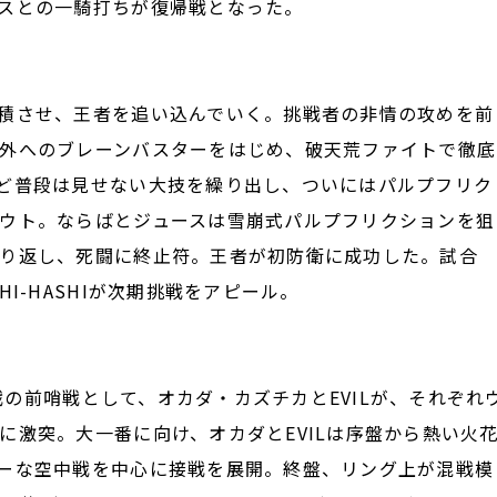
スとの一騎打ちが復帰戦となった。
積させ、王者を追い込んでいく。挑戦者の非情の攻めを前
外へのブレーンバスターをはじめ、破天荒ファイトで徹底
ど普段は見せない大技を繰り出し、ついにはパルプフリク
ウト。ならばとジュースは雪崩式パルプフリクションを狙
り返し、死闘に終止符。王者が初防衛に成功した。試合
I-HASHIが次期挑戦をアピール。
戦の前哨戦として、オカダ・カズチカとEVILが、それぞれ
に激突。大一番に向け、オカダとEVILは序盤から熱い火
ーな空中戦を中心に接戦を展開。終盤、リング上が混戦模