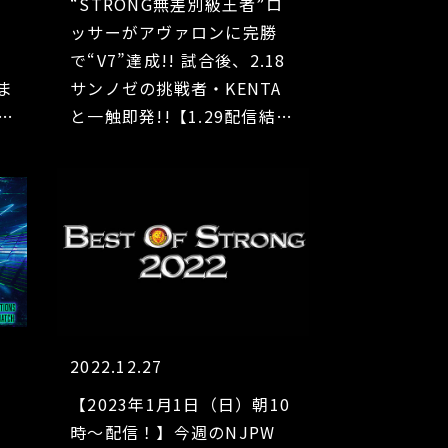
メ
“STRONG無差別級王者”ロ
り
ッサーがアヴァロンに完勝
で“V7”達成!! 試合後、2.18
ま
サンノゼの挑戦者・KENTA
会
と一触即発!!【1.29配信結
セ
果】
2022.12.27
配
【2023年1月1日（日）朝10
時～配信！】今週のNJPW