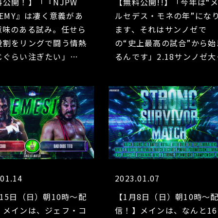
料公開！】「『NJPW
【無料公開!!】「今年は“
DEMY』は凄く意義があ
ルセデス・モネの年”にな
意味のある試み。任せら
ます、それはサンノゼで
役割をリングで闘う情熱
の“史上最高の試合”から始
じぐらい注ぎたい」
るんです」2.18サンノゼ大
HIDA選手にインタビュ
で新日本デビュー！ メル
デス・モネ選手、大いに語
る!!
.01.14
2023.01.07
15日（日）朝10時～配
【1月8日（日）朝10時～
】メインは、ジェフ・コ
信！】メインは、なんと16