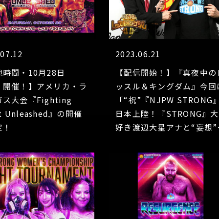
.07.12
2023.06.21
時間・10月28日
【配信開始！】『真夜中の
）開催！】アメリカ・ラ
ッスル＆キングダム』今回
ス大会『Fighting
「“祝”『NJPW STRONG
it Unleashed』の開催
日本上陸！『STRONG』大
定！
好き渡辺大星アナと“妄想”
放談！ 今後来てほしい選
は？（※対戦カード発表前
収録）」