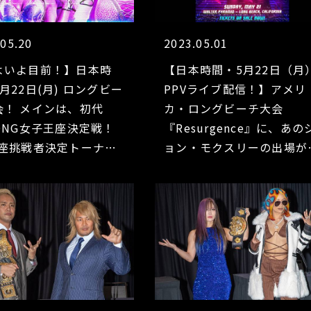
.05.20
2023.05.01
よいよ目前！】日本時
【日本時間・5月22日（月
月22日(月) ロングビー
PPVライブ配信！】アメリ
会！ メインは、初代
カ・ロングビーチ大会
ONG女子王座決定戦！
『Resurgence』に、あの
王座挑戦者決定トーナメ
ョン・モクスリーの出場が
で棚橋vsオスプレイが激
撃決定!!
 オカダ＆石井＆ロッキ
 モクスリー＆海野＆ユ
 STRONG王座戦・ヒ
vsKENTA！