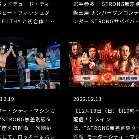
sバッドデュード・ティ
選手参戦！ STRONG無差
ボビー・フィッシュが
級王座 ナンバーワンコン
m FILTHY と初合体！マ
ンダー STRONGサバイバ
ラ・ドラダvsチェ・カブ
マッチ！ジェイ＆ファンタ
!
モvsヒクレオ＆エンジェル
ス！
.12.19
2022.12.13
ター・シティ・マシンガ
【12月18日（日）朝10時
STRONG無差別級タ
配信！】メイン
王座を初防衛！ 次期挑
は、“STRONG無差別級タ
として、ロッキー＆バレ
グ戦”モーターシティ・マ