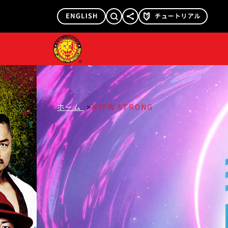
@njpw1972
@njpw_nyao
ホーム
NJPW STRONG