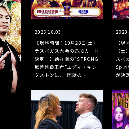
2023.10.03
2023
【現地時間：10月28日(土)
【現地
ラスベガス大会の追加カード
（土
決定！】絶好調の“STRONG
スベガ
無差別級王者”エディ・キン
Spir
グストンに、“因縁の
が決
男”HENAREが挑
戦！“STRONG女子王者”ジ
ュリアが再上陸！ ハイアン
と5度目の防衛戦!!