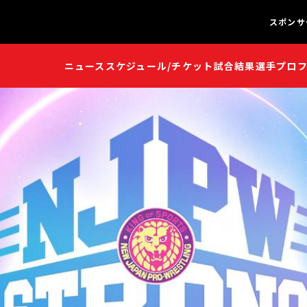
スポンサ
ニュース
スケジュール/チケット
試合結果
選手プロ
闘魂S
闘魂S