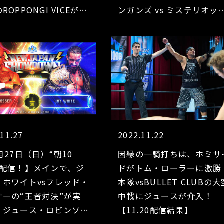
ROPPONGI VICEが急
ンガンズ vs ミステリオッ
浮上!! 【12.19配信結果】
＆ブラウン！KENTAvsティ
トが実現！“不穏な男”ベイ
マンがジェイコブと激突！
.11.27
2022.11.22
月27日（日）“朝10
因縁の一騎打ちは、ホミサ
～配信！】メインで、ジ
ドがトム・ローラーに激勝
・ホワイトvsフレッド・
本隊vsBULLET CLUBの大
サ―の“王者対決”が実
中戦にジュースが介入！
 ジュース・ロビンソン
【11.20配信結果】