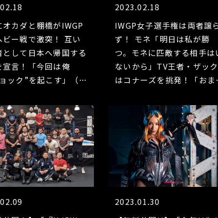
.02.18
2023.02.18
にオカダと棚橋がIWGP
IWGP女子選手権は両者譲
ヘビー戦で激突！ 互い
ず！ モネ「明日は私が勝
者として日本へ帰国する
つ。モネに匹敵する相手は
を宣言！「今回は俺
ないから」TV王者・ザッ
ショック”を起こす」（棚
はコナーズを挑発！「おま
「明日はしっかりと“新
のやり方でやってみろ」【
プロレス”を皆さんにお
ンノゼ前日会見②】
する」（オカダ）【サン
前日会見③】
.02.09
2023.01.30