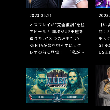
2023.05.21
2023
オスプレイが“完全復調”を猛
【い
アピール！ 棚橋がUS王座を
間：5
獲りたい“３つの理由”は？
チ大
KENTAが髪を切らずにヒク
STR
レオの前に登場！ 「私がど
US
う変わったか見せる」向後桃
ント
が王座獲得に意欲！【5.21ロ
突！
ングビーチ大会前日会見】
ーvs
ウタ！
クレオ