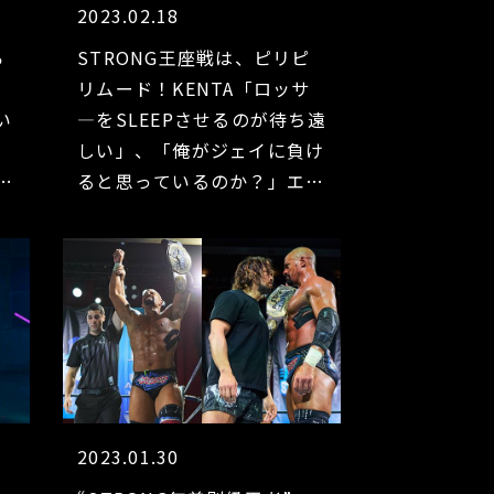
2023.02.18
ら
STRONG王座戦は、ピリピ
リムード！KENTA「ロッサ
い
―をSLEEPさせるのが待ち遠
ク
しい」、「俺がジェイに負け
え
ると思っているのか？」エデ
サ
ィ・キングストンが日本プロ
レス愛全開の独演会!!【サン
ノゼ前日会見①】
2023.01.30