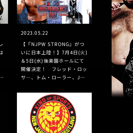
2023.05.22
レ
【『NJPW STRONG』がつ
は
いに日本上陸！】7月4日(火)
』
＆5日(水)後楽園ホールにて
開催決定！ フレッド・ロッ
大
サ―、トム・ローラー、JR
手
クレイトス、アイザックス＆
に
ネルソン、エディ・キングス
トンも来日！チケット情報も
決定！