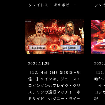
クレイトス！ あのボビー・
ッタの
フィッシュがついに初参戦！
マスカラ・ドラダが“元WWE
ルチャ戦士”リンセ・ドラド
とタッグ結成!!
2022.11.29
2022
【12月4日（日）朝10時～配
【11
信！】メインは、ジュース・
時”
ロビンソンvsブレイク・クリ
ェイ
スチャンの遺恨マッチ！ ホ
ロッ
ミサイド vsダニー・ライム
現！