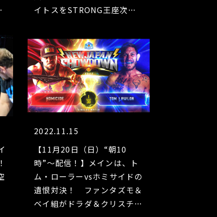
ソ
イトスをSTRONG王座次期
挑戦者に指名！【11.27配信
ト
結果】
2022.11.15
イ
【11月20日（日）“朝10
！
時”～配信！】メインは、ト
空
ム・ローラーvsホミサイドの
遺恨対決！ ファンタズモ＆
ベイ組がドラダ＆クリスチャ