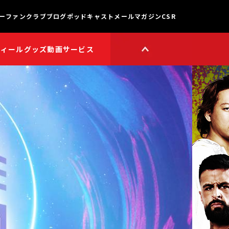
ー
ファンクラブ
ブログ
ポッドキャスト
メールマガジン
CSR
フィール
グッズ
動画サービス
HOP
新日本プロレスワールド
HOPプラス
Youtube公式チャンネル
TikTok公式アカウント
獣神サンダー・ライガー

チャンネル
矢野通プロデュース!!
スイーツ真壁チャンネル
聖帝タイチのゲーム実況

チャンネル
鷹木信悟ちゃんねる
永田裕志のゼァ!チャンネル
オーカーンチャンネル