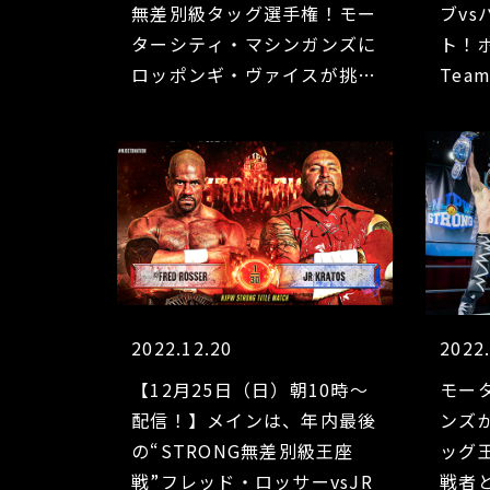
無差別級タッグ選手権！モー
ブv
ターシティ・マシンガンズに
ト！
ロッポンギ・ヴァイスが挑
Tea
戦！ QTマーシャル
スカ
vsKENTA！ ウエストコース
レラ!
ト・レッキングクルー
vsC4！
2022.12.20
2022
【12月25日（日）朝10時～
モー
配信！】メインは、年内最後
ンズが
の“STRONG無差別級王座
ッグ
戦”フレッド・ロッサーvsJR
戦者