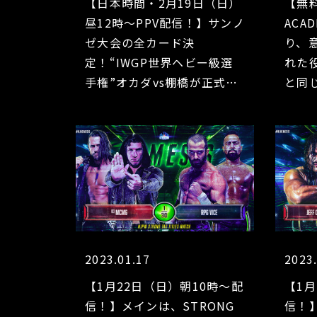
【日本時間・2月19日（日）
【無
昼12時～PPV配信！】サンノ
ACA
ゼ大会の全カード決
り、
定！“IWGP世界ヘビー級選
れた
手権”オカダvs棚橋が正式決
と同
定！ IWGP女子選手権
KUS
KAIRIvsモネとともに“ダブ
ー!!
ルメインイベント”で実現！
2023.01.17
2023
【1月22日（日）朝10時～配
【1月
信！】メインは、STRONG
信！