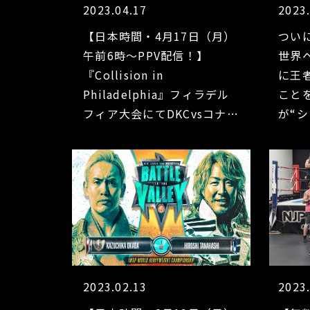
2023.04.17
2023
【日本時間・4月17日（月）
つい
午前6時～PPV配信！】
世界
『Collision in
に王
Philadelphia』フィラデル
こと
フィア大会にてDKCvsコナー
が“
ズのシングルマッチが急遽追
橋）
加決定！
日本
見せ
ノゼ
2023.02.13
2023