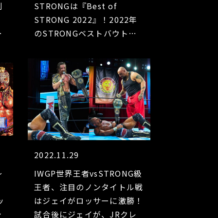
別
STRONGは『Best of
テ
STRONG 2022』！2022年
ル
のSTRONGベストバウトを
ズ
プレイバック!! 新日本プロ
レスワールド、YouTubeで
の無料配信が決定!!
2022.11.29
～
IWGP世界王者vsSTRONG級
王者、注目のノンタイトル戦
ッ
はジェイがロッサーに激勝！
シ
試合後にジェイが、JRクレ