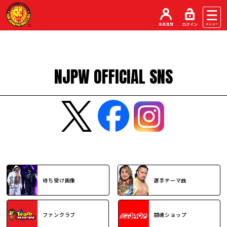
NJPW OFFICIAL SNS
待ち受け画像
選手テーマ曲
ファンクラブ
闘魂ショップ