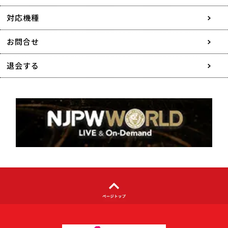
採用情報
対応機種
協賛・広告媒体のご案内
お問合せ
特定商取引に関する表記
退会する
個人情報について
著作権について
利用者情報の外部送信について