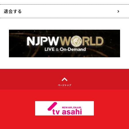
特定商取引に関する表記
退会する
個人情報について
著作権について
利用者情報の外部送信について