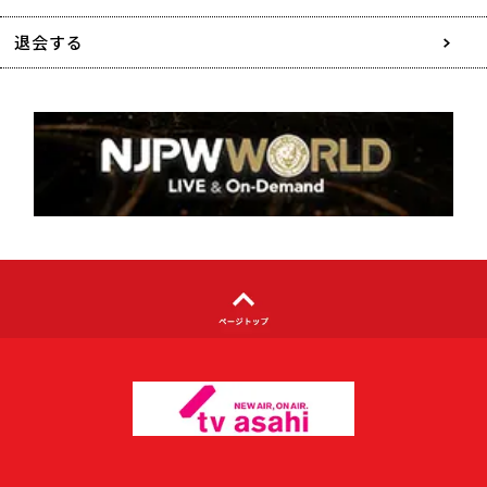
特定商取引に関する表記
退会する
個人情報について
著作権について
利用者情報の外部送信について