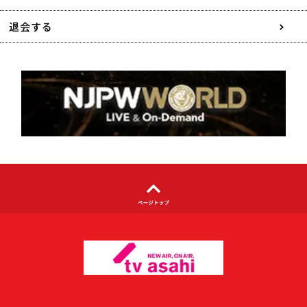
特定商取引に関する表記
退会する
個人情報について
著作権について
利用者情報の外部送信について