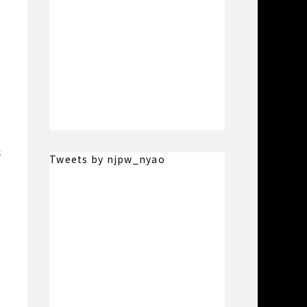
低
Tweets by njpw_nyao
。