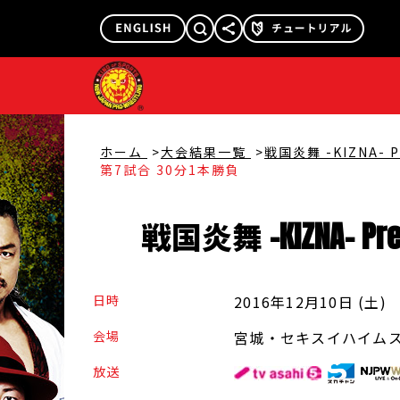
@njpw1972
@njpw_nyao
ホーム
大会結果一覧
戦国炎舞 -KIZNA- P
第7試合 30分1本勝負
戦国炎舞 -
KIZNA
-
Pr
日時
2016年12月10日 (土
)
会場
宮城・セキスイハイム
放送