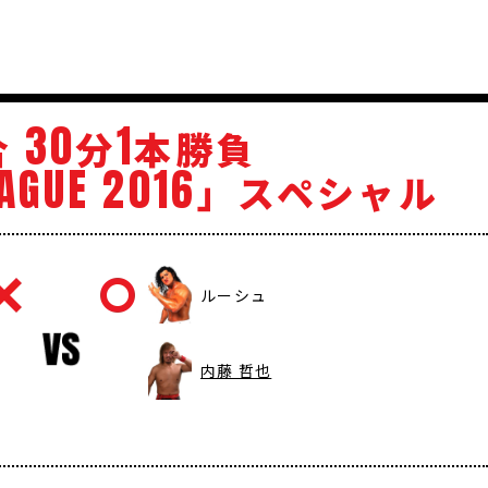
30
1
合
分
本勝負
AGUE
2016
」スペシャル
ルーシュ
内藤 哲也