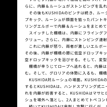
らに、内藤＆ルーシュがストンピングを乱
その後もKUSHIDAのピンチは続き、ルー
プキック、ルーシュが顔面を狙ったパントキッ
リングエルボーで内藤＆ルーシュをまとめ
スイッチした棚橋は、内藤にフライングフ
クリュー。さらに、内藤にストンピング連
これに内藤が怒り、両者が激しいエルボー
その後、内藤が棚橋の膝に低空ドロップキ
空ドロップキックを浴びせる。そして、変
棚橋が辛うじてロープへ逃れると、内藤は
む。そして、グロリアの体勢に入るも、棚
KUSHIDA対ルーシュの場面。KUSHI
するとKUSHIDAは、ハンドスプリング式
れを内藤が妨害すると、KUSHIDAはマサ
シュを場外へ落とし、2人まとめてトペコン
続いてKUSHIDAは串刺し攻撃に行くが