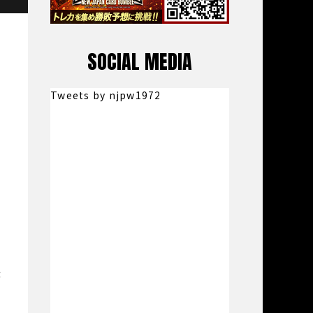
SOCIAL MEDIA
Tweets by njpw1972
な
側
後