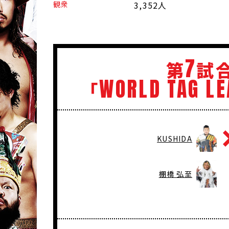
観衆
3,352人
7
第
試
WORLD
TAG
LE
「
KUSHIDA
棚橋 弘至