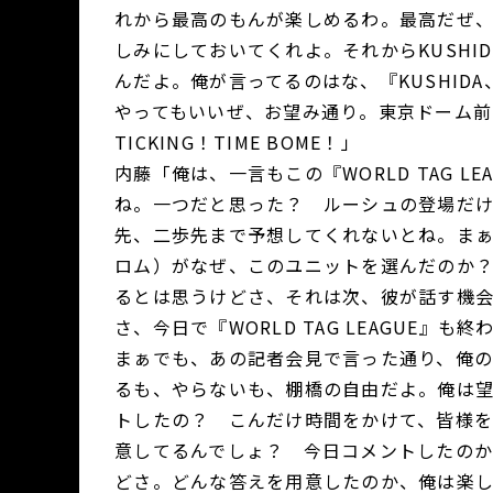
れから最高のもんが楽しめるわ。最高だぜ
しみにしておいてくれよ。それからKUSHI
んだよ。俺が言ってるのはな、『KUSHID
やってもいいぜ、お望み通り。東京ドーム前
TICKING！TIME BOME！」
内藤「俺は、一言もこの『WORLD TAG 
ね。一つだと思った？ ルーシュの登場だ
先、二歩先まで予想してくれないとね。ま
ロム）がなぜ、このユニットを選んだのか
るとは思うけどさ、それは次、彼が話す機
さ、今日で『WORLD TAG LEAGUE
まぁでも、あの記者会見で言った通り、俺
るも、やらないも、棚橋の自由だよ。俺は
トしたの？ こんだけ時間をかけて、皆様
意してるんでしょ？ 今日コメントしたの
どさ。どんな答えを用意したのか、俺は楽し