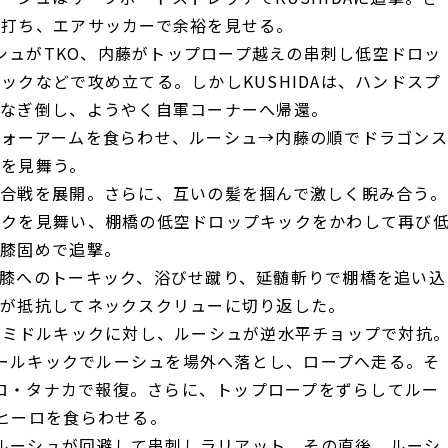
れ打ち、エアサッカーで余裕を見せる。
シュがTKO、内藤がトップロープ越えの串刺し低空ドロッ
クなどで攻め立てる。しかしKUSHIDAは、ハンドスプ
てなぎ倒し、ようやく自軍コーナーへ帰還。
ォーアームを食らわせ、ルーシュ→内藤の順でドラゴンス
射を見舞う。
合戦を展開。さらに、互いの髪を掴んで激しく睨み合う。
ックを見舞い、棚橋の低空ドロップキックをかわして再び
型膝固めで追撃。
膝へのトーキック、浴びせ蹴り、延髄斬りで棚橋を追い込
橋が抵抗してネックスクリューに切り返した。
DAのミドルキックに対し、ルーシュが逆水平チョップで対抗
ニールキックでルーシュを場外へ落とし、ロープへ走る。そ
ヒロ・タナカで報復。さらに、トップロープをずらしてルー
ヒーロを食らわせる。
、ルーシュが回避して串刺しラリアット。その直後、ルーシ