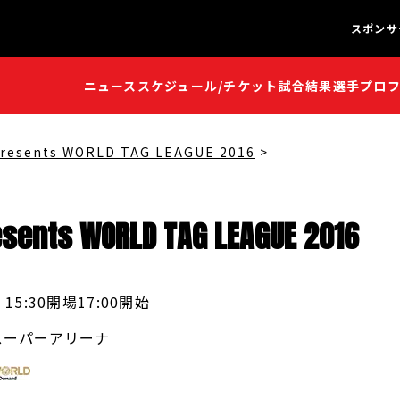
スポンサ
ニュース
スケジュール/チケット
試合結果
選手プロ
闘魂S
闘魂S
resents WORLD TAG LEAGUE 2016
esents
WORLD
TAG
LEAGUE
2016
15:30開場
17:00開始
スーパーアリーナ