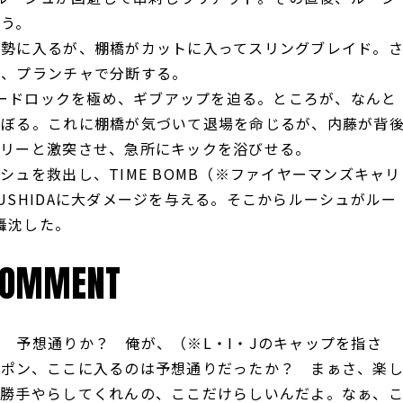
舞う。
勢に入るが、棚橋がカットに入ってスリングブレイド。
し、プランチャで分断する。
ボードロックを極め、ギブアップを迫る。ところが、なんと
のぼる。これに棚橋が気づいて退場を命じるが、内藤が背
ェリーと激突させ、急所にキックを浴びせる。
ュを救出し、TIME BOMB（※ファイヤーマンズキャリ
SHIDAに大ダメージを与える。そこからルーシュがルー
轟沈した。
COMMENT
 予想通りか？ 俺が、（※L・I・Jのキャップを指さ
ハポン、ここに入るのは予想通りだったか？ まぁさ、楽
き勝手やらしてくれんの、ここだけらしいんだよ。なぁ、