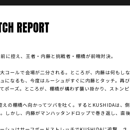
CH REPORT
を目前に控え、王者・内藤と挑戦者・棚橋が前哨対決。
大コールで会場が二分される。ところが、内藤は何もし
シュになるも、今度はルーシュがすぐに内藤とタッチ。再び
てポーズ。ところが、棚橋が構わず襲い掛かり、ストンピ
控えの棚橋へ向かってツバを吐く。するとKUSHIDAは、
い。しかし、内藤がマンハッタンドロップで巻き返し、直
シュはサーフボードストレッチでKUSHIDAに追撃。さ