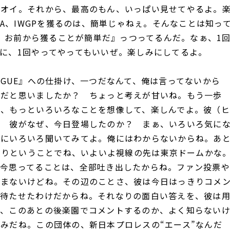
、オイ。それから、最高のもん、いっぱい見せてやるよ。
DA、IWGPを獲るのは、簡単じゃねぇ。そんなことは知っ
A、お前から獲ることが簡単だ』っつってるんだ。なぁ、1
に、1回やってやってもいいぜ。楽しみにしてるよ。
LEAGUE』への仕掛け、一つだなんて、俺は言ってないから
けだと思いましたか？ ちょっと考えが甘いね。もう一歩
ぁ、もっといろいろなことを想像して、楽しんでよ。彼（ヒ
？ 彼がなぜ、今日登場したのか？ まぁ、いろいろ気に
会にいろいろ聞いてみてよ。俺にはわからないからね。あ
』も終わりということでね、いよいよ視線の先は東京ドームかな
の今思ってることは、全部吐き出したからね。ファン投票や
望まないけどね。その辺のことさ、彼は今日はっきりコメ
を待たせたわけだからね。それなりの面白い答えを、彼は
か、このあとの後楽園でコメントするのか、よく知らない
みだね。この団体の、新日本プロレスの“エース”なんだ