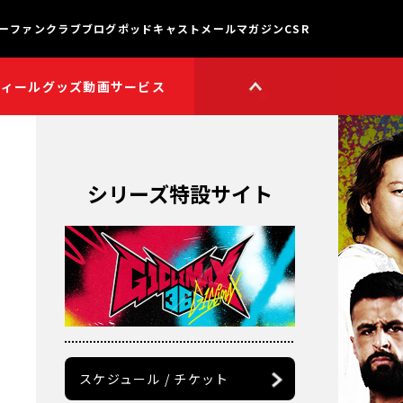
ー
ファンクラブ
ブログ
ポッドキャスト
メールマガジン
CSR
フィール
グッズ
動画サービス
HOP
新日本プロレスワールド
HOPプラス
Youtube公式チャンネル
TikTok公式アカウント
シリーズ特設サイト
獣神サンダー・ライガー

チャンネル
矢野通プロデュース!!
スイーツ真壁チャンネル
聖帝タイチのゲーム実況

チャンネル
鷹木信悟ちゃんねる
永田裕志のゼァ!チャンネル
オーカーンチャンネル
スケジュール / チケット