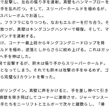
で反撃し、左右の張り手を連射。真壁もハンマーブロー
り手を乱れ打つ。そして、スリーパーホールドを極めるが、
スバレーボムでお返し。
。フラフラになりつつも、なおもエルボーを打ち合う。
を放つが、真壁はキングコングハンマーで報復。そして、マ
とパンチを連射する。
け、コーナー最上段からキングコングニードロップを発
ールドを極め、逆落としからさらに絞め上げる。これはガ
へ手を伸ばした。
発で反撃するが、鈴木は張り手からスリーパーホールド。
となってしまう。それでも鈴木は攻撃の手をゆるめず、ゴ
ら完璧な3カウントを奪った。
がリングイン。真壁に声をかけると、手を差し伸べて引き
真壁を突き飛ばしてコーナーに激突させ、ジャーマンスー
若手たちをニーリフトとエルボーで次々と蹴散らし、「帰