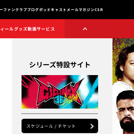
ー
ファンクラブ
ブログ
ポッドキャスト
メールマガジン
CSR
フィール
グッズ
動画サービス
HOP
新日本プロレスワールド
HOPプラス
Youtube公式チャンネル
TikTok公式アカウント
シリーズ特設サイト
獣神サンダー・ライガー

チャンネル
矢野通プロデュース!!
スイーツ真壁チャンネル
聖帝タイチのゲーム実況

チャンネル
鷹木信悟ちゃんねる
永田裕志のゼァ!チャンネル
オーカーンチャンネル
スケジュール / チケット