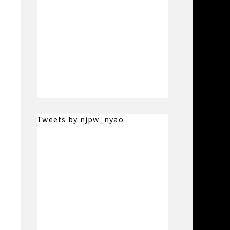
を
そ
ッ
Tweets by njpw_nyao