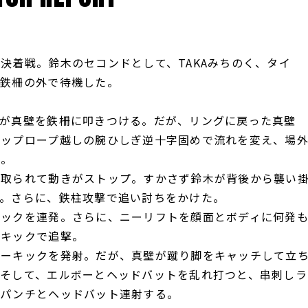
着戦。鈴木のセコンドとして、TAKAみちのく、タイ
は鉄柵の外で待機した。
が真壁を鉄柵に叩きつける。だが、リングに戻った真壁
トップロープ越しの腕ひしぎ逆十字固めで流れを変え、場
い。
取られて動きがストップ。すかさず鈴木が背後から襲い
る。さらに、鉄柱攻撃で追い討ちをかけた。
ックを連発。さらに、ニーリフトを顔面とボディに何発
イキックで追撃。
ーキックを発射。だが、真壁が蹴り脚をキャッチして立
そして、エルボーとヘッドバットを乱れ打つと、串刺しラ
にパンチとヘッドバット連射する。