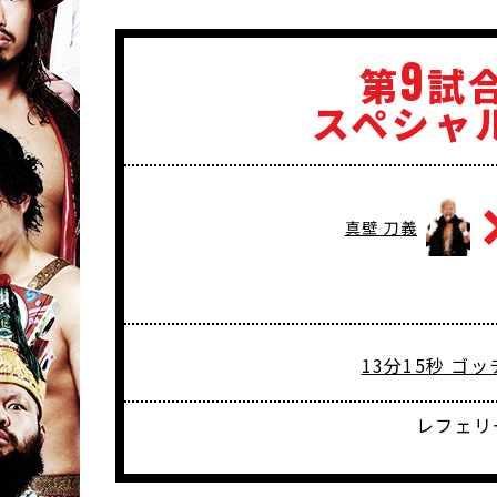
9
第
試
スペシャ
真壁 刀義
13分15秒 
レフェリ