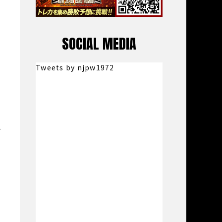
SOCIAL MEDIA
Tweets by njpw1972
外
掛
も
ち