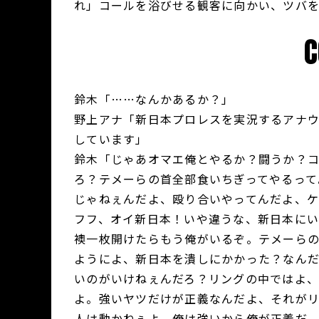
れ」コールを浴びせる観客に向かい、ツバ
鈴木「……なんかあるか？」
野上アナ「新日本プロレスを実況するアナ
しています」
鈴木「じゃあオマエ俺とやるか？闘うか？
ろ？テメーらの首全部食いちぎってやるって
じゃねぇんだよ、殴り合いやってんだよ、ケ
フフ、オイ新日本！いや違うな、新日本に
襖一枚開けたらもう俺がいるぞ。テメーら
ようによ、新日本を潰しにかかった？なんだ
いのがいけねぇんだろ？リングの中ではよ
よ。強いヤツだけが正義なんだよ、それが
人は動かねぇよ。俺は強いから俺が正義だ