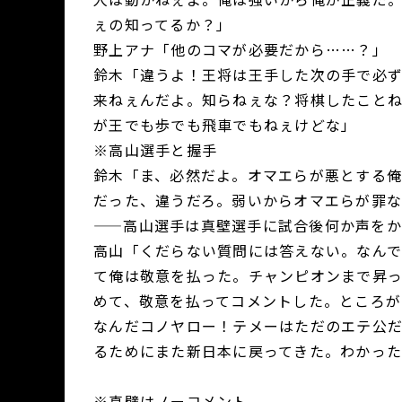
ぇの知ってるか？」
野上アナ「他のコマが必要だから……？」
鈴木「違うよ！王将は王手した次の手で必
来ねぇんだよ。知らねぇな？将棋したこと
が王でも歩でも飛車でもねぇけどな」
※高山選手と握手
鈴木「ま、必然だよ。オマエらが悪とする
だった、違うだろ。弱いからオマエらが罪
——高山選手は真壁選手に試合後何か声を
高山「くだらない質問には答えない。なんで
て俺は敬意を払った。チャンピオンまで昇っ
めて、敬意を払ってコメントした。ところが
なんだコノヤロー！テメーはただのエテ公
るためにまた新日本に戻ってきた。わかっ
※真壁はノーコメント