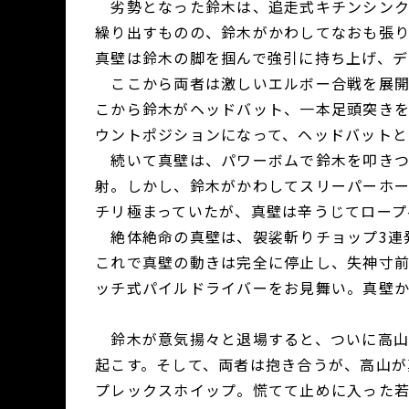
劣勢となった鈴木は、追走式キチンシンク
繰り出すものの、鈴木がかわしてなおも張
真壁は鈴木の脚を掴んで強引に持ち上げ、デ
ここから両者は激しいエルボー合戦を展開
こから鈴木がヘッドバット、一本足頭突き
ウントポジションになって、ヘッドバット
続いて真壁は、パワーボムで鈴木を叩きつ
射。しかし、鈴木がかわしてスリーパーホ
チリ極まっていたが、真壁は辛うじてロープ
絶体絶命の真壁は、袈裟斬りチョップ3連
これで真壁の動きは完全に停止し、失神寸前
ッチ式パイルドライバーをお見舞い。真壁か
鈴木が意気揚々と退場すると、ついに高山
起こす。そして、両者は抱き合うが、高山が
プレックスホイップ。慌てて止めに入った