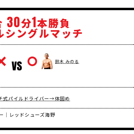
30
1
合
分
本勝負
ルシングルマッチ
鈴木 みのる
ゴッチ式パイルドライバー→体固め
ー｜レッドシューズ海野