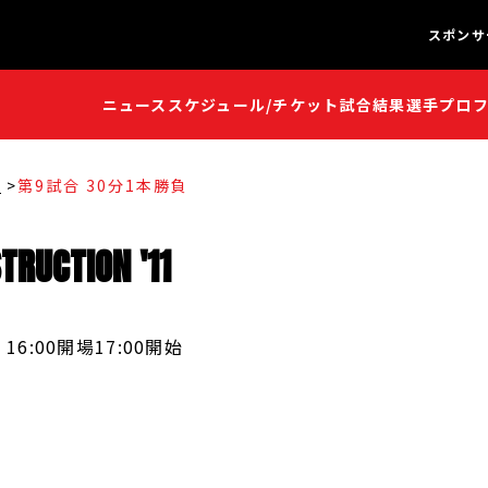
スポンサ
ニュース
スケジュール/チケット
試合結果
選手プロ
闘魂S
闘魂S
1
第9試合 30分1本勝負
TRUCTION
'
11
16:00開場
17:00開始