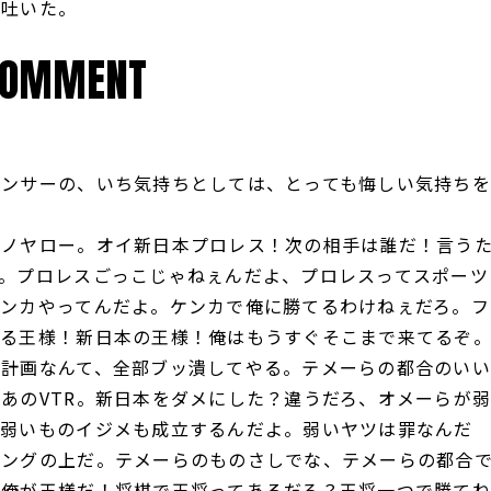
を吐いた。
COMMENT
ウンサーの、いち気持ちとしては、とっても悔しい気持ちを
コノヤロー。オイ新日本プロレス！次の相手は誰だ！言う
。プロレスごっこじゃねぇんだよ、プロレスってスポーツ
ンカやってんだよ。ケンカで俺に勝てるわけねぇだろ。フ
いる王様！新日本の王様！俺はもうすぐそこまで来てるぞ
の計画なんて、全部ブッ潰してやる。テメーらの都合のいい
あのVTR。新日本をダメにした？違うだろ、オメーらが
、弱いものイジメも成立するんだよ。弱いヤツは罪なんだ
リングの上だ。テメーらのものさしでな、テメーらの都合
。俺が王様だ！将棋で王将ってあるだろ？王将一つで勝てね