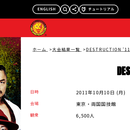
@njpw1972
@njpw_nyao
ホーム
大会結果一覧
DESTRUCTION '1
DES
日時
2011年10月10日 (月
)
会場
東京・両国国技館
観衆
6,500人