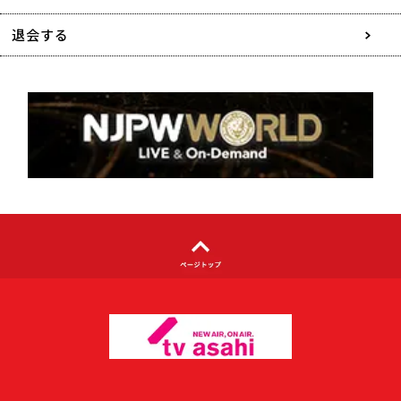
特定商取引に関する表記
退会する
個人情報について
著作権について
利用者情報の外部送信について