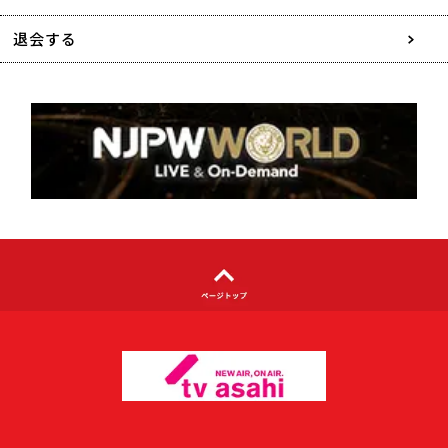
特定商取引に関する表記
退会する
個人情報について
著作権について
利用者情報の外部送信について