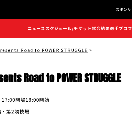
スポンサ
ニュース
スケジュール/チケット
試合結果
選手プロ
闘魂S
闘魂S
resents Road to POWER STRUGGLE
sents
Road
to
POWER
STRUGGLE
17:00開場
18:00開始
・第2競技場