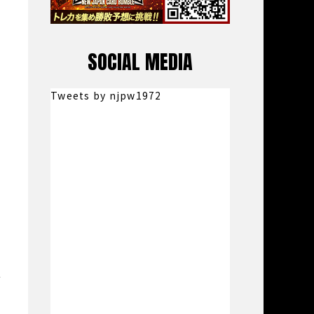
SOCIAL MEDIA
Tweets by njpw1972
れ
ど