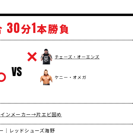
30
1
合
分
本勝負
チェーズ・オーエンズ
ケニー・オメガ
 レインメーカー→片エビ固め
ー｜レッドシューズ海野