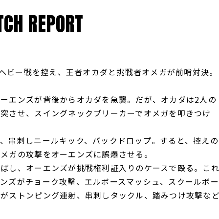
CH REPORT
Pヘビー戦を控え、王者オカダと挑戦者オメガが前哨対決。
ーエンズが背後からオカダを急襲。だが、オカダは2人の
衝突させ、スイングネックブリーカーでオメガを叩きつけ
、串刺しニールキック、バックドロップ。すると、控えの
オメガの攻撃をオーエンズに誤爆させる。
ばし、オーエンズが挑戦権利証入りのケースで殴る。こ
エンズがチョーク攻撃、エルボースマッシュ、スクールボー
ガがストンピング連射、串刺しタックル、踏みつけ攻撃な