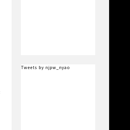
ロ
Tweets by njpw_nyao
後
見