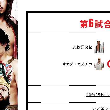
6
第
試
後藤 洋央紀
オカダ・カズチカ
10分05秒
レフェリ