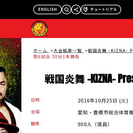
@njpw1972
@njpw_nyao
ホーム
大会結果一覧
戦国炎舞 -KIZNA- P
第6試合 30分1本勝負
戦国炎舞 -
KIZNA
-
Pre
日時
2016年10月25日 (火
)
会場
愛知・豊橋市総合体育館
観衆
900人（満員）