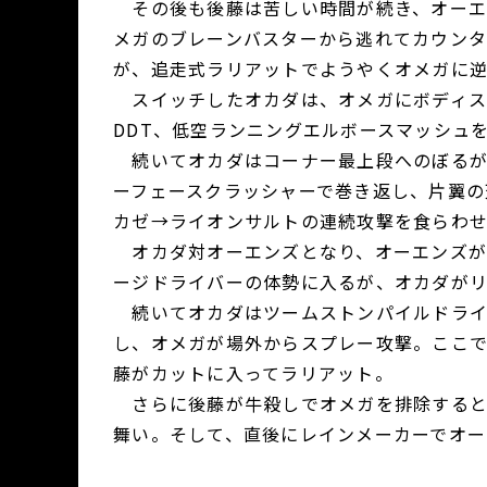
その後も後藤は苦しい時間が続き、オーエ
メガのブレーンバスターから逃れてカウン
が、追走式ラリアットでようやくオメガに
スイッチしたオカダは、オメガにボディス
DDT、低空ランニングエルボースマッシュ
続いてオカダはコーナー最上段へのぼるが
ーフェースクラッシャーで巻き返し、片翼の
カゼ→ライオンサルトの連続攻撃を食らわ
オカダ対オーエンズとなり、オーエンズが
ージドライバーの体勢に入るが、オカダがリ
続いてオカダはツームストンパイルドライ
し、オメガが場外からスプレー攻撃。ここ
藤がカットに入ってラリアット。
さらに後藤が牛殺しでオメガを排除すると
舞い。そして、直後にレインメーカーでオー