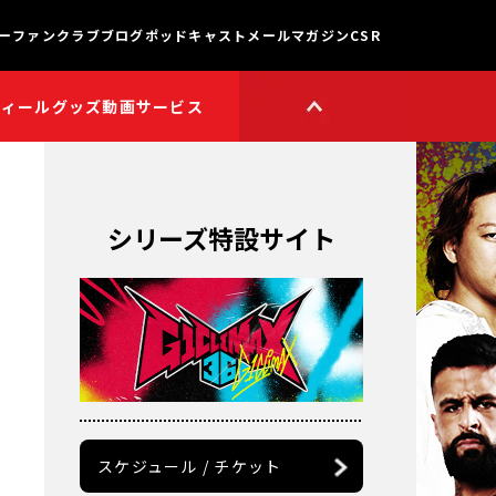
ー
ファンクラブ
ブログ
ポッドキャスト
メールマガジン
CSR
フィール
グッズ
動画サービス
HOP
新日本プロレスワールド
HOPプラス
Youtube公式チャンネル
TikTok公式アカウント
シリーズ特設サイト
獣神サンダー・ライガー

チャンネル
矢野通プロデュース!!
スイーツ真壁チャンネル
聖帝タイチのゲーム実況

チャンネル
鷹木信悟ちゃんねる
永田裕志のゼァ!チャンネル
オーカーンチャンネル
スケジュール / チケット