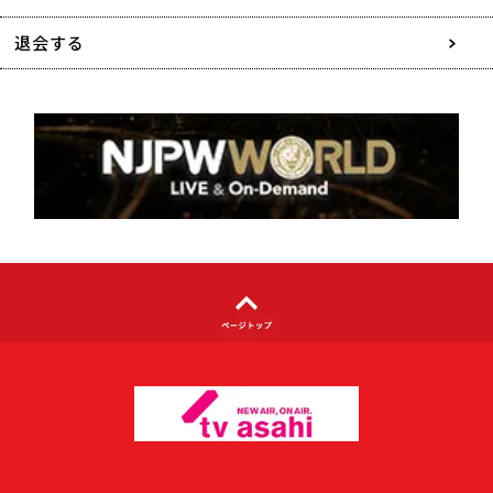
特定商取引に関する表記
退会する
個人情報について
著作権について
利用者情報の外部送信について