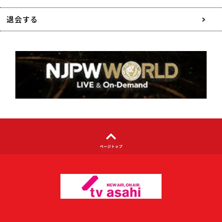
特定商取引に関する表記
退会する
個人情報について
著作権について
利用者情報の外部送信について