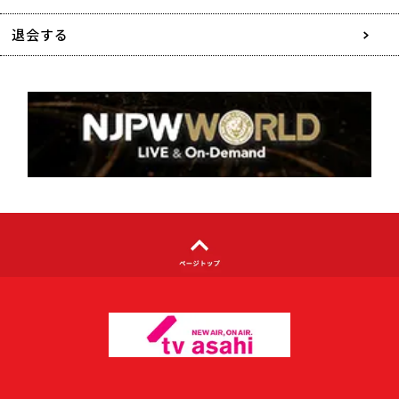
特定商取引に関する表記
退会する
個人情報について
著作権について
利用者情報の外部送信について