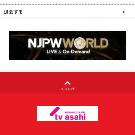
特定商取引に関する表記
退会する
個人情報について
著作権について
利用者情報の外部送信について