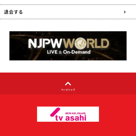
特定商取引に関する表記
退会する
個人情報について
著作権について
利用者情報の外部送信について