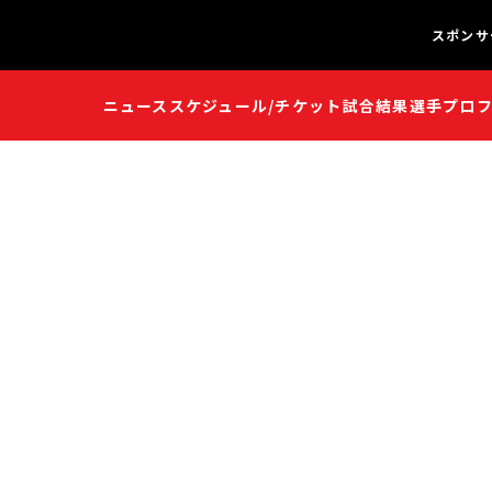
スポンサ
ニュース
スケジュール/チケット
試合結果
選手プロ
闘魂S
闘魂S