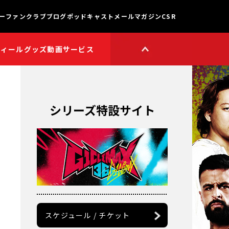
ー
ファンクラブ
ブログ
ポッドキャスト
メールマガジン
CSR
フィール
グッズ
動画サービス
HOP
新日本プロレスワールド
HOPプラス
Youtube公式チャンネル
TikTok公式アカウント
シリーズ特設サイト
獣神サンダー・ライガー

チャンネル
矢野通プロデュース!!
スイーツ真壁チャンネル
聖帝タイチのゲーム実況

チャンネル
鷹木信悟ちゃんねる
永田裕志のゼァ!チャンネル
オーカーンチャンネル
スケジュール / チケット