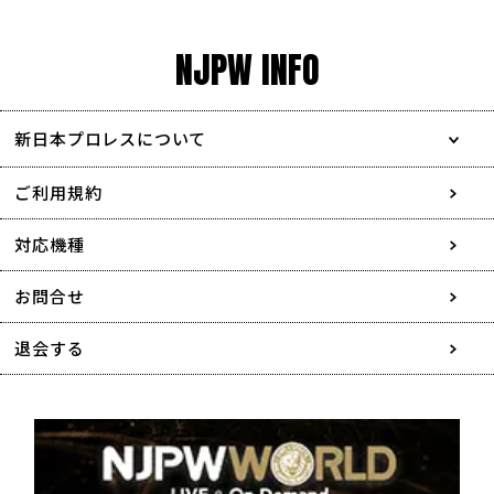
NJPW INFO
新日本プロレスについて
会社情報
ご利用規約
採用情報
対応機種
協賛・広告媒体のご案内
お問合せ
特定商取引に関する表記
退会する
個人情報について
著作権について