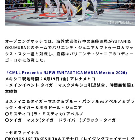
オープニングマッチでは、海外武者修行中の嘉藤匠馬がYUTANI＆
OKUMURAとのチームでバリエンテ・ジュニア＆フトゥーロ＆マッ
クス・スター組と対戦し、嘉藤はバリエンテ・ジュニアのコディー
ゴ・ロホに敗戦した。
「CMLL Presenta NJPW FANTASTICA MANIA Mexico 2026」
メキシコ現地時間：6月19日 (金) アレナメヒコ
・メインイベント タイガーマスクメキシコ引退試合、時間無制限1
本勝負
ミスティコ＆タイガーマスク＆ブルー・パンテルvsアベルノ＆ブラ
ック・タイガー＆ボラドール・ジュニア
〇ミスティコ (ラ・ミスティカ) アベルノ
〇タイガーマスク(タイガードライバー)ブラック・タイガー
・セミファイナル
〇KONOSUKE TAKESHITA＆エチセロ（レイジングファイヤー）グ