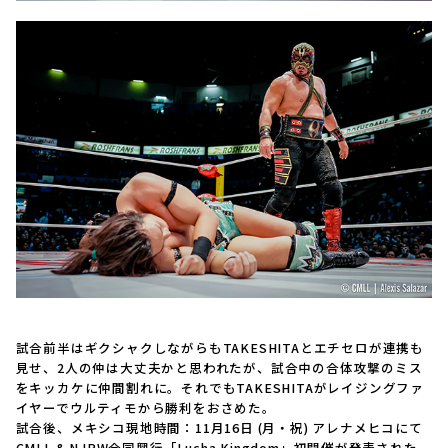
試合前半はギクシャクしながらもTAKESHITAとエチセロが連携も
見せ、2人の仲は大丈夫かと思われたが、試合中の合体攻撃のミス
をキッカケに仲間割れに。それでもTAKESHITAがレイジングファ
イヤーでウルティモから勝利をおさめた。
試合後、メキシコ現地時間：11月16日 (月・祝) アレナメヒコにて
CMLL & NJPW合同興行「Lucha Kingdom」初開催が発表された。