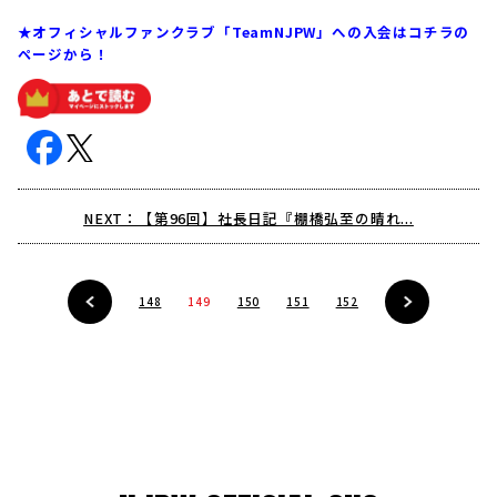
★オフィシャルファンクラブ「TeamNJPW」への入会はコチラの
ページから！
NEXT：【第96回】社長日記『棚橋弘至の晴れ...
148
149
150
151
152