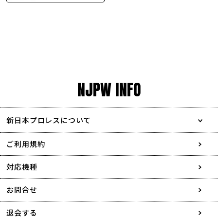
NJPW INFO
新日本プロレスについて
会社情報
ご利用規約
採用情報
対応機種
協賛・広告媒体のご案内
お問合せ
特定商取引に関する表記
退会する