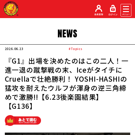
NEWS
2026.06.23
#Topics
『G1』出場を決めたのはこの二人！一
進一退の蹴撃戦の末、Iceがタイチに
Cruellaで壮絶勝利！ YOSHI-HASHIの
猛攻を耐えたウルフが渾身の逆三角締
めで激勝!!【6.23後楽園結果】
【G136】