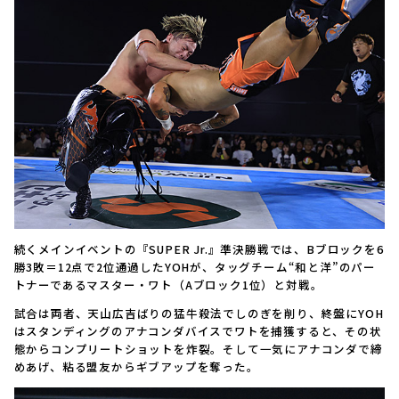
続くメインイベントの『SUPER Jr.』準決勝戦では、Bブロックを6
勝3敗＝12点で2位通過したYOHが、タッグチーム“和と洋”のパー
トナーであるマスター・ワト（Aブロック1位）と対戦。
試合は両者、天山広吉ばりの猛牛殺法でしのぎを削り、終盤にYOH
はスタンディングのアナコンダバイスでワトを捕獲すると、その状
態からコンプリートショットを炸裂。そして一気にアナコンダで締
めあげ、粘る盟友からギブアップを奪った。