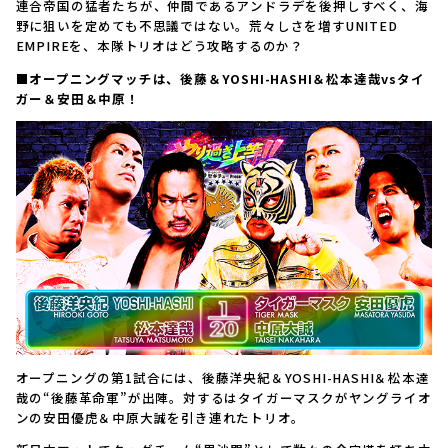
連合帝国の猛者たちが、仲間であるアンドラデを後押しすべく、海
野に狙いを定めても不思議ではない。荒々しさを増すUNITED
EMPIREを、本隊トリオはどう攻略するのか？
■オープニングマッチは、後藤＆YOSHI-HASHI＆松本達哉vsタイ
ガー＆安田＆中原！
オープニングの第1試合には、後藤洋央紀＆YOSHI-HASHI＆松本達
哉の“後藤革命軍”が出陣。対するはタイガーマスクがヤングライオ
ンの安田優虎＆中原大誠を引き連れたトリオ。