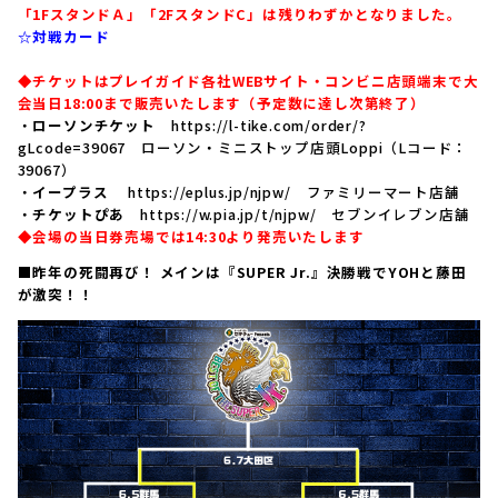
「1FスタンドＡ」「2FスタンドC」は残りわずかとなりました。
☆対戦カード
◆チケットはプレイガイド各社WEBサイト・コンビニ店頭端末で大
会当日18:00まで販売いたします（予定数に達し次第終了）
・
ローソンチケット
https://l-tike.com/order/?
gLcode=39067
ローソン・ミニストップ店頭Loppi（Lコード：
39067）
・
イープラス
https://eplus.jp/njpw/
ファミリーマート店舗
・
チケットぴあ
https://w.pia.jp/t/njpw/
セブンイレブン店舗
◆会場の当日券売場では14:30より発売いたします
■昨年の死闘再び！ メインは『SUPER Jr.』決勝戦でYOHと藤田
が激突！！