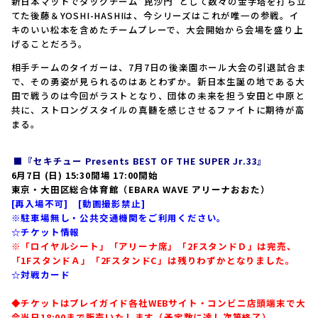
新日本マットでタッグチーム“毘沙門”として数々の金字塔を打ち立
てた後藤＆YOSHI-HASHIは、今シリーズはこれが唯一の参戦。イ
キのいい松本を含めたチームプレーで、大会開始から会場を盛り上
げることだろう。
相手チームのタイガーは、7月7日の後楽園ホール大会の引退試合ま
で、その勇姿が見られるのはあとわずか。新日本生誕の地である大
田で戦うのは今回がラストとなり、団体の未来を担う安田と中原と
共に、ストロングスタイルの真髄を感じさせるファイトに期待が高
まる。
■
『セキチュー Presents BEST OF THE SUPER Jr.33』
6月7日 (日) 15:30開場 17:00開始
東京・大田区総合体育館（EBARA WAVE アリーナおおた）
[再入場不可] [動画撮影禁止]
※駐車場無し・公共交通機関をご利用ください。
☆チケット情報
※「ロイヤルシート」「アリーナ席」「2FスタンドＤ」は完売、
「1FスタンドＡ」「2FスタンドC」は残りわずかとなりました。
☆対戦カード
◆チケットはプレイガイド各社WEBサイト・コンビニ店頭端末で大
会当日18:00まで販売いたします（予定数に達し次第終了）