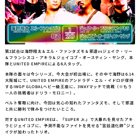
第2試合は海野翔太＆エル・ファンタズモ＆邪道vsジェイク・リー
＆フランシスコ・アキラ＆ジェイコブ・オースティン・ヤング、本
隊とUNITED EMPIREによる6人タッグ。
本隊の面々は今シリーズ、今大会が初出場に。その中で海野は6.14
大阪城にて、UNITED EMPIREのアンドラデ・エル・イドロが保持
するIWGP GLOBALヘビー級王座に、3WAYマッチで挑戦（※もう
一人の挑戦者はドリラ・モロニー）。
ベルト奪取に向け、今回は気心の知れたファンタズモ、そして邪道
と共に勝利で弾みをつけたいところ。
対するUNITED EMPIREは、『SUPER Jr.』で大暴れを見せたアキ
ラとジェイコブに、予測不能なファイトを見せる“宮廷道化師”ジェ
イクが加わったトリオ。