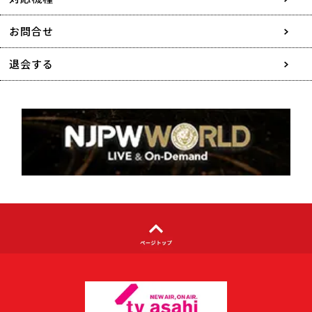
協賛・広告媒体のご案内
お問合せ
特定商取引に関する表記
退会する
個人情報について
著作権について
利用者情報の外部送信について