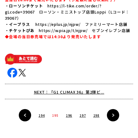
・
ローソンチケット
https://l-tike.com/order/?
gLcode=39067
ローソン・ミニストップ店頭Loppi（Lコード：
39067）
・
イープラス
https://eplus.jp/njpw/
ファミリーマート店舗
・
チケットぴあ
https://w.pia.jp/t/njpw/
セブンイレブン店舗
◆会場の当日券売場では14:30より発売いたします
NEXT：『G1 CLIMAX 36』第2弾ビ...
194
195
196
197
198