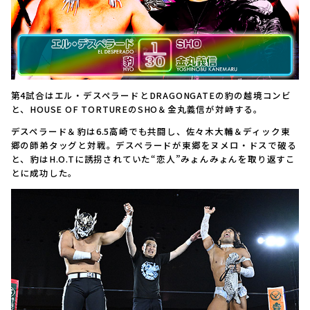
第4試合はエル・デスペラードとDRAGONGATEの豹の越境コンビ
と、HOUSE OF TORTUREのSHO＆金丸義信が対峙する。
デスペラード＆豹は6.5高崎でも共闘し、佐々木大輔＆ディック東
郷の師弟タッグと対戦。デスペラードが東郷をヌメロ・ドスで破る
と、豹はH.O.Tに誘拐されていた“恋人”みょんみょんを取り返すこ
とに成功した。