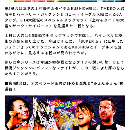
第5試合は本隊の上村優也＆タイチ＆KUSHIDA組と、TMDKの大岩
陵平＆ハートリー・ジャクソン＆ロビー・イーグルス組による6人
タッグ。6.14大阪城のスペシャルタッグマッチ（上村＆タイチvs大
岩＆ザック・セイバーJr.）を見据えた一戦となる。
上村と大岩は6.5高崎でもタッグマッチで対戦し、ハイレベルな技
術の応酬を繰り広げた。今回はそこに、『SUPER Jr.』に出場した
ジュニアきってのテクニシャンであるKUSHIDAとイーグルスも加
わるだけに、見応えある戦いが見られそうだ。
さらに今シリーズは今回が初参戦となるタイチの鋭い打撃、そして
巨漢ジャクソンのパワフルなファイトが、この一戦により厚みをも
たらすことだろう。
■第4試合は、デスペラード＆豹がSHO＆金丸と“みょんみょん”奪
還戦！