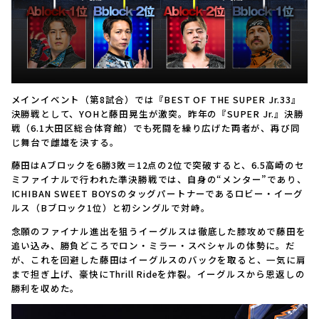
メインイベント（第8試合）では『BEST OF THE SUPER Jr.33』
決勝戦として、YOHと藤田晃生が激突。昨年の『SUPER Jr.』決勝
戦（6.1大田区総合体育館）でも死闘を繰り広げた両者が、再び同
じ舞台で雌雄を決する。
藤田はAブロックを6勝3敗＝12点の2位で突破すると、6.5高崎のセ
ミファイナルで行われた準決勝戦では、自身の“メンター”であり、
ICHIBAN SWEET BOYSのタッグパートナーであるロビー・イーグ
ルス（Bブロック1位）と初シングルで対峙。
念願のファイナル進出を狙うイーグルスは徹底した膝攻めで藤田を
追い込み、勝負どころでロン・ミラー・スペシャルの体勢に。だ
が、これを回避した藤田はイーグルスのバックを取ると、一気に肩
まで担ぎ上げ、豪快にThrill Rideを炸裂。イーグルスから恩返しの
勝利を収めた。