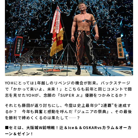
YOHにとっては1年越しのリベンジの機会が到来。バックステージ
で「かかって来いよ、未来！」とこちらも前年と同じコメントで闘
志を見せたYOHが、念願の『SUPER Jr.』優勝をつかみとるか？
それとも藤田が返り討ちにし、今度は史上最年少“2連覇”を達成す
るか？ 今年も興奮と感動を呼んだ『ジュニアの祭典』、その最後
を勝利で締めくくるのは果たして……？
■セミは、大阪城W前哨戦！辻＆Ice＆＆OSKARvsカラム＆オーカ
ーン＆ゼイン！