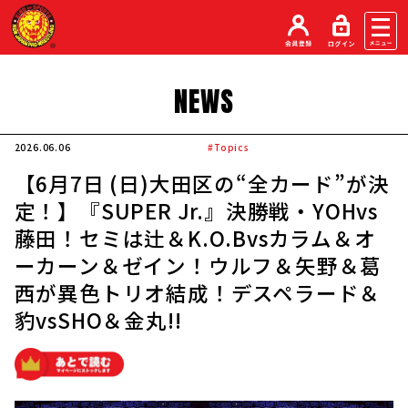
NEWS
2026.06.06
#Topics
【6月7日 (日)大田区の“全カード”が決
定！】『SUPER Jr.』決勝戦・YOHvs
藤田！セミは辻＆K.O.Bvsカラム＆オ
ーカーン＆ゼイン！ウルフ＆矢野＆葛
西が異色トリオ結成！デスペラード＆
豹vsSHO＆金丸!!