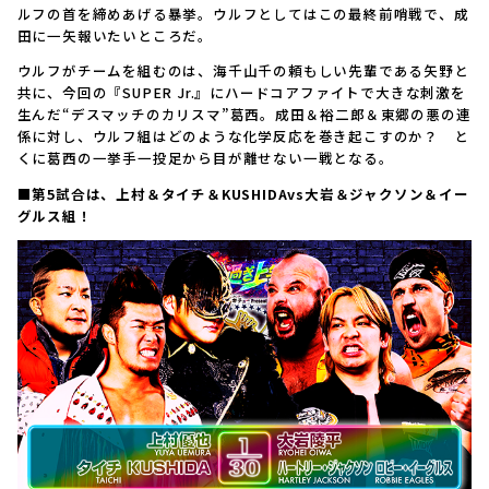
ルフの首を締めあげる暴挙。ウルフとしてはこの最終前哨戦で、成
田に一矢報いたいところだ。
ウルフがチームを組むのは、海千山千の頼もしい先輩である矢野と
共に、今回の『SUPER Jr.』にハードコアファイトで大きな刺激を
生んだ“デスマッチのカリスマ”葛西。成田＆裕二郎＆東郷の悪の連
係に対し、ウルフ組はどのような化学反応を巻き起こすのか？ と
くに葛西の一挙手一投足から目が離せない一戦となる。
■第5試合は、上村＆タイチ＆KUSHIDAvs大岩＆ジャクソン＆イー
グルス組！