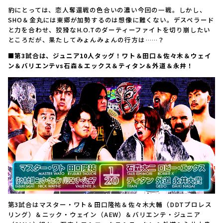
豹にとっては、恋人奪還戦の色合いの濃い今回の一戦。しかし、
SHO＆金丸には東郷が加勢するのは想像に難くない。デスペラード
と力を合わせ、狡猾なH.O.Tのダーティーファイトを切り崩したい
ところだが、果たしてみょんみょんの行方は……？
■第3試合は、ジュニア10人タッグ！ワト＆田口＆佐々木＆ウェイ
ン＆バリエンテvs石森＆エックス＆ティタン＆外道＆永井！
第3試合はマスター・ワト＆田口隆祐＆佐々木大輔（DDTプロレス
リング）＆ニック・ウェイン（AEW）＆バリエンテ・ジュニア