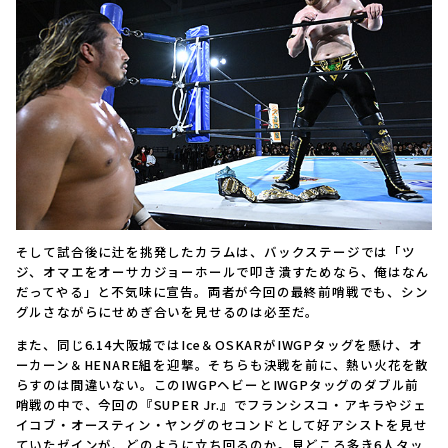
そして試合後に辻を挑発したカラムは、バックステージでは「ツ
ジ、オマエをオーサカジョーホールで叩き潰すためなら、俺はなん
だってやる」と不気味に宣告。両者が今回の最終前哨戦でも、シン
グルさながらにせめぎ合いを見せるのは必至だ。
また、同じ6.14大阪城ではIce＆OSKARがIWGPタッグを懸け、オ
ーカーン＆HENARE組を迎撃。そちらも決戦を前に、熱い火花を散
らすのは間違いない。このIWGPヘビーとIWGPタッグのダブル前
哨戦の中で、今回の『SUPER Jr.』でフランシスコ・アキラやジェ
イコブ・オースティン・ヤングのセコンドとして好アシストを見せ
ていたゼインが、どのように立ち回るのか。見どころ多き6人タッ