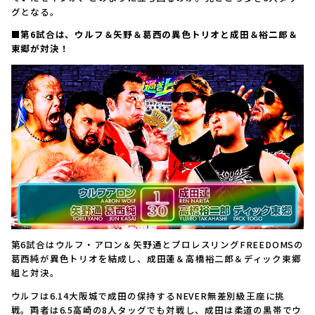
グとなる。
■第6試合は、ウルフ＆矢野＆葛西の異色トリオと成田＆裕二郎＆
東郷が対決！
第6試合はウルフ・アロン＆矢野通とプロレスリングFREEDOMSの
葛西純が異色トリオを結成し、成田蓮＆高橋裕二郎＆ディック東郷
組と対決。
ウルフは6.14大阪城で成田の保持するNEVER無差別級王座に挑
戦。両者は6.5高崎の8人タッグでも対戦し、成田は柔道の黒帯でウ