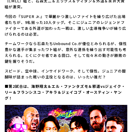
（CMLL）組と、石森太二＆エックス＆ティタン＆外道＆永井大貴
組が激突。
今回の『SUPER Jr.』で華麗かつ激しいファイトを繰り広げた出場
者たちが、9名揃った10人タッグ。そこにジュニアのレジェンドフ
ァイターである外道が加わった一戦は、激しい主導権争いが繰り広
げられるのは必至。
チームワークなら石森たちUnbound Co.が優位とみられるが、個性
豊かな選手が集まったワト組が、意外な連係を繰り出す可能性も考
えられる。とくにクセ者である田口、そして佐々木の動きが勝敗の
鍵を握りそうだ。
スピード、空中技、インサイドワーク、そして個性。ジュニアの醍
醐味が詰まった戦いの主役となるのは、いったい誰だ？
■第2試合は、海野翔太＆エル・ファンタズモ＆邪道vsジェイク・
リー＆フランシスコ・アキラ＆ジェイコブ・オースティン・ヤン
グ！