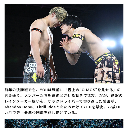
前年の決勝戦でも、YOHは戦前に「極上の“CHAOS”を見せる」の
言葉通り、メンバーたちを彷彿とさせる動きで猛攻。だが、終盤の
レインメーカー狙いを、ザックドライバーで切り返した藤田が、
Abandon Hope、Thrill RideとたたみかけてYOHを撃沈。22歳10
カ月で史上最年少制覇を成し遂げている。