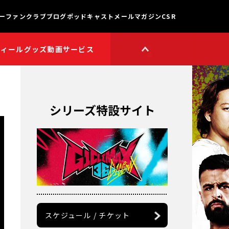
ー
ファンクラブ
ブログ
ポッドキャスト
メールマガジン
CSR
フィール
グッズ
動画サービス
HOP
新日本プロレスワールド
HOPプラス
Youtube公式チャンネル
TikTok公式アカウント
シリーズ特設サイト
獣神サンダー・ライガー

チャンネル
矢野通プロデュース!!
スイーツ真壁チャンネル
聖帝タイチのゲーム実況

チャンネル
鷹木信悟ちゃんねる
永田裕志のゼァ!チャンネル
オーカーンチャンネル
スケジュール / チケット