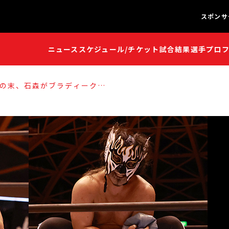
スポンサ
ニュース
スケジュール/チケット
試合結果
選手プロ
闘魂S
闘魂S
の末、石森がブラディークロ
激勝！試合後、“史上最年長”の
r.』優勝を約束！8年ぶりのシング
末、デスペラードが“怖い
を撃破して、Bブロック単独首位
山結果】