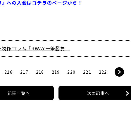
PW」への入会はコチラのページから！
競作コラム『3WAY一筆勝負...
216
217
218
219
220
221
222
記事一覧へ
次の記事へ