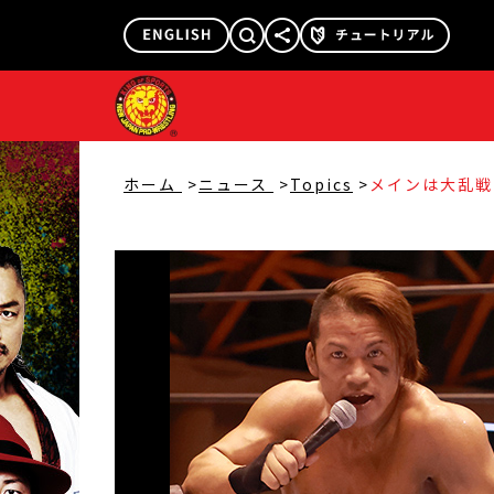
@njpw1972
@njpw_nyao
ホーム
ニュース
Topics
メインは大乱戦
スでSHOから
『SUPER J
ルは壮絶死闘の
KUSHIDA”
に!!【5.30富