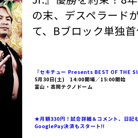
の末、デスペラードが“
て、Bブロック単独首位
『セキチュー Presents BEST OF THE SU
5月30日(土) 14:00開場／15:00開始
富山・高岡テクノドーム
大会の結果
はコチラ！
★月額330円！試合詳細＆コメント、日記も読
GooglePay決済もスタート!!