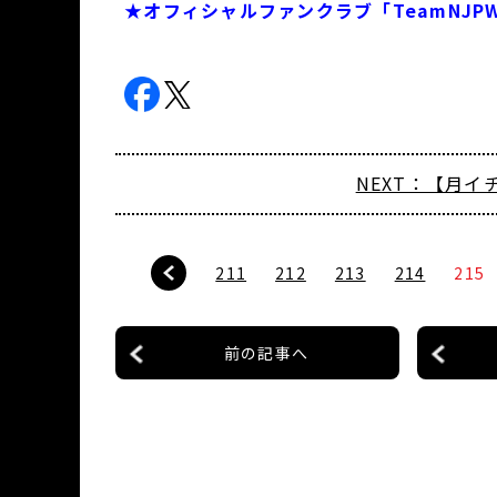
★オフィシャルファンクラブ「TeamNJ
NEXT：【月イチ
211
212
213
214
215
前の記事へ